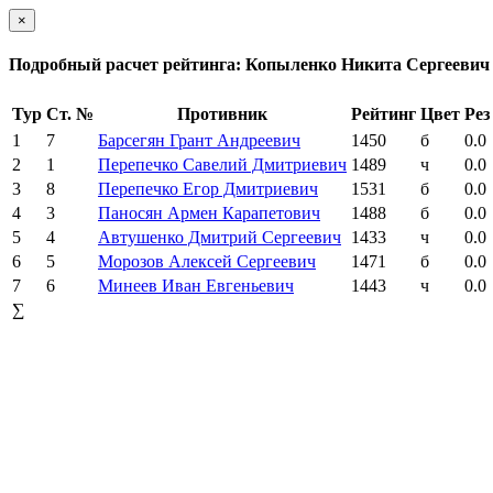
×
Подробный расчет рейтинга: Копыленко Никита Сергеевич
Тур
Ст. №
Противник
Рейтинг
Цвет
Рез
1
7
Барсегян Грант Андреевич
1450
б
0.0
2
1
Перепечко Савелий Дмитриевич
1489
ч
0.0
3
8
Перепечко Егор Дмитриевич
1531
б
0.0
4
3
Паносян Армен Карапетович
1488
б
0.0
5
4
Автушенко Дмитрий Сергеевич
1433
ч
0.0
6
5
Морозов Алексей Сергеевич
1471
б
0.0
7
6
Минеев Иван Евгеньевич
1443
ч
0.0
∑