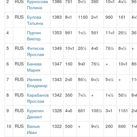
2
RUS
Курносова
1386
7б1
5ч½
3б0
10ч1
4ч½
9б
Полина
3
RUS
Булова
1383
8ч1
11б0
2ч1
9б0
1б1
4ч
Татьяна
4
Пургин
1353
9б1
1ч½
5б1
11ч1
2б½
3
Виктор
5
RUS
Фитисов
1349
10ч1
2б½
4ч0
7б½
8ч½
+
Ярослав
6
RUS
Банева
1347
1б0
9ч0
7б½
+
10ч1
8б
Мария
7
RUS
Ивлиев
1343
2ч0
8б½
6ч½
5ч½
+
11
Владимир
8
RUS
Карабанов
1342
3б0
7ч½
+
1ч½
5б½
6ч
Ярослав
9
RUS
Курепин
1328
4ч0
6б1
10б½
3ч1
11б1
2ч
Даниил
10
RUS
Ванью
1322
5б0
+
9ч½
2б0
6б0
1ч
Иван