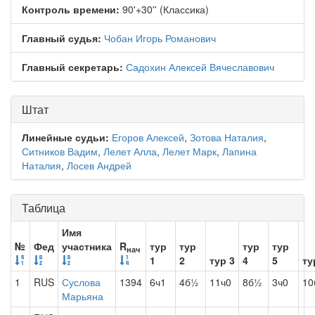
Контроль времени:
90'+30'' (Классика)
Главный судья:
Чобан Игорь Романович
Главный секретарь:
Садохин Алексей Вячеславович
Штат
Линейные судьи:
Егоров Алексей
,
Зотова Наталия
,
Ситников Вадим
,
Лелет Алла
,
Лелет Марк
,
Лапина
Наталия
,
Лосев Андрей
Таблица
Имя
№
Фед
участника
R
тур
тур
тур
тур
нач
1
2
тур 3
4
5
ту
1
RUS
Суслова
1394
6ч1
4б½
11ч0
8б½
3ч0
10
Марьяна