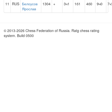
11
RUS
Белоусов
1304
+
3ч1
1б1
4б0
9ч0
7ч
Ярослав
© 2013-2026 Chess Federation of Russia. Ratg chess rating
system. Build 0500