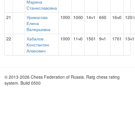
Марина
Станиславовна
21
Уримагова
1000
10б0
14ч1
6б0
16ч0
12б
Елена
Валерьевна
22
Хабалов
1000
11ч0
15б1
9ч1
17б1
13ч1
Константин
Аланович
© 2013-2026 Chess Federation of Russia. Ratg chess rating
system. Build 0500