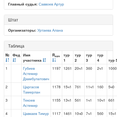
Главный судья:
Саввоев Артур
Штат
Организаторы:
Уртаева Алана
Таблица
№
Фед
Имя
R
тур
тур
тур
тур
нач
участника
1
2
3
4
тур 
1
Губиев
1197
12б1
20ч1
3б0
2ч1
10б0
Астемир
Дзамбулатович
2
Царгасов
1178
15ч1
7б1
11ч1
1б0
5ч0
Тамерлан
3
Текоев
1155
13ч1
5б1
1ч1
10ч1
6б1
Астемир
4
Цавкаев Тимур
1117
14б1
10ч0
7ч1
5б0
15ч1