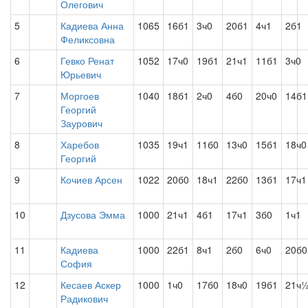
Олегович
5
Кадиева Анна
1065
16б1
3ч0
20б1
4ч1
2б1
Феликсовна
6
Гевко Ренат
1052
17ч0
19б1
21ч1
11б1
3ч0
Юрьевич
7
Моргоев
1040
18б1
2ч0
4б0
20ч0
14б1
Георгий
Заурович
8
Харебов
1035
19ч1
11б0
13ч0
15б1
18ч0
Георгий
9
Кочиев Арсен
1022
20б0
18ч1
22б0
13б1
17ч1
10
Дзусова Эмма
1000
21ч1
4б1
17ч1
3б0
1ч1
11
Кадиева
1000
22б1
8ч1
2б0
6ч0
20б0
София
12
Кесаев Аскер
1000
1ч0
17б0
18ч0
19б1
21ч
Радикович