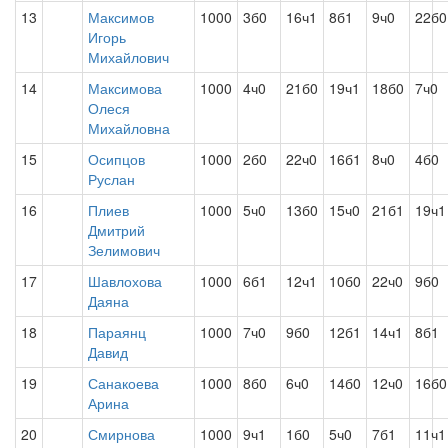
13
Максимов
1000
3б0
16ч1
8б1
9ч0
22б0
Игорь
Михайлович
14
Максимова
1000
4ч0
21б0
19ч1
18б0
7ч0
Олеся
Михайловна
15
Осипцов
1000
2б0
22ч0
16б1
8ч0
4б0
Руслан
16
Плиев
1000
5ч0
13б0
15ч0
21б1
19ч1
Дмитрий
Зелимович
17
Шавлохова
1000
6б1
12ч1
10б0
22ч0
9б0
Даяна
18
Параянц
1000
7ч0
9б0
12б1
14ч1
8б1
Давид
19
Санакоева
1000
8б0
6ч0
14б0
12ч0
16б0
Арина
20
Смирнова
1000
9ч1
1б0
5ч0
7б1
11ч1