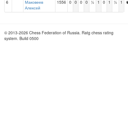
6
Маковеев
1556
0
0
0
0
½
1
0
1
½
1
Алексей
© 2013-2026 Chess Federation of Russia. Ratg chess rating
system. Build 0500