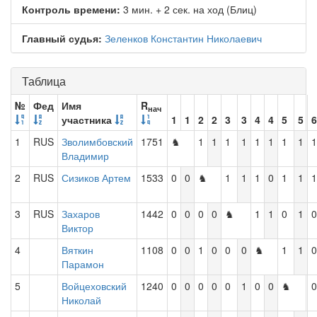
Контроль времени:
3 мин. + 2 сек. на ход (Блиц)
Главный судья:
Зеленков Константин Николаевич
Таблица
№
Фед
Имя
R
нач
участника
1
1
2
2
3
3
4
4
5
5
6
1
RUS
Зволимбовский
1751
♞
1
1
1
1
1
1
1
1
1
Владимир
2
RUS
Сизиков Артем
1533
0
0
♞
1
1
1
0
1
1
1
3
RUS
Захаров
1442
0
0
0
0
♞
1
1
0
1
0
Виктор
4
Вяткин
1108
0
0
1
0
0
0
♞
1
1
0
Парамон
5
Войцеховский
1240
0
0
0
0
0
1
0
0
♞
0
Николай