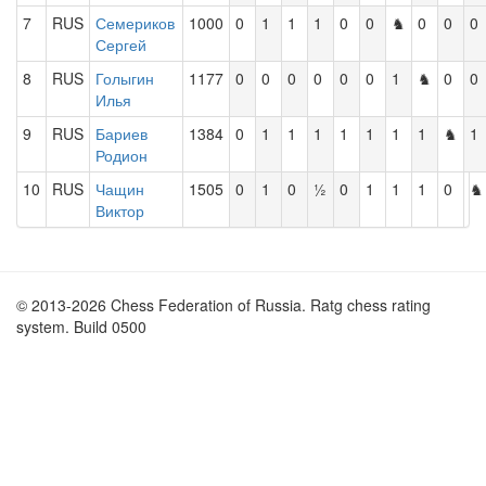
7
RUS
Семериков
1000
0
1
1
1
0
0
♞
0
0
0
Сергей
8
RUS
Голыгин
1177
0
0
0
0
0
0
1
♞
0
0
Илья
9
RUS
Бариев
1384
0
1
1
1
1
1
1
1
♞
1
Родион
10
RUS
Чащин
1505
0
1
0
½
0
1
1
1
0
♞
Виктор
© 2013-2026 Chess Federation of Russia. Ratg chess rating
system. Build 0500