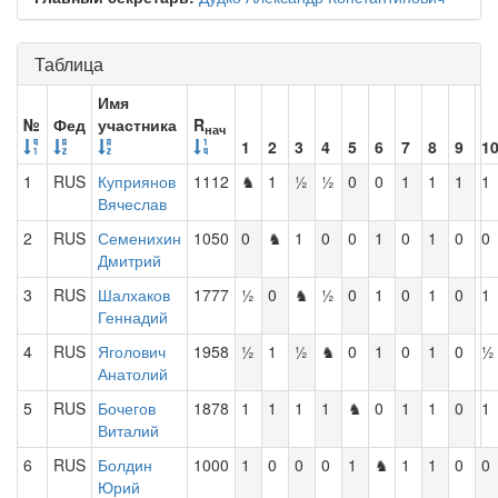
Таблица
Имя
№
Фед
участника
R
нач
1
2
3
4
5
6
7
8
9
1
1
RUS
Куприянов
1112
♞
1
½
½
0
0
1
1
1
1
Вячеслав
2
RUS
Семенихин
1050
0
♞
1
0
0
1
0
1
0
0
Дмитрий
3
RUS
Шалхаков
1777
½
0
♞
½
0
1
0
1
0
1
Геннадий
4
RUS
Яголович
1958
½
1
½
♞
0
1
0
1
0
½
Анатолий
5
RUS
Бочегов
1878
1
1
1
1
♞
0
1
1
0
1
Виталий
6
RUS
Болдин
1000
1
0
0
0
1
♞
1
1
0
0
Юрий