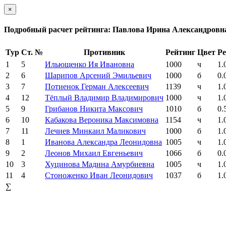
×
Подробный расчет рейтинга: Павлова Ирина Александровн
Тур
Ст. №
Противник
Рейтинг
Цвет
Ре
1
5
Ильющенко Ия Ивановна
1000
ч
1.
2
6
Шарипов Арсений Эмильевич
1000
б
0.
3
7
Потиенок Герман Алексеевич
1139
ч
1.
4
12
Тёплый Владимир Владимирович
1000
ч
1.
5
9
Грибанов Никита Максович
1010
б
0.
6
10
Кабакова Вероника Максимовна
1154
ч
1.
7
11
Лечиев Минкаил Маликович
1000
б
1.
8
1
Иванова Александра Леонидовна
1005
ч
1.
9
2
Леонов Михаил Евгеньевич
1066
б
0.
10
3
Хуцинова Мадина Амурбиевна
1005
ч
1.
11
4
Стоноженко Иван Леонидович
1037
б
1.
∑