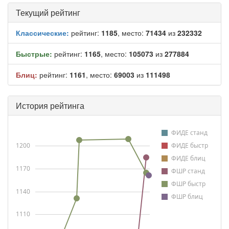
Текущий рейтинг
Классические:
рейтинг:
1185
, место:
71434
из
232332
Быстрые:
рейтинг:
1165
, место:
105073
из
277884
Блиц:
рейтинг:
1161
, место:
69003
из
111498
История рейтинга
ФИДЕ станд
1200
ФИДЕ быстр
ФИДЕ блиц
1170
ФШР станд
ФШР быстр
1140
ФШР блиц
1110