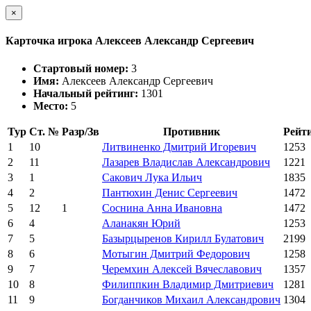
×
Карточка игрока Алексеев Александр Сергеевич
Стартовый номер:
3
Имя:
Алексеев Александр Сергеевич
Начальный рейтинг:
1301
Место:
5
Тур
Ст. №
Разр/Зв
Противник
Рейт
1
10
Литвиненко Дмитрий Игоревич
1253
2
11
Лазарев Владислав Александрович
1221
3
1
Сакович Лука Ильич
1835
4
2
Пантюхин Денис Сергеевич
1472
5
12
1
Соснина Анна Ивановна
1472
6
4
Аланакян Юрий
1253
7
5
Базырцыренов Кирилл Булатович
2199
8
6
Мотыгин Дмитрий Федорович
1258
9
7
Черемхин Алексей Вячеславович
1357
10
8
Филиппкин Владимир Дмитриевич
1281
11
9
Богданчиков Михаил Александрович
1304