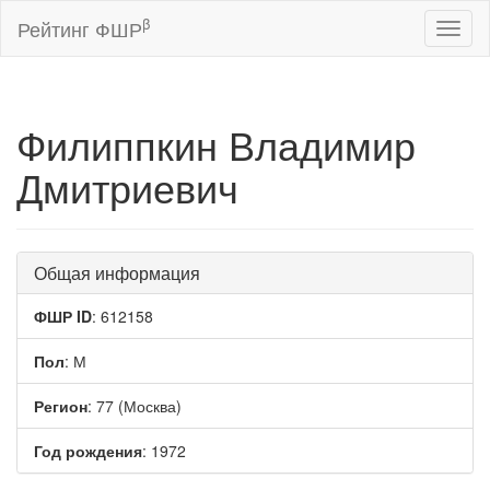
β
Рейтинг ФШР
Toggl
naviga
Филиппкин Владимир
Дмитриевич
Общая информация
ФШР ID
: 612158
Пол
: М
Регион
: 77 (Москва)
Год рождения
: 1972