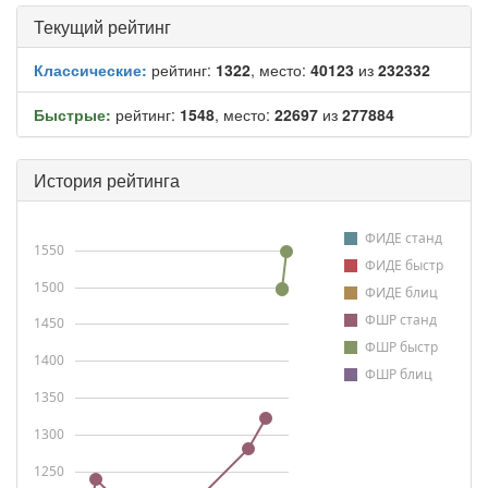
Текущий рейтинг
Классические:
рейтинг:
1322
, место:
40123
из
232332
Быстрые:
рейтинг:
1548
, место:
22697
из
277884
История рейтинга
ФИДЕ станд
1550
ФИДЕ быстр
1500
ФИДЕ блиц
ФШР станд
1450
ФШР быстр
1400
ФШР блиц
1350
1300
1250