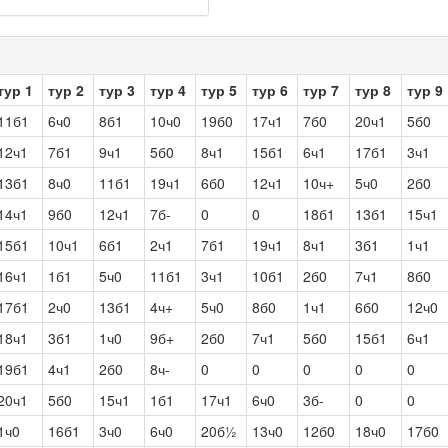
тур 1
тур 2
тур 3
тур 4
тур 5
тур 6
тур 7
тур 8
тур 9
11б1
6ч0
8б1
10ч0
19б0
17ч1
7б0
20ч1
5б0
12ч1
7б1
9ч1
5б0
8ч1
15б1
6ч1
17б1
3ч1
13б1
8ч0
11б1
19ч1
6б0
12ч1
10ч+
5ч0
2б0
14ч1
9б0
12ч1
7б-
0
0
18б1
13б1
15ч1
15б1
10ч1
6б1
2ч1
7б1
19ч1
8ч1
3б1
1ч1
16ч1
1б1
5ч0
11б1
3ч1
10б1
2б0
7ч1
8б0
17б1
2ч0
13б1
4ч+
5ч0
8б0
1ч1
6б0
12ч0
18ч1
3б1
1ч0
9б+
2б0
7ч1
5б0
15б1
6ч1
19б1
4ч1
2б0
8ч-
0
0
0
0
0
20ч1
5б0
15ч1
1б1
17ч1
6ч0
3б-
0
0
1ч0
16б1
3ч0
6ч0
20б½
13ч0
12б0
18ч0
17б0