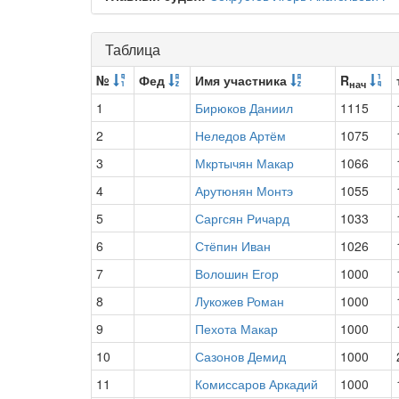
Таблица
№
Фед
Имя участника
R
нач
1
Бирюков Даниил
1115
2
Неледов Артём
1075
3
Мкртычян Макар
1066
4
Арутюнян Монтэ
1055
5
Саргсян Ричард
1033
6
Стёпин Иван
1026
7
Волошин Егор
1000
8
Лукожев Роман
1000
9
Пехота Макар
1000
10
Сазонов Демид
1000
11
Комиссаров Аркадий
1000