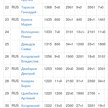
22
RUS
Тарасов
1368
5ч0
29б1
9ч0
35б1
7ч0
Геннадий
23
RUS
Букина
1435
6б0
30ч1
4б0
28ч1
14б1
Мария
24
Волощенко
1333
7ч0
31б1
13ч½
21б1
11ч0
Роман
25
Давыдов
1315
8б0
34ч1
12б0
33ч1
18б0
Савва
26
RUS
Колдовский
1256
9ч0
19б0
32б1
18ч0
31б1
Владислав
27
RUS
Джабаров
1253
10б0
20ч0
30б0
29ч1
33б1
Дмитрий
28
RUS
Казарян
1220
11ч0
21б0
31ч1
23б0
34ч1
Борис
29
RUS
Цымбалюк
1220
12б0
22ч0
18б0
27б0
+
Артемий
30
RUS
Колдовский
1222
13ч0
23б0
27ч1
32б1
19ч1