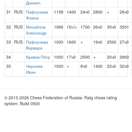
Даниил
31
RUS
Пафнучева
1158
14б0
24ч0
28б0
+
26ч0
Фаина
32
RUS
Михайлов
1066
15ч½
17б0
26ч0
30ч0
35б1
Александр
33
RUS
Пафнучева
1000
16б0
+
19ч0
25б0
27ч0
Варвара
34
Кривов Пётр
1000
17ч0
25б0
+
20ч0
28б0
35
Черняев
1000
+
8ч0
14б0
22ч0
32ч0
Иван
© 2013-2026 Chess Federation of Russia. Ratg chess rating
system. Build 0500