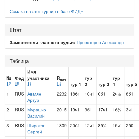
Ссылка на этот турнир в базе ФИДЕ
Штат
Заместители главного судьи:
Провоторов Александр
Таблица
Имя
№
Фед
участника
R
тур
тур
нач
тур 1
2
тур 3
4
тур 5
1
RUS
Авагян
2232
18б1
10ч1
6б1
2ч½
8б1
Артур
2
RUS
Мурашко
2015
19ч1
9б1
17ч1
1б½
3ч1
Василий
3
RUS
Широков
1809
20б1
12ч1
8б½
15ч1
2б0
Сергей