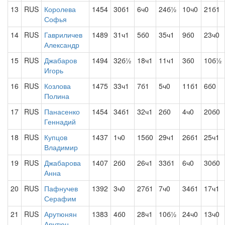
13
RUS
Королева
1454
30б1
6ч0
24б½
10ч0
21б1
Софья
14
RUS
Гавриличев
1489
31ч1
5б0
35ч1
9б0
23ч0
Александр
15
RUS
Джабаров
1494
32б½
18ч1
11ч1
3б0
10б½
Игорь
16
RUS
Козлова
1475
33ч1
7б1
5ч0
11б1
6б0
Полина
17
RUS
Панасенко
1454
34б1
32ч1
2б0
4ч0
20б0
Геннадий
18
RUS
Купцов
1437
1ч0
15б0
29ч1
26б1
25ч1
Владимир
19
RUS
Джабарова
1407
2б0
26ч1
33б1
6ч0
30б0
Анна
20
RUS
Пафнучев
1392
3ч0
27б1
7ч0
34б1
17ч1
Серафим
21
RUS
Арутюнян
1383
4б0
28ч1
10б½
24ч0
13ч0
Арутюн