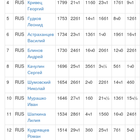
4
RUS
Кривец
1799
21ч1
11б0
23ч1
17б1
9ч1
Георгий
5
RUS
Гудков
1753
22б1
14ч1
16б1
8ч0
12б1
Леонид
6
RUS
Астраханцев
1734
23ч1
13б1
1ч0
19б1
16ч1
Василий
7
RUS
Блинов
1730
24б1
16ч0
20б1
12ч0
22б1
Андрей
8
RUS
Качулин
1696
25ч1
35б1
3ч½
5б1
1ч0
Сергей
9
RUS
Шумовский
1654
26б1
2ч0
22б1
14ч1
4б0
Николай
10
RUS
Мурашко
1646
27ч1
1б0
21ч½
13б1
15ч½
Иван
11
RUS
Шапкина
1534
28б1
4ч1
15б0
16ч0
24б1
Лилия
12
RUS
Кудрявцев
1514
29ч1
3б0
25ч1
7б1
5ч0
Роман