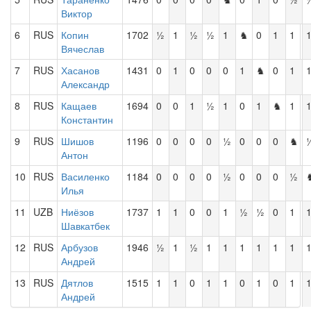
Виктор
6
RUS
Копин
1702
½
1
½
½
1
♞
0
1
1
Вячеслав
7
RUS
Хасанов
1431
0
1
0
0
0
1
♞
0
1
Александр
8
RUS
Кащаев
1694
0
0
1
½
1
0
1
♞
1
Константин
9
RUS
Шишов
1196
0
0
0
0
½
0
0
0
♞
Антон
10
RUS
Василенко
1184
0
0
0
0
½
0
0
0
½
Илья
11
UZB
Ниёзов
1737
1
1
0
0
1
½
½
0
1
Шавкатбек
12
RUS
Арбузов
1946
½
1
½
1
1
1
1
1
1
Андрей
13
RUS
Дятлов
1515
1
1
0
1
1
0
1
0
1
Андрей