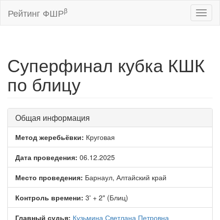
β
Рейтинг ФШР
Toggl
naviga
Суперфинал кубка КШК
по блицу
Общая информация
Метод жеребьёвки:
Круговая
Дата проведения:
06.12.2025
Место проведения:
Барнаул, Алтайский край
Контроль времени:
3' + 2" (Блиц)
Главный судья:
Кузьмина Светлана Петровна