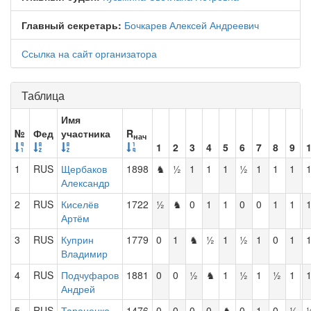
Главный секретарь:
Бочкарев Алексей Андреевич
Ссылка на сайт организатора
Таблица
Имя
№
Фед
участника
R
нач
1
2
3
4
5
6
7
8
9
1
RUS
Щербаков
1898
♞
½
1
1
1
½
1
1
1
Александр
2
RUS
Киселёв
1722
½
♞
0
1
1
0
0
1
1
Артём
3
RUS
Куприн
1779
0
1
♞
½
1
½
1
0
1
Владимир
4
RUS
Подчуфаров
1881
0
0
½
♞
1
½
1
½
1
Андрей
5
RUS
Тараненко
1476
0
0
0
0
♞
0
1
0
½