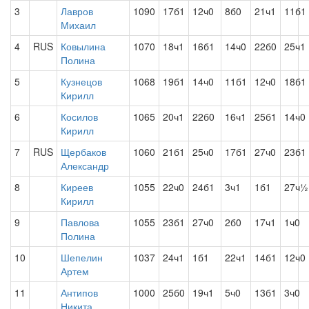
3
Лавров
1090
17б1
12ч0
8б0
21ч1
11б1
Михаил
4
RUS
Ковылина
1070
18ч1
16б1
14ч0
22б0
25ч1
Полина
5
Кузнецов
1068
19б1
14ч0
11б1
12ч0
18б1
Кирилл
6
Косилов
1065
20ч1
22б0
16ч1
25б1
14ч0
Кирилл
7
RUS
Щербаков
1060
21б1
25ч0
17б1
27ч0
23б1
Александр
8
Киреев
1055
22ч0
24б1
3ч1
1б1
27ч½
Кирилл
9
Павлова
1055
23б1
27ч0
2б0
17ч1
1ч0
Полина
10
Шепелин
1037
24ч1
1б1
22ч1
14б1
12ч0
Артем
11
Антипов
1000
25б0
19ч1
5ч0
13б1
3ч0
Никита