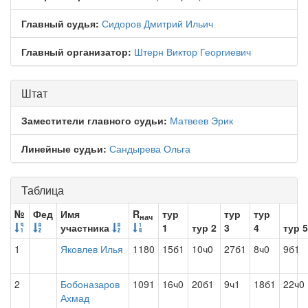
Главный судья:
Сидоров Дмитрий Ильич
Главный организатор:
Штерн Виктор Георгиевич
Штат
Заместители главного судьи:
Матвеев Эрик
Линейные судьи:
Сандырева Ольга
Таблица
№
Фед
Имя
R
тур
тур
тур
нач
участника
1
тур 2
3
4
тур 5
1
Яковлев Илья
1180
15б1
10ч0
27б1
8ч0
9б1
2
Бобоназаров
1091
16ч0
20б1
9ч1
18б1
22ч0
Ахмад