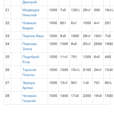
Дмитрий
21
Медведев
1000
7ч0
13б½
26ч1
3б0
16ч½
Николай
22
Новиков
1000
8б1
6ч1
10б0
4ч1
2б1
Вадим
23
Павлов Иван
1000
9ч0
18б0
28ч1
16б1
7ч0
24
Павлова
1000
10б0
8ч0
20ч1
26б0
19б0
Злата
25
Подобрей
1000
11ч1
7б1
12б0
6ч0
4б0
Егор
26
Тарасов
1000
12б0
15ч½
21б0
24ч1
13ч0
Платон
27
Эррера
1000
13ч1
9б1
1ч0
7б1
8б½
Артем
28
Чичерин
1000
14б0
17ч0
23б0
19ч0
15б0
Георгий