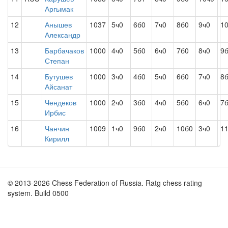
Аргымак
12
Анышев
1037
5ч0
6б0
7ч0
8б0
9ч0
1
Александр
13
Барбачаков
1000
4ч0
5б0
6ч0
7б0
8ч0
9
Степан
14
Бутушев
1000
3ч0
4б0
5ч0
6б0
7ч0
8
Айсанат
15
Чендеков
1000
2ч0
3б0
4ч0
5б0
6ч0
7
Ирбис
16
Чанчин
1009
1ч0
9б0
2ч0
10б0
3ч0
1
Кирилл
© 2013-2026 Chess Federation of Russia. Ratg chess rating
system. Build 0500