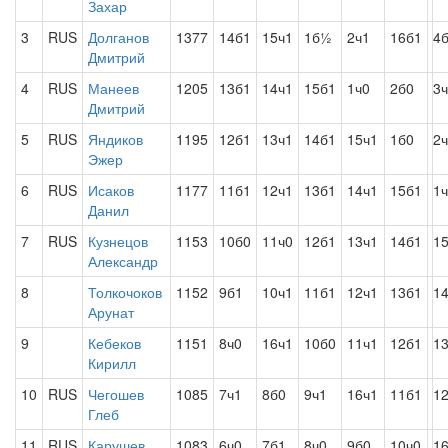
Захар
3
RUS
Долганов
1377
14б1
15ч1
1б½
2ч1
16б1
4
Дмитрий
4
RUS
Манеев
1205
13б1
14ч1
15б1
1ч0
2б0
3
Дмитрий
5
RUS
Яндиков
1195
12б1
13ч1
14б1
15ч1
1б0
2
Эжер
6
RUS
Исаков
1177
11б1
12ч1
13б1
14ч1
15б1
1
Данил
7
RUS
Кузнецов
1153
10б0
11ч0
12б1
13ч1
14б1
1
Александр
8
Толкочоков
1152
9б1
10ч1
11б1
12ч1
13б1
1
Арунат
9
Кебеков
1151
8ч0
16ч1
10б0
11ч1
12б1
1
Кирилл
10
RUS
Чегошев
1085
7ч1
8б0
9ч1
16ч1
11б1
1
Глеб
11
RUS
Карушев
1083
6ч0
7б1
8ч0
9б0
10ч0
1