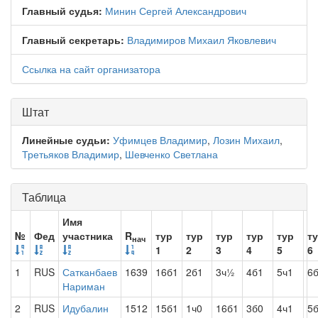
Главный судья:
Минин Сергей Александрович
Главный секретарь:
Владимиров Михаил Яковлевич
Ссылка на сайт организатора
Штат
Линейные судьи:
Уфимцев Владимир
,
Лозин Михаил
,
Третьяков Владимир
,
Шевченко Светлана
Таблица
Имя
№
Фед
участника
R
тур
тур
тур
тур
тур
т
нач
1
2
3
4
5
6
1
RUS
Сатканбаев
1639
16б1
2б1
3ч½
4б1
5ч1
6
Нариман
2
RUS
Идубалин
1512
15б1
1ч0
16б1
3б0
4ч1
5