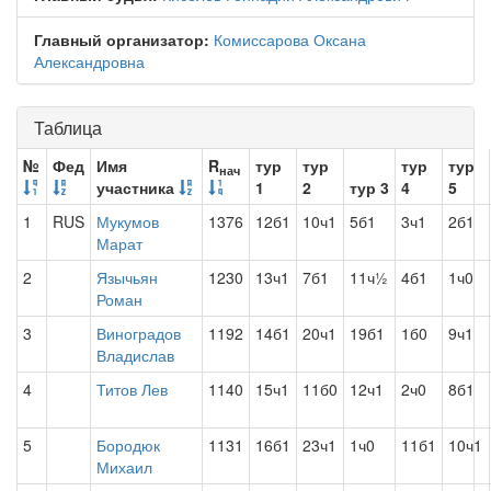
Главный организатор:
Комиссарова Оксана
Александровна
Таблица
№
Фед
Имя
R
тур
тур
тур
тур
нач
участника
1
2
тур 3
4
5
1
RUS
Мукумов
1376
12б1
10ч1
5б1
3ч1
2б1
Марат
2
Язычьян
1230
13ч1
7б1
11ч½
4б1
1ч0
Роман
3
Виноградов
1192
14б1
20ч1
19б1
1б0
9ч1
Владислав
4
Титов Лев
1140
15ч1
11б0
12ч1
2ч0
8б1
5
Бородюк
1131
16б1
23ч1
1ч0
11б1
10ч1
Михаил