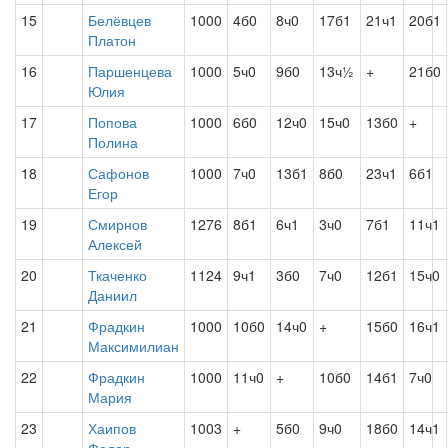
15
Белёвцев
1000
4б0
8ч0
17б1
21ч1
20б1
Платон
16
Паршенцева
1000
5ч0
9б0
13ч½
+
21б0
Юлия
17
Попова
1000
6б0
12ч0
15ч0
13б0
+
Полина
18
Сафонов
1000
7ч0
13б1
8б0
23ч1
6б1
Егор
19
Смирнов
1276
8б1
6ч1
3ч0
7б1
11ч1
Алексей
20
Ткаченко
1124
9ч1
3б0
7ч0
12б1
15ч0
Даниил
21
Фрадкин
1000
10б0
14ч0
+
15б0
16ч1
Максимилиан
22
Фрадкин
1000
11ч0
+
10б0
14б1
7ч0
Мария
23
Хаипов
1003
+
5б0
9ч0
18б0
14ч1