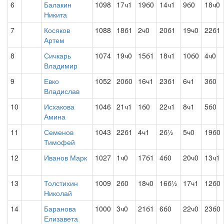
6
Балакин
1098
17ч1
19б0
14ч1
9б0
18ч0
Никита
7
Косяков
1088
18б1
2ч0
20б1
19ч0
22б1
Артем
8
Сичкарь
1074
19ч0
15б1
18ч1
10б0
4ч0
Владимир
9
Евко
1052
20б0
16ч1
23б1
6ч1
3б0
Владислав
10
Исхакова
1046
21ч1
1б0
22ч1
8ч1
5б0
Амина
11
Семенов
1043
22б1
4ч1
2б½
5ч0
19б0
Тимофей
12
Иванов Марк
1027
1ч0
17б1
4б0
20ч0
13ч1
13
Толстихин
1009
2б0
18ч0
16б½
17ч1
12б0
Николай
14
Баранова
1000
3ч0
21б1
6б0
22ч0
23б0
Елизавета