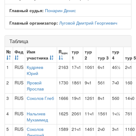
Главный судья:
Понарин Денис
Главный организатор:
Луговой Дмитрий Георгиевич
Таблица
№
Фед
Имя
R
тур
тур
тур
нач
участника
1
2
тур 3
4
тур 5
1
RUS
Кудряев
2163
17ч1
10б1
6ч1
4б½
2ч1
Юрий
2
RUS
Яровой
1730
18б1
9ч1
5б1
7ч0
1б0
Ярослав
3
RUS
Соколов Глеб
1666
19ч1
12б1
8ч1
5б0
14ч0
4
RUS
Нальгиев
1625
20б1
11ч1
15б1
1ч½
7б1
Мухаммед
5
RUS
Соколов
1589
21ч1
14б1
2ч0
3ч1
11б0
Дмитрий