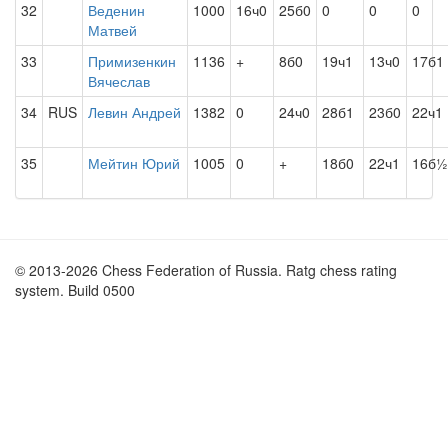
32
Веденин
1000
16ч0
25б0
0
0
0
Матвей
33
Примизенкин
1136
+
8б0
19ч1
13ч0
17б1
Вячеслав
34
RUS
Левин Андрей
1382
0
24ч0
28б1
23б0
22ч1
35
Мейтин Юрий
1005
0
+
18б0
22ч1
16б½
© 2013-2026 Chess Federation of Russia. Ratg chess rating
system. Build 0500