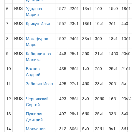
6
RUS
Удодова
1577
22б1
13ч1
1б0
15ч0
18б1
Мария
7
RUS
Крикун Илья
1557
23ч1
16б1
10ч1
2б1
4ч0
8
RUS
Магафуров
1507
24б1
33ч1
3б0
18ч1
13б1
Марс
9
RUS
Кабардикова
1448
25ч1
2б0
21ч1
14б0
20ч0
Малика
10
Волков
1435
26б1
1ч0
7б0
25ч1
21б1
Андрей
11
Забавин Иван
1425
27ч1
4б0
23ч1
20б1
5ч1
12
RUS
Чернявский
1423
28б1
3ч0
20б0
16б1
23ч½
Сергей
13
Пушилин
1407
29ч1
6б0
25ч1
33б1
8ч0
Дмитрий
14
Молчанов
1312
30б1
5ч0
22б1
9ч1
3б1