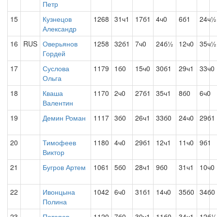
Петр
15
Кузнецов
1268
31ч1
17б1
4ч0
6б1
24ч½
Александр
16
RUS
Оверьянов
1258
32б1
7ч0
24б½
12ч0
35ч½
Гордей
17
Суслова
1179
1б0
15ч0
30б1
29ч1
33ч0
Ольга
18
Кваша
1170
2ч0
27б1
35ч1
8б0
6ч0
Валентин
19
Демин Роман
1117
3б0
26ч1
33б0
24ч0
29б1
20
Тимофеев
1180
4ч0
29б1
12ч1
11ч0
9б1
Виктор
21
Бугров Артем
1061
5б0
28ч1
9б0
31ч1
10ч0
22
Ивонцына
1042
6ч0
31б1
14ч0
35б0
34б0
Полина
23
Потапов
1120
7б0
30ч1
11б0
34ч1
12б½