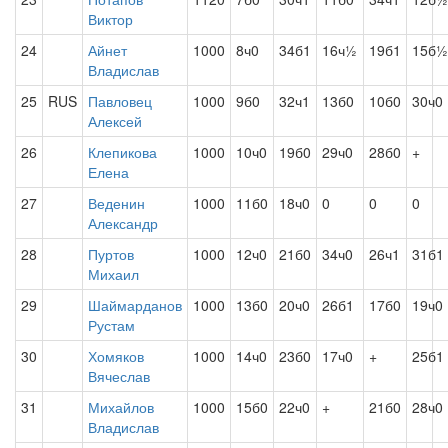
Виктор
24
Айнет
1000
8ч0
34б1
16ч½
19б1
15б½
Владислав
25
RUS
Павловец
1000
9б0
32ч1
13б0
10б0
30ч0
Алексей
26
Клепикова
1000
10ч0
19б0
29ч0
28б0
+
Елена
27
Веденин
1000
11б0
18ч0
0
0
0
Александр
28
Пуртов
1000
12ч0
21б0
34ч0
26ч1
31б1
Михаил
29
Шаймарданов
1000
13б0
20ч0
26б1
17б0
19ч0
Рустам
30
Хомяков
1000
14ч0
23б0
17ч0
+
25б1
Вячеслав
31
Михайлов
1000
15б0
22ч0
+
21б0
28ч0
Владислав