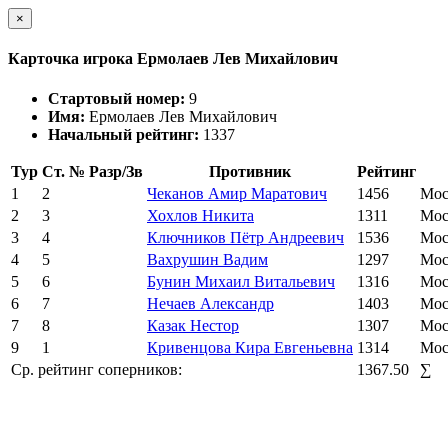
×
Карточка игрока Ермолаев Лев Михайлович
Стартовый номер:
9
Имя:
Ермолаев Лев Михайлович
Начальный рейтинг:
1337
Тур
Ст. №
Разр/Зв
Противник
Рейтинг
1
2
Чеканов Амир Маратович
1456
Мос
2
3
Хохлов Никита
1311
Мос
3
4
Ключников Пётр Андреевич
1536
Мос
4
5
Вахрушин Вадим
1297
Мос
5
6
Бунин Михаил Витальевич
1316
Мос
6
7
Нечаев Александр
1403
Мос
7
8
Казак Нестор
1307
Мос
9
1
Кривенцова Кира Евгеньевна
1314
Мос
Ср. рейтинг соперников:
1367.50
∑