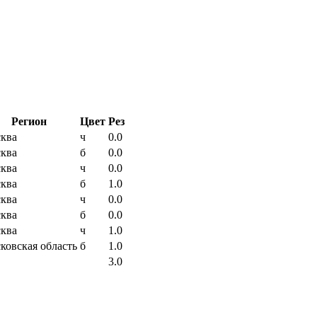
Регион
Цвет
Рез
ква
ч
0.0
ква
б
0.0
ква
ч
0.0
ква
б
1.0
ква
ч
0.0
ква
б
0.0
ква
ч
1.0
ковская область
б
1.0
3.0