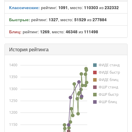
Классические:
рейтинг:
1091
, место:
110303
из
232332
Быстрые:
рейтинг:
1327
, место:
51529
из
277884
Блиц:
рейтинг:
1269
, место:
46348
из
111498
История рейтинга
1400
ФИДЕ станд
ФИДЕ быстр
1350
ФИДЕ блиц
ФШР станд
1300
ФШР быстр
1250
ФШР блиц
1200
1150