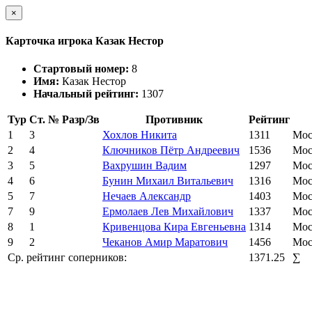
×
Карточка игрока Казак Нестор
Стартовый номер:
8
Имя:
Казак Нестор
Начальный рейтинг:
1307
Тур
Ст. №
Разр/Зв
Противник
Рейтинг
1
3
Хохлов Никита
1311
Мос
2
4
Ключников Пётр Андреевич
1536
Мос
3
5
Вахрушин Вадим
1297
Мос
4
6
Бунин Михаил Витальевич
1316
Мос
5
7
Нечаев Александр
1403
Мос
7
9
Ермолаев Лев Михайлович
1337
Мос
8
1
Кривенцова Кира Евгеньевна
1314
Мос
9
2
Чеканов Амир Маратович
1456
Мос
Ср. рейтинг соперников:
1371.25
∑