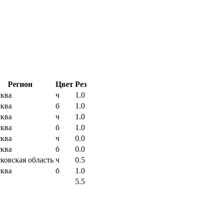
Регион
Цвет
Рез
ква
ч
1.0
ква
б
1.0
ква
ч
1.0
ква
б
1.0
ква
ч
0.0
ква
б
0.0
ковская область
ч
0.5
ква
б
1.0
5.5