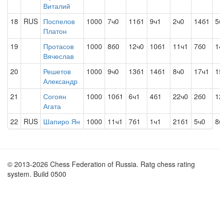
Виталий
18
RUS
Поспелов
1000
7ч0
11б1
9ч1
2ч0
14б1
5
Платон
19
Протасов
1000
8б0
12ч0
10б1
11ч1
7б0
1
Вячеслав
20
Решетов
1000
9ч0
13б1
14б1
8ч0
17ч1
1
Александр
21
Согоян
1000
10б1
6ч1
4б1
22ч0
2б0
1
Агата
22
RUS
Шапиро Ян
1000
11ч1
7б1
1ч1
21б1
5ч0
8
© 2013-2026 Chess Federation of Russia. Ratg chess rating
system. Build 0500