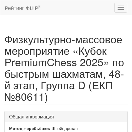
β
Рейтинг ФШР
Toggl
naviga
Физкультурно-массовое
мероприятие «Кубок
PremiumChess 2025» по
быстрым шахматам, 48-
й этап, Группа D (ЕКП
№80611)
Общая информация
Метод жеребьёвки:
Швейцарская