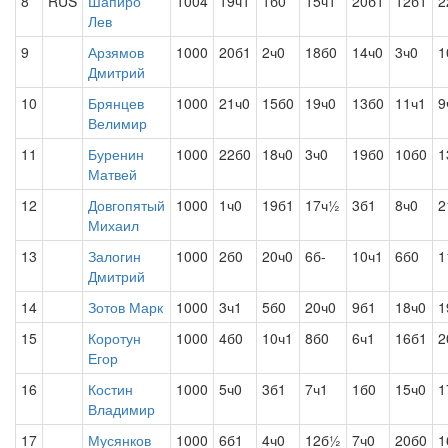
8
RUS
Шапиро
1004
19ч1
1б0
15ч1
20б1
12б1
2
Лев
9
Арзямов
1000
20б1
2ч0
18б0
14ч0
3ч0
1
Дмитрий
10
Брянцев
1000
21ч0
15б0
19ч0
13б0
11ч1
9
Велимир
11
Буренин
1000
22б0
18ч0
3ч0
19б0
10б0
1
Матвей
12
Довгопятый
1000
1ч0
19б1
17ч½
3б1
8ч0
2
Михаил
13
Залогин
1000
2б0
20ч0
6б-
10ч1
6б0
1
Дмитрий
14
Зотов Марк
1000
3ч1
5б0
20ч0
9б1
18ч0
1
15
Коротун
1000
4б0
10ч1
8б0
6ч1
16б1
2
Егор
16
Костин
1000
5ч0
3б1
7ч1
1б0
15ч0
1
Владимир
17
Мусянков
1000
6б1
4ч0
12б½
7ч0
20б0
1