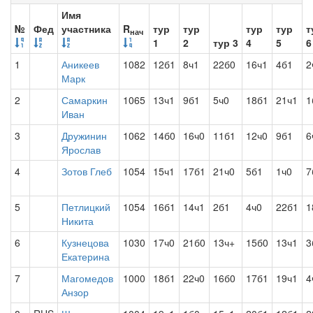
Имя
№
Фед
участника
R
тур
тур
тур
тур
т
нач
1
2
тур 3
4
5
6
1
Аникеев
1082
12б1
8ч1
22б0
16ч1
4б1
2
Марк
2
Самаркин
1065
13ч1
9б1
5ч0
18б1
21ч1
1
Иван
3
Дружинин
1062
14б0
16ч0
11б1
12ч0
9б1
6
Ярослав
4
Зотов Глеб
1054
15ч1
17б1
21ч0
5б1
1ч0
7
5
Петлицкий
1054
16б1
14ч1
2б1
4ч0
22б1
1
Никита
6
Кузнецова
1030
17ч0
21б0
13ч+
15б0
13ч1
3
Екатерина
7
Магомедов
1000
18б1
22ч0
16б0
17б1
19ч1
4
Анзор