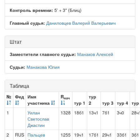
Контроль времени:
5' + 3" (Блиц)
Главный судья:
Даниловцев Валерий Валерьевич
Штат
Заместители главного судьи:
Манаков Алексей
Судьи:
Манакова Юлия
Таблица
№
Фед
Имя
R
тур
нач
участника
тур 1
2
тур 3
тур 4
тур
1
Уилан
1328
18б1
13ч1
7б1
3ч0
28ч
Светослав
Джастин
2
RUS
Пальцев
1255
19ч1
17б1
29ч1
33б1
3б1