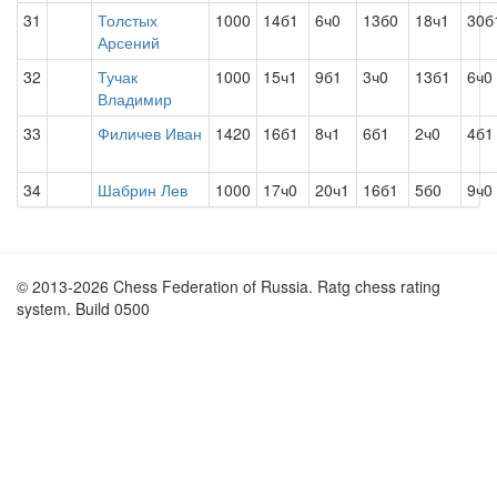
31
Толстых
1000
14б1
6ч0
13б0
18ч1
30б
Арсений
32
Тучак
1000
15ч1
9б1
3ч0
13б1
6ч0
Владимир
33
Филичев Иван
1420
16б1
8ч1
6б1
2ч0
4б1
34
Шабрин Лев
1000
17ч0
20ч1
16б1
5б0
9ч0
© 2013-2026 Chess Federation of Russia. Ratg chess rating
system. Build 0500