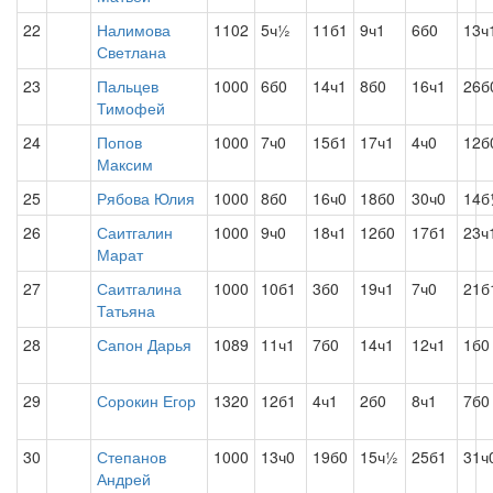
22
Налимова
1102
5ч½
11б1
9ч1
6б0
13ч
Светлана
23
Пальцев
1000
6б0
14ч1
8б0
16ч1
26б
Тимофей
24
Попов
1000
7ч0
15б1
17ч1
4ч0
12б
Максим
25
Рябова Юлия
1000
8б0
16ч0
18б0
30ч0
14б
26
Саитгалин
1000
9ч0
18ч1
12б0
17б1
23ч
Марат
27
Саитгалина
1000
10б1
3б0
19ч1
7ч0
21б
Татьяна
28
Сапон Дарья
1089
11ч1
7б0
14ч1
12ч1
1б0
29
Сорокин Егор
1320
12б1
4ч1
2б0
8ч1
7б0
30
Степанов
1000
13ч0
19б0
15ч½
25б1
31ч
Андрей