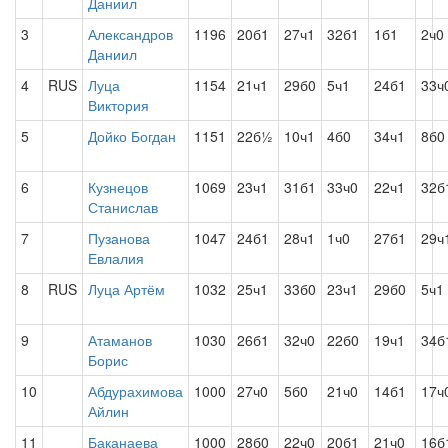
Даниил
3
Александров
1196
20б1
27ч1
32б1
1б1
2ч0
Даниил
4
RUS
Луца
1154
21ч1
29б0
5ч1
24б1
33ч
Виктория
5
Дойко Богдан
1151
22б½
10ч1
4б0
34ч1
8б0
6
Кузнецов
1069
23ч1
31б1
33ч0
22ч1
32б
Станислав
7
Пузанова
1047
24б1
28ч1
1ч0
27б1
29ч
Евлалия
8
RUS
Луца Артём
1032
25ч1
33б0
23ч1
29б0
5ч1
9
Атаманов
1030
26б1
32ч0
22б0
19ч1
34б
Борис
10
Абдурахимова
1000
27ч0
5б0
21ч0
14б1
17ч
Айлин
11
Баканаева
1000
28б0
22ч0
20б1
21ч0
16б