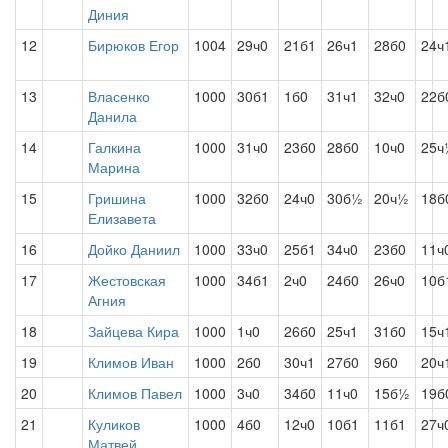
Диния
12
Бирюков Егор
1004
29ч0
21б1
26ч1
28б0
24ч
13
Власенко
1000
30б1
1б0
31ч1
32ч0
22б
Данила
14
Галкина
1000
31ч0
23б0
28б0
10ч0
25ч
Марина
15
Гришина
1000
32б0
24ч0
30б½
20ч½
18б
Елизавета
16
Дойко Даниил
1000
33ч0
25б1
34ч0
23б0
11ч
17
Жестовская
1000
34б1
2ч0
24б0
26ч0
10б
Агния
18
Зайцева Кира
1000
1ч0
26б0
25ч1
31б0
15ч
19
Климов Иван
1000
2б0
30ч1
27б0
9б0
20ч
20
Климов Павел
1000
3ч0
34б0
11ч0
15б½
19б
21
Куликов
1000
4б0
12ч0
10б1
11б1
27ч
Матвей