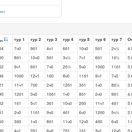
вич
тур 1
тур 2
тур 3
тур 4
тур 5
тур 6
тур 7
О
ач
04
7ч0
9б1
4ч1
6б1
10ч0
5б1
2ч½
4.
00
8б1
10ч0
5б1
3ч½
7ч1
6б1
1б½
5.
52
9ч1
6б1
7ч0
2б½
5ч0
10б0
11б1
3.
46
10б0
12ч1
1б0
8ч0
11б1
9ч1
7ч0
3.
21
11ч1
7б0
2ч0
12б1
3б1
1ч0
8б½
3.
90
12б1
3ч0
10б1
1ч0
8б1
2ч0
9б1
4.
52
1б1
5ч1
3б1
10ч0
2б0
11ч1
4б1
5.
51
2ч0
11б1
9ч0
4б1
6ч0
12б0
5ч½
2.
50
3б0
1ч0
8б1
11ч0
12ч0
4б0
6ч0
1.
00
4ч1
2б1
6ч0
7б1
1б1
3ч1
12ч0
5.