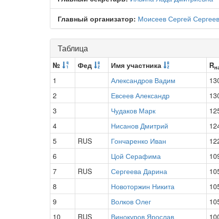
Главный организатор:
Моисеев Сергей Сергее
Таблица
№
Фед
Имя участника
R
н
1
Александров Вадим
13
2
Евсеев Александр
13
3
Чудаков Марк
12
4
Нисанов Дмитрий
12
5
RUS
Гончаренко Иван
12
6
Цой Серафима
10
7
RUS
Сергеева Дарина
10
8
Новоторжин Никита
10
9
Волков Олег
10
10
RUS
Винокуров Ярослав
10