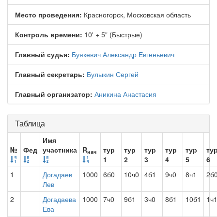
Место проведения:
Красногорск, Московская область
Контроль времени:
10' + 5" (Быстрые)
Главный судья:
Буякевич Александр Евгеньевич
Главный секретарь:
Булыкин Сергей
Главный организатор:
Аникина Анастасия
Таблица
Имя
№
Фед
участника
R
тур
тур
тур
тур
тур
ту
нач
1
2
3
4
5
6
1
Догадаев
1000
6б0
10ч0
4б1
9ч0
8ч1
2б
Лев
2
Догадаева
1000
7ч0
9б1
3ч0
8б1
10б1
1ч
Ева