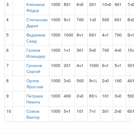
3
Клепиков
1000
8б1
6ч0
2б1
10ч0
9б1
7ч
Фёдор
4
Степанова
1000
9ч1
7б0
1ч0
5б0
6б1
8ч
Дарья
5
Ведзижев
1000
10б0
8ч1
6б1
4ч1
7б0
9ч
Саад
6
Галеев
1000
1ч1
3б1
5ч0
7б0
4ч0
10
Искандер
7
Грознов
1000
2б1
4ч1
10б0
6ч1
5ч1
3б
Сергей
8
Орлов
1000
3ч0
5б0
9ч½
2ч0
1б0
4б
Ярослав
9
Петраев
1000
4б0
2ч0
8б½
1б1
3ч0
5б
Никита
10
Сомов
1000
5ч1
1б1
7ч1
3б1
2ч0
6б
Виктор