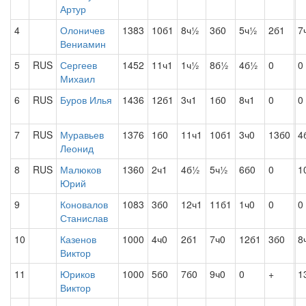
Артур
4
Олоничев
1383
10б1
8ч½
3б0
5ч½
2б1
7
Вениамин
5
RUS
Сергеев
1452
11ч1
1ч½
8б½
4б½
0
0
Михаил
6
RUS
Буров Илья
1436
12б1
3ч1
1б0
8ч1
0
0
7
RUS
Муравьев
1376
1б0
11ч1
10б1
3ч0
13б0
4
Леонид
8
RUS
Малюков
1360
2ч1
4б½
5ч½
6б0
0
1
Юрий
9
Коновалов
1083
3б0
12ч1
11б1
1ч0
0
0
Станислав
10
Казенов
1000
4ч0
2б1
7ч0
12б1
3б0
8
Виктор
11
Юриков
1000
5б0
7б0
9ч0
0
+
1
Виктор