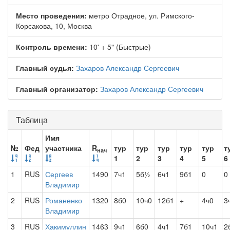
Место проведения:
метро Отрадное, ул. Римского-
Корсакова, 10, Москва
Контроль времени:
10' + 5" (Быстрые)
Главный судья:
Захаров Александр Сергеевич
Главный организатор:
Захаров Александр Сергеевич
Таблица
Имя
№
Фед
участника
R
тур
тур
тур
тур
тур
т
нач
1
2
3
4
5
6
1
RUS
Сергеев
1490
7ч1
5б½
6ч1
9б1
0
0
Владимир
2
RUS
Романенко
1320
8б0
10ч0
12б1
+
4ч0
3
Владимир
3
RUS
Хакимуллин
1463
9ч1
6б0
4ч1
7б1
10ч1
2