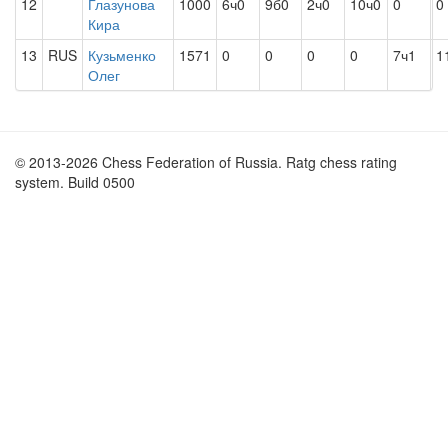
12
Глазунова
1000
6ч0
9б0
2ч0
10ч0
0
0
Кира
13
RUS
Кузьменко
1571
0
0
0
0
7ч1
1
Олег
© 2013-2026 Chess Federation of Russia. Ratg chess rating
system. Build 0500