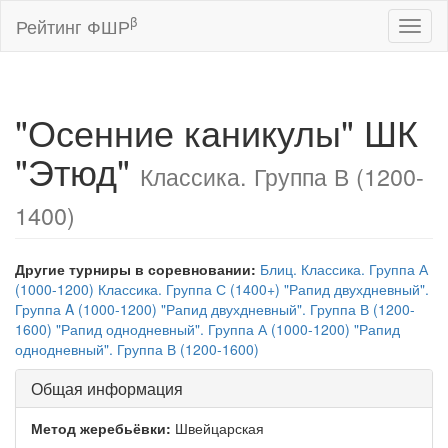
β
Рейтинг ФШР
Toggl
naviga
"Осенние каникулы" ШК
"Этюд"
Классика. Группа В (1200-
1400)
Другие турниры в соревновании:
Блиц.
Классика. Группа А
(1000-1200)
Классика. Группа С (1400+)
"Рапид двухдневный".
Группа A (1000-1200)
"Рапид двухдневный". Группа В (1200-
1600)
"Рапид однодневный". Группа А (1000-1200)
"Рапид
однодневный". Группа В (1200-1600)
Общая информация
Метод жеребьёвки:
Швейцарская