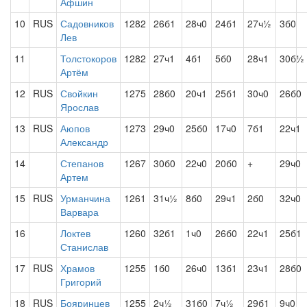
Афшин
10
RUS
Садовников
1282
26б1
28ч0
24б1
27ч½
3б0
Лев
11
Толстокоров
1282
27ч1
4б1
5б0
28ч1
30б½
Артём
12
RUS
Свойкин
1275
28б0
20ч1
25б1
30ч0
26б0
Ярослав
13
RUS
Аюпов
1273
29ч0
25б0
17ч0
7б1
22ч1
Александр
14
Степанов
1267
30б0
22ч0
20б0
+
29ч0
Артем
15
RUS
Урманчина
1261
31ч½
8б0
29ч1
2б0
32ч0
Варвара
16
Локтев
1260
32б1
1ч0
26б0
22ч1
25б1
Станислав
17
RUS
Храмов
1255
1б0
26ч0
13б1
23ч1
28б0
Григорий
18
RUS
Бояринцев
1255
2ч½
31б0
7ч½
29б1
9ч0