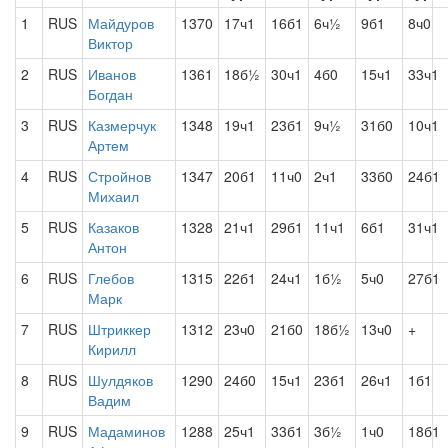
1
RUS
Майдуров
1370
17ч1
16б1
6ч½
9б1
8ч0
Виктор
2
RUS
Иванов
1361
18б½
30ч1
4б0
15ч1
33ч1
Богдан
3
RUS
Казмерчук
1348
19ч1
23б1
9ч½
31б0
10ч1
Артем
4
RUS
Стройнов
1347
20б1
11ч0
2ч1
33б0
24б1
Михаил
5
RUS
Казаков
1328
21ч1
29б1
11ч1
6б1
31ч1
Антон
6
RUS
Глебов
1315
22б1
24ч1
1б½
5ч0
27б1
Марк
7
RUS
Штриккер
1312
23ч0
21б0
18б½
13ч0
+
Кирилл
8
RUS
Шулдяков
1290
24б0
15ч1
23б1
26ч1
1б1
Вадим
9
RUS
Мадаминов
1288
25ч1
33б1
3б½
1ч0
18б1