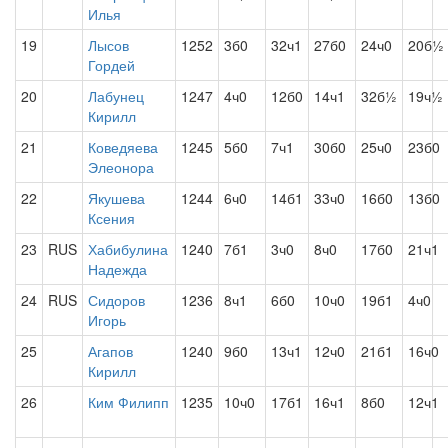
Илья
19
Лысов
1252
3б0
32ч1
27б0
24ч0
20б½
Гордей
20
Лабунец
1247
4ч0
12б0
14ч1
32б½
19ч½
Кирилл
21
Коведяева
1245
5б0
7ч1
30б0
25ч0
23б0
Элеонора
22
Якушева
1244
6ч0
14б1
33ч0
16б0
13б0
Ксения
23
RUS
Хабибулина
1240
7б1
3ч0
8ч0
17б0
21ч1
Надежда
24
RUS
Сидоров
1236
8ч1
6б0
10ч0
19б1
4ч0
Игорь
25
Агапов
1240
9б0
13ч1
12ч0
21б1
16ч0
Кирилл
26
Ким Филипп
1235
10ч0
17б1
16ч1
8б0
12ч1