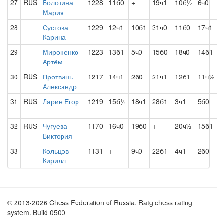
27
RUS
Болотина
1228
11б0
+
19ч1
10б½
6ч0
Мария
28
Сустова
1229
12ч1
10б1
31ч0
11б0
17ч1
Карина
29
Мироненко
1223
13б1
5ч0
15б0
18ч0
14б1
Артём
30
RUS
Протвинь
1217
14ч1
2б0
21ч1
12б1
11ч½
Александр
31
RUS
Ларин Егор
1219
15б½
18ч1
28б1
3ч1
5б0
32
RUS
Чугуева
1170
16ч0
19б0
+
20ч½
15б1
Виктория
33
Кольцов
1131
+
9ч0
22б1
4ч1
2б0
Кирилл
© 2013-2026 Chess Federation of Russia. Ratg chess rating
system. Build 0500