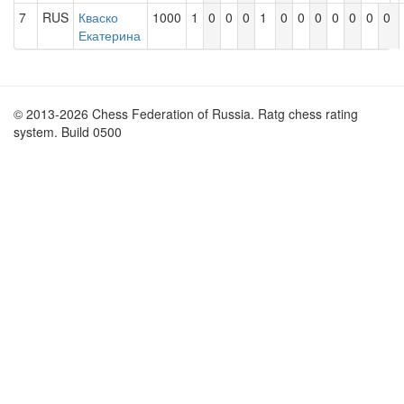
7
RUS
Кваско
1000
1
0
0
0
1
0
0
0
0
0
0
0
Екатерина
© 2013-2026 Chess Federation of Russia. Ratg chess rating
system. Build 0500