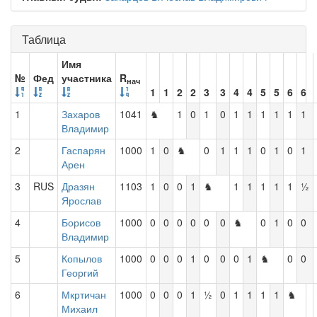
Таблица
Имя
№
Фед
участника
R
нач
1
1
2
2
3
3
4
4
5
5
6
6
1
Захаров
1041
♞
1
0
1
0
1
1
1
1
1
1
Владимир
2
Гаспарян
1000
1
0
♞
0
1
1
1
0
1
0
1
Арен
3
RUS
Дразян
1103
1
0
0
1
♞
1
1
1
1
1
½
Ярослав
4
Борисов
1000
0
0
0
0
0
0
♞
0
1
0
0
Владимир
5
Копылов
1000
0
0
0
1
0
0
0
1
♞
0
0
Георгий
6
Мкртичан
1000
0
0
0
1
½
0
1
1
1
1
♞
Михаил