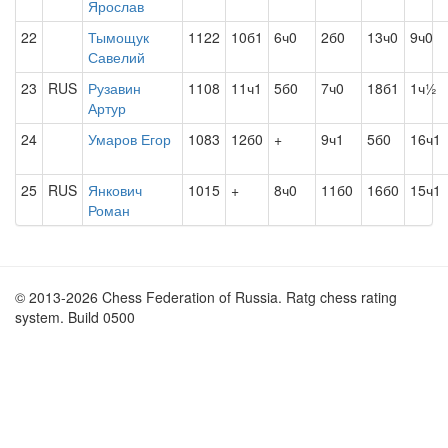
Ярослав
22
Тымощук
1122
10б1
6ч0
2б0
13ч0
9ч0
Савелий
23
RUS
Рузавин
1108
11ч1
5б0
7ч0
18б1
1ч½
Артур
24
Умаров Егор
1083
12б0
+
9ч1
5б0
16ч1
25
RUS
Янкович
1015
+
8ч0
11б0
16б0
15ч1
Роман
© 2013-2026 Chess Federation of Russia. Ratg chess rating
system. Build 0500