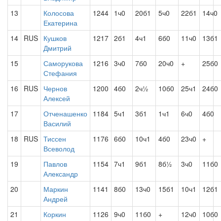
13
Колосова
1244
1ч0
20б1
5ч0
22б1
14ч0
Екатерина
14
RUS
Кушков
1217
2б1
4ч1
6б0
11ч0
13б1
Дмитрий
15
Саморукова
1216
3ч0
7б0
20ч0
+
25б0
Стефания
16
RUS
Чернов
1200
4б0
2ч½
10б0
25ч1
24б0
Алексей
17
Отченашенко
1184
5ч1
3б1
1ч1
6ч0
4б0
Василий
18
RUS
Тиссен
1176
6б0
10ч1
4б0
23ч0
+
Всеволод
19
Павлов
1154
7ч1
9б1
8б½
3ч0
11б0
Александр
20
Маркин
1141
8б0
13ч0
15б1
10ч1
12б1
Андрей
21
Коркин
1126
9ч0
11б0
+
12ч0
10б0