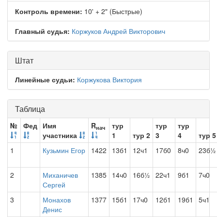
Контроль времени:
10' + 2" (Быстрые)
Главный судья:
Коржуков Андрей Викторович
Штат
Линейные судьи:
Коржукова Виктория
Таблица
№
Фед
Имя
R
тур
тур
тур
нач
участника
1
тур 2
3
4
тур 5
1
Кузьмин Егор
1422
13б1
12ч1
17б0
8ч0
23б½
2
Миханичев
1385
14ч0
16б½
22ч1
9б1
7ч0
Сергей
3
Монахов
1377
15б1
17ч0
12б1
19б1
5ч1
Денис