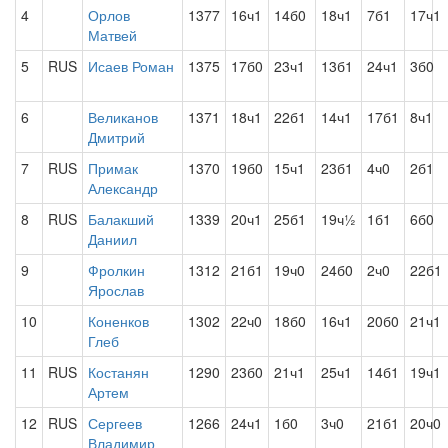
4
Орлов
1377
16ч1
14б0
18ч1
7б1
17ч1
Матвей
5
RUS
Исаев Роман
1375
17б0
23ч1
13б1
24ч1
3б0
6
Великанов
1371
18ч1
22б1
14ч1
17б1
8ч1
Дмитрий
7
RUS
Примак
1370
19б0
15ч1
23б1
4ч0
2б1
Александр
8
RUS
Балакший
1339
20ч1
25б1
19ч½
1б1
6б0
Даниил
9
Фролкин
1312
21б1
19ч0
24б0
2ч0
22б1
Ярослав
10
Коненков
1302
22ч0
18б0
16ч1
20б0
21ч1
Глеб
11
RUS
Костанян
1290
23б0
21ч1
25ч1
14б1
19ч1
Артем
12
RUS
Сергеев
1266
24ч1
1б0
3ч0
21б1
20ч0
Владимир