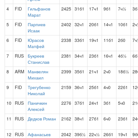
4
FID
Гильфанов
2425
31б1
17ч1
9б1
7ч½
3
Марат
5
FID
Парпиев
2402
32ч1
20б1
14ч1
10б1
2ч
Исаак
6
FID
Юрасов
2338
33б1
19ч1
11б1
2б0
7ч
Матфей
7
RUS
Букреев
2381
34ч1
23б1
16ч1
4б½
6
Станислав
8
ARM
Манвелян
2399
35б1
21ч1
2ч0
18б½
28
Михаил
9
FID
Трегубенко
2159
36ч1
25б1
4ч0
22б1
12
Николай
10
RUS
Паничкин
2276
37б1
24ч1
3б1
5ч0
21
Алексей
11
RUS
Дедков Роман
2162
38ч1
27б1
6ч0
23б1
24
12
RUS
Афанасьев
2042
39б½
22ч½
26б1
19ч1
9б