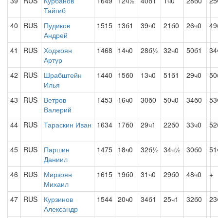
39
RUS
Курбанов
1649
12ч½
40б1
1ч0
28б0
25
Тайгиб
40
RUS
Пудиков
1515
13б1
39ч0
21б0
26ч0
49
Андрей
41
RUS
Ходжоян
1468
14ч0
28б½
32ч0
50б1
34
Артур
42
RUS
Шрабштейн
1440
15б0
13ч0
51б1
29ч0
50
Илья
43
RUS
Ветров
1453
16ч0
30б0
50ч0
34б0
53
Валерий
44
RUS
Тараскин Иван
1634
17б0
29ч1
22б0
33ч0
52
45
RUS
Паршин
1475
18ч0
32б½
34ч½
30б0
51
Даниил
46
RUS
Мирзоян
1615
19б0
31ч0
29б0
48ч0
+
Михаил
47
RUS
Курзинов
1544
20ч0
34б1
25ч1
32б0
23
Александр