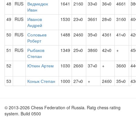
48
RUS
Ведмедюк
1641
21б0
33ч0
36ч0
46б1
38
Иван
49
RUS
Иванов
1530
23ч0
36б1
28ч0
31б0
40
Андрей
50
RUS
Соловьев
1488
24б0
35ч0
43б1
41ч0
42
Роберт
51
RUS
Рыбаков
1349
25ч0
38б0
42ч0
+
45
Степан
52
Юткин Артем
1030
26б0
37ч0
+
36б0
44
53
Конык Степан
1000
27ч0
+
24б0
35ч0
43
© 2013-2026 Chess Federation of Russia. Ratg chess rating
system. Build 0500