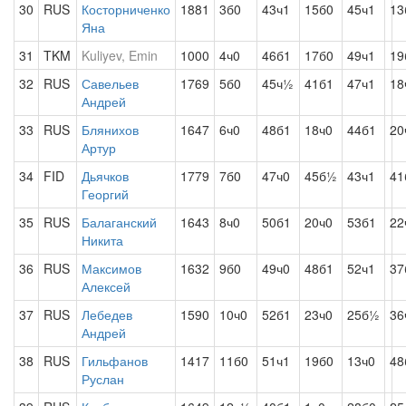
30
RUS
Косторниченко
1881
3б0
43ч1
15б0
45ч1
13
Яна
31
TKM
Kuliyev, Emin
1000
4ч0
46б1
17б0
49ч1
19
32
RUS
Савельев
1769
5б0
45ч½
41б1
47ч1
18
Андрей
33
RUS
Блянихов
1647
6ч0
48б1
18ч0
44б1
20
Артур
34
FID
Дьячков
1779
7б0
47ч0
45б½
43ч1
41
Георгий
35
RUS
Балаганский
1643
8ч0
50б1
20ч0
53б1
22
Никита
36
RUS
Максимов
1632
9б0
49ч0
48б1
52ч1
37
Алексей
37
RUS
Лебедев
1590
10ч0
52б1
23ч0
25б½
36
Андрей
38
RUS
Гильфанов
1417
11б0
51ч1
19б0
13ч0
48
Руслан