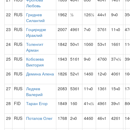
Любовь
22
RUS
Гриднев
1962
½
12б½
44ч1
9ч0
35
Силантий
23
RUS
Гоциридзе
2007
49б1
7ч0
37б1
11ч0
47
Ираклий
24
RUS
Толенгит
1842
50ч1
10б0
53ч1
16б1
11
Арман
25
RUS
Кобозева
1943
51б1
9ч0
47б0
37ч½
39
Виктория
26
RUS
Демина Алена
1826
52ч1
14б0
12ч0
40б1
16
27
RUS
Ледяев
2083
53б1
11ч0
13б1
15ч0
17
Валерий
28
FID
Таран Егор
1849
1б0
41ч½
49б1
39ч1
8б
29
RUS
Потапов Олег
1768
2ч0
44б0
46ч1
42б1
14