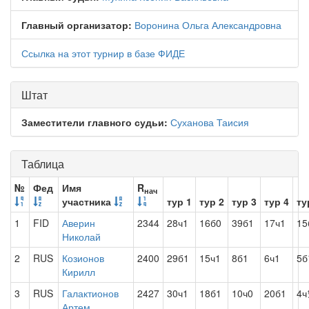
Главный организатор:
Воронина Ольга Александровна
Ссылка на этот турнир в базе ФИДЕ
Штат
Заместители главного судьи:
Суханова Таисия
Таблица
№
Фед
Имя
R
нач
участника
тур 1
тур 2
тур 3
тур 4
ту
1
FID
Аверин
2344
28ч1
16б0
39б1
17ч1
15
Николай
2
RUS
Козионов
2400
29б1
15ч1
8б1
6ч1
5
Кирилл
3
RUS
Галактионов
2427
30ч1
18б1
10ч0
20б1
4ч
Артем