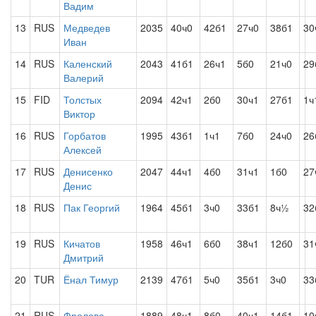
Вадим
13
RUS
Медведев
2035
40ч0
42б1
27ч0
38б1
30
Иван
14
RUS
Каленский
2043
41б1
26ч1
5б0
21ч0
29
Валерий
15
FID
Толстых
2094
42ч1
2б0
30ч1
27б1
1ч
Виктор
16
RUS
Горбатов
1995
43б1
1ч1
7б0
24ч0
26
Алексей
17
RUS
Денисенко
2047
44ч1
4б0
31ч1
1б0
27
Денис
18
RUS
Пак Георгий
1964
45б1
3ч0
33б1
8ч½
32
19
RUS
Кичатов
1958
46ч1
6б0
38ч1
12б0
31
Дмитрий
20
TUR
Ёнал Тимур
2139
47б1
5ч0
35б1
3ч0
33
21
RUS
Фролова
1889
48ч1
8б0
40ч1
14б1
10