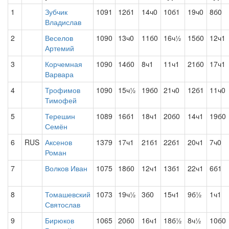
1
Зубчик
1091
12б1
14ч0
10б1
19ч0
8б0
Владислав
2
Веселов
1090
13ч0
11б0
16ч½
15б0
12ч1
Артемий
3
Корчемная
1090
14б0
8ч1
11ч1
21б0
17ч1
Варвара
4
Трофимов
1090
15ч½
19б0
21ч0
12б1
11ч0
Тимофей
5
Терешин
1089
16б1
18ч1
20б0
14ч1
19б0
Семён
6
RUS
Аксенов
1379
17ч1
21б1
22б1
20ч1
7ч0
Роман
7
Волков Иван
1075
18б0
12ч1
13б1
22ч1
6б1
8
Томашевский
1073
19ч½
3б0
15ч1
9б½
1ч1
Святослав
9
Бирюков
1065
20б0
16ч1
18б½
8ч½
10б0