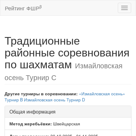
β
Рейтинг ФШР
Toggl
naviga
Традиционные
районные соревнования
по шахматам
Измайловская
осень Турнир С
Другие турниры в соревновании:
«Измайловская осень»
Турнир B
Измайловская осень Турнир D
Общая информация
Метод жеребьёвки:
Швейцарская