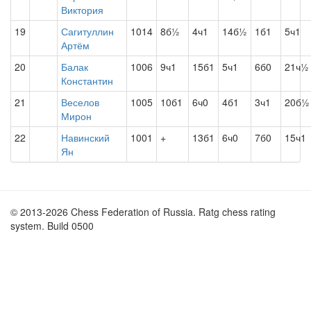
Виктория
19
Сагитуллин
1014
8б½
4ч1
14б½
1б1
5ч1
Артём
20
Балак
1006
9ч1
15б1
5ч1
6б0
21ч½
Константин
21
Веселов
1005
10б1
6ч0
4б1
3ч1
20б½
Мирон
22
Навинский
1001
+
13б1
6ч0
7б0
15ч1
Ян
© 2013-2026 Chess Federation of Russia. Ratg chess rating
system. Build 0500