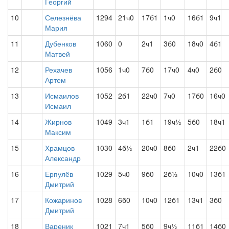
Георгий
10
Селезнёва
1294
21ч0
17б1
1ч0
16б1
9ч1
Мария
11
Дубенков
1060
0
2ч1
3б0
18ч0
4б1
Матвей
12
Рехачев
1056
1ч0
7б0
17ч0
4ч0
2б0
Артем
13
Исмаилов
1052
2б1
22ч0
7ч0
17б0
16ч0
Исмаил
14
Жирнов
1049
3ч1
1б1
19ч½
5б0
18ч1
Максим
15
Храмцов
1030
4б½
20ч0
8б0
2ч1
22б0
Александр
16
Ерпулёв
1029
5ч0
9б0
2б½
10ч0
13б1
Дмитрий
17
Кожаринов
1028
6б0
10ч0
12б1
13ч1
3б0
Дмитрий
18
Вареник
1021
7ч1
5б0
9ч½
11б1
14б0