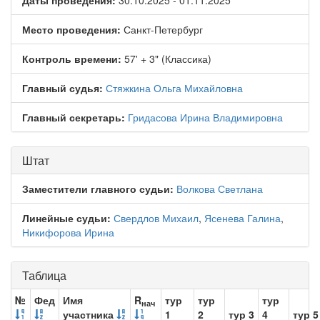
Даты проведения:
30.10.2025 - 01.11.2025
Место проведения:
Санкт-Петербург
Контроль времени:
57' + 3" (Классика)
Главный судья:
Стяжкина Ольга Михайловна
Главный секретарь:
Гридасова Ирина Владимировна
Штат
Заместители главного судьи:
Волкова Светлана
Линейные судьи:
Свердлов Михаил
,
Ясенева Галина
,
Никифорова Ирина
Таблица
№
Фед
Имя
R
тур
тур
тур
нач
участника
1
2
тур 3
4
тур 5