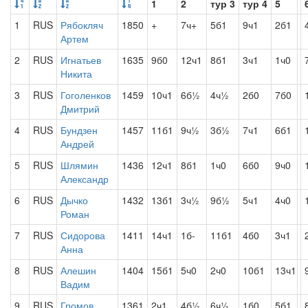
1
2
тур 3
тур 4
5
1
RUS
Рябокляч
1850
+
7ч+
5б1
9ч1
2б1
Артем
2
RUS
Игнатьев
1635
9б0
12ч1
8б1
3ч1
1ч0
Никита
3
RUS
Гоголенков
1459
10ч1
6б½
4ч½
2б0
7б0
Дмитрий
4
RUS
Бундзен
1457
11б1
9ч½
3б½
7ч1
6б1
Андрей
5
RUS
Шлямин
1436
12ч1
8б1
1ч0
6б0
9ч0
Александр
6
RUS
Дычко
1432
13б1
3ч½
9б½
5ч1
4ч0
Роман
7
RUS
Сидорова
1411
14ч1
1б-
11б1
4б0
3ч1
Анна
8
RUS
Алешин
1404
15б1
5ч0
2ч0
10б1
13ч1
Вадим
9
RUS
Громов
1361
2ч1
4б½
6ч½
1б0
5б1