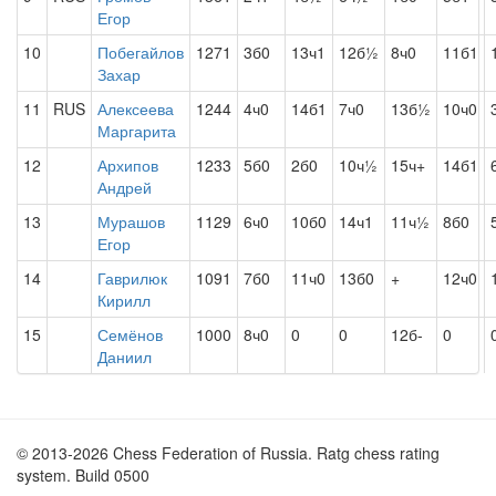
Егор
10
Побегайлов
1271
3б0
13ч1
12б½
8ч0
11б1
Захар
11
RUS
Алексеева
1244
4ч0
14б1
7ч0
13б½
10ч0
Маргарита
12
Архипов
1233
5б0
2б0
10ч½
15ч+
14б1
Андрей
13
Мурашов
1129
6ч0
10б0
14ч1
11ч½
8б0
Егор
14
Гаврилюк
1091
7б0
11ч0
13б0
+
12ч0
Кирилл
15
Семёнов
1000
8ч0
0
0
12б-
0
Даниил
© 2013-2026 Chess Federation of Russia. Ratg chess rating
system. Build 0500