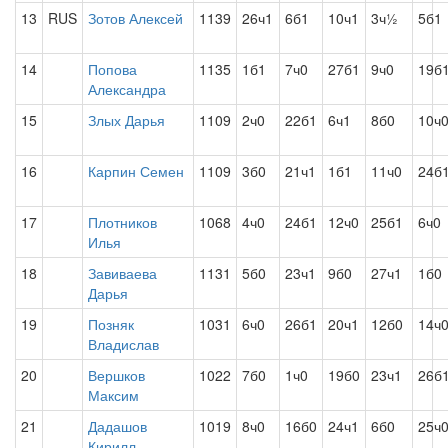
13
RUS
Зотов Алексей
1139
26ч1
6б1
10ч1
3ч½
5б1
14
Попова
1135
1б1
7ч0
27б1
9ч0
19б
Александра
15
Злых Дарья
1109
2ч0
22б1
6ч1
8б0
10ч
16
Карпин Семен
1109
3б0
21ч1
1б1
11ч0
24б
17
Плотников
1068
4ч0
24б1
12ч0
25б1
6ч0
Илья
18
Завиваева
1131
5б0
23ч1
9б0
27ч1
1б0
Дарья
19
Позняк
1031
6ч0
26б1
20ч1
12б0
14ч
Владислав
20
Вершков
1022
7б0
1ч0
19б0
23ч1
26б
Максим
21
Дадашов
1019
8ч0
16б0
24ч1
6б0
25ч
Кирилл