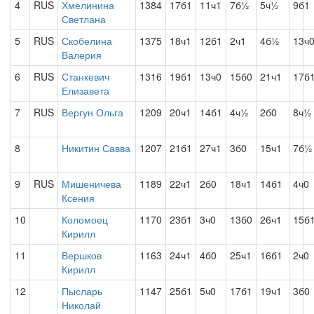
4
RUS
Хмелинина
1384
17б1
11ч1
7б½
5ч½
9б1
Светлана
5
RUS
Скобелина
1375
18ч1
12б1
2ч1
4б½
13ч
Валерия
6
RUS
Станкевич
1316
19б1
13ч0
15б0
21ч1
17б
Елизавета
7
RUS
Вергун Ольга
1209
20ч1
14б1
4ч½
2б0
8ч½
8
Никитин Савва
1207
21б1
27ч1
3б0
15ч1
7б½
9
RUS
Мишеничева
1189
22ч1
2б0
18ч1
14б1
4ч0
Ксения
10
Коломоец
1170
23б1
3ч0
13б0
26ч1
15б
Кирилл
11
Вершков
1163
24ч1
4б0
25ч1
16б1
2ч0
Кирилл
12
Пысларь
1147
25б1
5ч0
17б1
19ч1
3б0
Николай