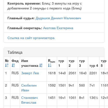
Контроль времени:
Блиц: 3 минуты на игру с
добавлением 2 секунды с первого хода (Блиц)
Главный судья:
Дадашов Даниил Маликович
Главный секретарь:
Акатова Екатерина
Ссылка на сайт организатора
Таблица
№
Фед
Имя
R
тур
тур
тур
тур
нач
участника
1
2
3
тур 4
5
1
RUS
Зиверт Лев
1618
14ч0
20б1
16ч0
22б1
18ч
2
RUS
Скобелин
1592
15б1
9ч1
5б0
7ч1
11б
Иван
3
RUS
Станкевич
1451
16ч1
10б1
8ч1
13б½
12ч
Вячеслав