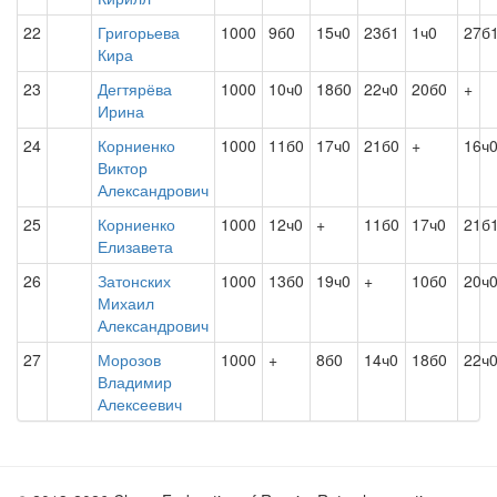
22
Григорьева
1000
9б0
15ч0
23б1
1ч0
27б
Кира
23
Дегтярёва
1000
10ч0
18б0
22ч0
20б0
+
Ирина
24
Корниенко
1000
11б0
17ч0
21б0
+
16ч
Виктор
Александрович
25
Корниенко
1000
12ч0
+
11б0
17ч0
21б
Елизавета
26
Затонских
1000
13б0
19ч0
+
10б0
20ч
Михаил
Александрович
27
Морозов
1000
+
8б0
14ч0
18б0
22ч
Владимир
Алексеевич