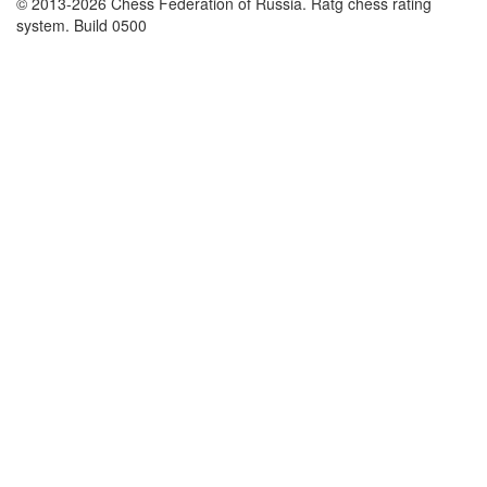
© 2013-2026 Chess Federation of Russia. Ratg chess rating
system. Build 0500