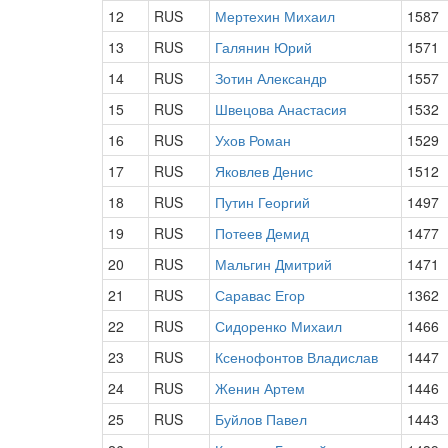
12
RUS
Мертехин Михаил
1587
13
RUS
Галянин Юрий
1571
14
RUS
Зотин Александр
1557
15
RUS
Швецова Анастасия
1532
16
RUS
Ухов Роман
1529
17
RUS
Яковлев Денис
1512
18
RUS
Путин Георгий
1497
19
RUS
Потеев Демид
1477
20
RUS
Мальгин Дмитрий
1471
21
RUS
Саравас Егор
1362
22
RUS
Сидоренко Михаил
1466
23
RUS
Ксенофонтов Владислав
1447
24
RUS
Женин Артем
1446
25
RUS
Буйлов Павел
1443