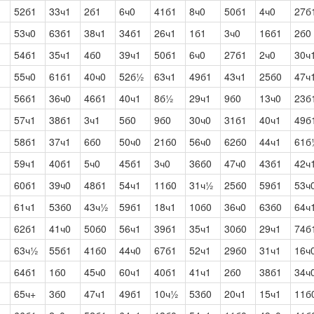
52б1
33ч1
2б1
6ч0
41б1
8ч0
50б1
4ч0
27б
53ч0
63б1
38ч1
34б1
26ч1
1б1
3ч0
16б1
2б0
54б1
35ч1
4б0
39ч1
50б1
6ч0
27б1
2ч0
30ч
55ч0
61б1
40ч0
52б½
63ч1
49б1
43ч1
25б0
47ч
56б1
36ч0
46б1
40ч1
8б½
29ч1
9б0
13ч0
23б
57ч1
38б1
3ч1
5б0
9б0
30ч0
31б1
40ч1
49б
58б1
37ч1
6б0
50ч0
21б0
56ч0
62б0
44ч1
61б
59ч1
40б1
5ч0
45б1
3ч0
36б0
47ч0
43б1
42ч
60б1
39ч0
48б1
54ч1
11б0
31ч½
25б0
59б1
53ч
61ч1
53б0
43ч½
59б1
18ч1
10б0
36ч0
63б0
64ч
62б1
41ч0
50б0
56ч1
39б1
35ч1
30б0
29ч1
74б
63ч½
55б1
41б0
44ч0
67б1
52ч1
29б0
31ч1
16ч
64б1
1б0
45ч0
60ч1
40б1
41ч1
2б0
38б1
34ч
65ч+
3б0
47ч1
49б1
10ч½
53б0
20ч1
15ч1
11б