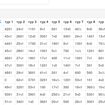
тур 1
тур 2
тур 3
тур 4
тур 5
тур 6
тур 7
тур 8
тур
42б1
24ч1
11б1
9ч1
6б1
13ч0
4б½
8ч0
36ч
43ч1
26б1
12ч0
30б1
7ч0
34б1
24ч1
14б1
13ч
44б1
25ч1
17б0
31ч1
19б1
9ч1
13б1
6ч0
7б½
45ч1
28б1
14ч1
10б1
5ч1
7б0
1ч½
12б1
8б1
46б1
27ч1
19б1
17ч1
4б0
11ч1
10б1
7ч1
6б1
47ч1
30б1
18ч1
12б1
1ч0
14б1
7ч1
3б1
5ч0
48б1
29ч1
36б1
41ч1
2б1
4ч1
6б0
5б0
3ч½
0
62ч1
37б1
32б1
16ч½
12б1
53ч1
1б1
4ч0
49ч1
32б1
53ч1
1б0
17ч1
3б0
16ч1
36б½
10ч
50б1
31ч1
39б1
4ч0
25б½
21ч1
5ч0
53б1
9б½
51ч1
34б1
1ч0
36б1
20ч1
5б0
26ч1
30б1
25ч