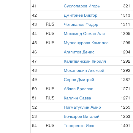
41
Суслопаров Игорь
1321
42
Дмитриев Виктор
1313
43
RUS
Четованов Федор
1311
44
RUS
Мохамед Осман Али
1305
45
RUS
Мулланурова Камилла
1299
46
Агапитов Денис
1294
47
Калитвянский Кирилл
1292
48
Механошин Алексей
1292
49
Серов Дмитрий
1287
50
RUS
Аблов Ярослав
1271
51
RUS
Каплин Савва
1271
52
Нигматуллин Амир
1255
53
Бочкарев Виталий
1253
54
RUS
Топоренко Иван
1401