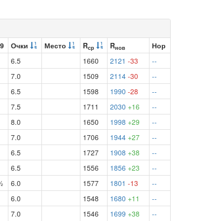
 9
Очки
Место
R
R
Нор
ср
нов
1
6.5
1660
2121
-33
--
1
7.0
1509
2114
-30
--
6.5
1598
1990
-28
--
7.5
1711
2030
+16
--
8.0
1650
1998
+29
--
7.0
1706
1944
+27
--
6.5
1727
1908
+38
--
6.5
1556
1856
+23
--
½
6.0
1577
1801
-13
--
6.0
1548
1680
+11
--
1
7.0
1546
1699
+38
--