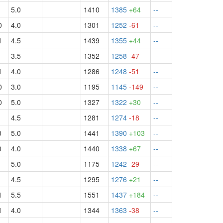
1
5.0
1410
1385
+64
--
0
4.0
1301
1252
-61
--
1
4.5
1439
1355
+44
--
1
3.5
1352
1258
-47
--
1
4.0
1286
1248
-51
--
0
3.0
1195
1145
-149
--
0
5.0
1327
1322
+30
--
1
4.5
1281
1274
-18
--
0
5.0
1441
1390
+103
--
0
4.0
1440
1338
+67
--
1
5.0
1175
1242
-29
--
1
4.5
1295
1276
+21
--
1
5.5
1551
1437
+184
--
1
4.0
1344
1363
-38
--