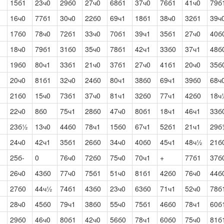
15б1
23ч0
29б0
27ч0
68б1
37ч0
76б1
41ч0
79б
16ч0
77б1
30ч0
22б0
69ч1
18б1
38ч0
32б1
39ч
17б0
78ч0
72б1
33ч0
70б1
39ч1
35б1
27ч0
40б
18ч0
79б1
31б0
35ч0
78б1
42ч1
33б0
37ч1
48б
19б0
80ч1
33б1
21ч0
37б1
27ч0
41б1
20ч0
35б
20ч0
81б1
32ч0
24б0
80ч1
38б0
69ч1
39б0
68ч
21б0
15ч0
73б1
37ч0
81ч1
32б0
77ч1
42б0
18ч
22ч0
8б0
75ч1
28б0
47ч0
80б1
18ч1
46ч1
33б
23б½
13ч0
44б0
78ч1
15б0
67ч1
52б1
21ч1
29б
24ч0
42ч1
35б1
26б0
34ч0
40б0
45ч1
48ч½
21б
25б-
0
76ч0
72б0
75ч0
70ч1
+
77б1
37б
26ч0
43б0
77ч0
75б1
51ч0
81б1
42б0
76ч0
44б
27б0
44ч½
74б1
43б0
23ч0
63б0
71ч1
52ч0
78б
28ч0
45б0
79ч1
38б0
55ч0
75б1
46б0
78ч1
60б
29б0
46ч0
80б1
42ч0
56б0
78ч1
60б0
75ч0
81б