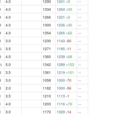
1
4.0
1290
1241
+5
--
0
4.0
1334
1264
+33
--
0
4.0
1266
1221
+2
--
0
4.0
1300
1236
+30
--
0
4.0
1354
1265
+62
--
0
3.0
1230
1143
-60
--
½
3.5
1271
1185
-11
--
0
4.0
1360
1239
+68
--
½
5.0
1342
1289
+153
--
0
3.5
1361
1219
+101
--
0
3.0
1058
1000
-70
--
0
2.0
1182
1000
-56
--
1
3.5
1210
1113
-1
--
1
4.0
1203
1116
+70
--
1
3.0
1170
1029
-14
--