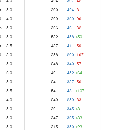
0
4.0
1424
1397
-42
--
0
5.0
1390
1424
-8
--
0
4.0
1309
1369
-90
--
½
5.0
1366
1461
-32
--
0
5.0
1532
1458
+50
--
0
3.5
1437
1411
-59
--
0
3.0
1358
1290
-107
--
1
5.0
1248
1340
-57
--
1
6.0
1401
1452
+64
--
1
5.0
1241
1337
-50
--
5.5
1541
1481
+107
--
1
4.0
1249
1259
-83
--
1
5.0
1301
1345
+8
--
1
5.0
1347
1365
+33
--
1
5.0
1315
1350
+23
--