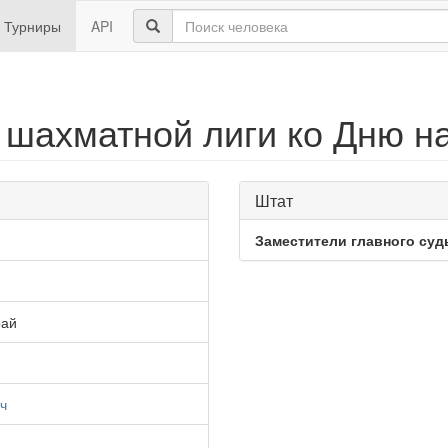
Турниры
API
шахматной лиги ко Дню на
Штат
Заместители главного суд
рай
ч