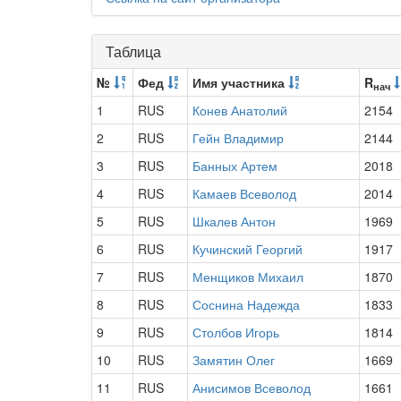
Таблица
№
Фед
Имя участника
R
нач
1
RUS
Конев Анатолий
2154
2
RUS
Гейн Владимир
2144
3
RUS
Банных Артем
2018
4
RUS
Камаев Всеволод
2014
5
RUS
Шкалев Антон
1969
6
RUS
Кучинский Георгий
1917
7
RUS
Менщиков Михаил
1870
8
RUS
Соснина Надежда
1833
9
RUS
Столбов Игорь
1814
10
RUS
Замятин Олег
1669
11
RUS
Анисимов Всеволод
1661