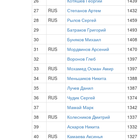
26
Котяшев Георгий
1439
27
RUS
Степанов Артем
1432
28
RUS
Рылов Сергей
1459
29
Батраков Григорий
1493
30
Буняков Михаил
1408
31
RUS
Мордвинов Арсений
1470
32
Воронов Глеб
1397
33
RUS
Мохамед Осман Амир
1397
34
RUS
Меньшиков Никита
1388
35
Лучев Данил
1387
36
RUS
Чудик Сергей
1374
37
Мамай Марк
1342
38
RUS
Колесников Дмитрий
1337
39
Аскаров Никита
1332
40
RUS
Камаева Аксинья
1327