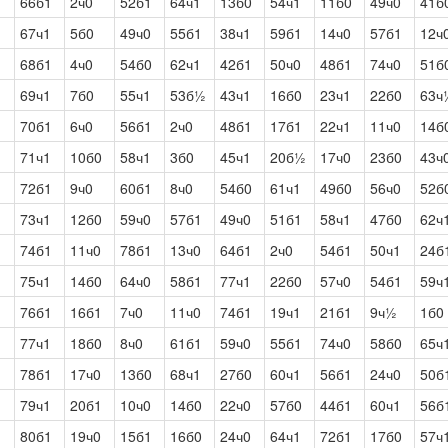
66б1
2ч0
52б1
64ч1
13б0
54ч1
11б0
49ч0
41б
67ч1
5б0
49ч0
55б1
38ч1
59б1
14ч0
57б1
12ч
68б1
4ч0
54б0
62ч1
42б1
50ч0
48б1
74ч0
51б
69ч1
7б0
55ч1
53б½
43ч1
16б0
23ч1
22б0
63ч
70б1
6ч0
56б1
2ч0
48б1
17б1
22ч1
11ч0
14б
71ч1
10б0
58ч1
3б0
45ч1
20б½
17ч0
23б0
43ч
72б1
9ч0
60б1
8ч0
54б0
61ч1
49б0
56ч0
52б
73ч1
12б0
59ч0
57б1
49ч0
51б1
58ч1
47б0
62ч
74б1
11ч0
78б1
13ч0
64б1
2ч0
54б1
50ч1
24б
75ч1
14б0
64ч0
58б1
77ч1
22б0
57ч0
54б1
59ч
76б1
16б1
7ч0
11ч0
74б1
19ч1
21б1
9ч½
1б0
77ч1
18б0
8ч0
61б1
59ч0
55б1
74ч0
58б0
65ч
78б1
17ч0
13б0
68ч1
27б0
60ч1
56б1
24ч0
50б
79ч1
20б1
10ч0
14б0
22ч0
57б0
44б1
60ч1
56б
80б1
19ч0
15б1
16б0
24ч0
64ч1
72б1
17б0
57ч