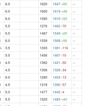
1
6.0
1620
1647
+60
--
6.0
1600
1619
+48
--
1
6.0
1590
1610
+53
--
1
5.5
1276
1462
-70
--
1
5.5
1487
1549
+20
--
1
6.0
1539
1568
+56
--
½
3.5
1333
1381
-116
--
1
5.0
1456
1467
-10
--
0
4.5
1362
1421
-50
--
1
4.5
1306
1328
-34
--
1
6.0
1290
1453
-13
--
0
4.5
1318
1390
-57
--
0
5.0
1477
1442
-4
--
0
5.5
1523
1483
+40
--