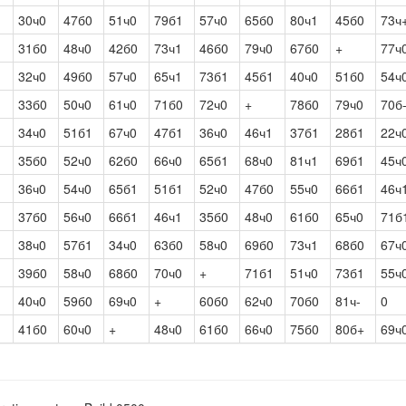
30ч0
47б0
51ч0
79б1
57ч0
65б0
80ч1
45б0
73ч
31б0
48ч0
42б0
73ч1
46б0
79ч0
67б0
+
77ч
32ч0
49б0
57ч0
65ч1
73б1
45б1
40ч0
51б0
54ч
33б0
50ч0
61ч0
71б0
72ч0
+
78б0
79ч0
70б
34ч0
51б1
67ч0
47б1
36ч0
46ч1
37б1
28б1
22ч
35б0
52ч0
62б0
66ч0
65б1
68ч0
81ч1
69б1
45ч
36ч0
54ч0
65б1
51б1
52ч0
47б0
55ч0
66б1
46ч
37б0
56ч0
66б1
46ч1
35б0
48ч0
61б0
65ч0
71б
38ч0
57б1
34ч0
63б0
58ч0
69б0
73ч1
68б0
67ч
39б0
58ч0
68б0
70ч0
+
71б1
51ч0
73б1
55ч
40ч0
59б0
69ч0
+
60б0
62ч0
70б0
81ч-
0
41б0
60ч0
+
48ч0
61б0
66ч0
75б0
80б+
69ч