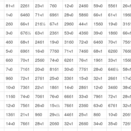
81ч1
22б1
23ч1
7б0
12ч0
24б0
59ч0
55б1
26ч
1ч0
64б0
71ч1
69б1
28ч0
58б0
66ч1
61ч1
19б
2б0
66ч1
21б½
67ч1
29б0
44ч1
15б0
19ч0
31б
3ч0
67б½
63ч1
23б1
53ч0
43б0
39ч0
18б0
66ч
4б0
68ч1
24б1
19ч0
31б0
72ч0
64б0
70ч1
75б
5ч0
69б1
16ч0
77б0
71ч1
74б0
68ч1
62б0
76б
6б0
70ч1
25б0
74ч0
62б1
76ч1
19б1
33ч1
15б
7ч0
71б1
20ч0
81б1
30ч0
77б1
28ч0
64б½
58ч
9б0
72ч1
27б1
25ч0
33б1
15ч0
32ч1
26б1
17ч
10ч0
73б1
22ч1
18б1
14ч0
28б1
12ч0
34б0
38ч
11б0
74ч0
70б1
76ч0
66б1
33ч0
79б1
72ч1
28ч
12ч0
75б1
26ч0
15ч½
76б1
23б0
63ч0
67б1
32ч
13б1
21ч1
9б0
29ч½
44б1
25ч1
8б0
10ч0
20б
14ч0
76б1
28ч1
20б0
32ч1
26б0
34ч0
35ч0
72б