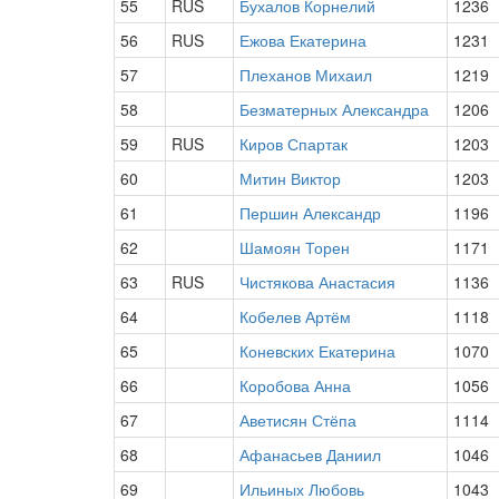
55
RUS
Бухалов Корнелий
1236
56
RUS
Ежова Екатерина
1231
57
Плеханов Михаил
1219
58
Безматерных Александра
1206
59
RUS
Киров Спартак
1203
60
Митин Виктор
1203
61
Першин Александр
1196
62
Шамоян Торен
1171
63
RUS
Чистякова Анастасия
1136
64
Кобелев Артём
1118
65
Коневских Екатерина
1070
66
Коробова Анна
1056
67
Аветисян Стёпа
1114
68
Афанасьев Даниил
1046
69
Ильиных Любовь
1043