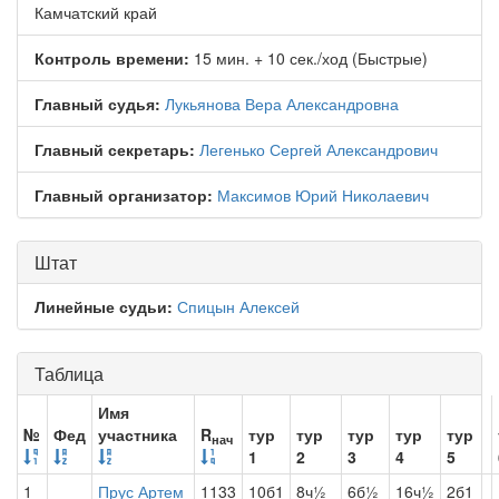
Камчатский край
Контроль времени:
15 мин. + 10 сек./ход (Быстрые)
Главный судья:
Лукьянова Вера Александровна
Главный секретарь:
Легенько Сергей Александрович
Главный организатор:
Максимов Юрий Николаевич
Штат
Линейные судьи:
Спицын Алексей
Таблица
Имя
№
Фед
участника
R
тур
тур
тур
тур
тур
нач
1
2
3
4
5
1
Прус Артем
1133
10б1
8ч½
6б½
16ч½
2б1