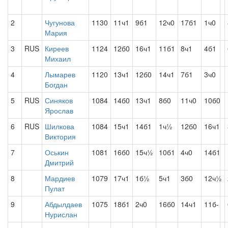
2
Чугунова
1130
11ч1
9б1
12ч0
17б1
1ч0
Мария
3
RUS
Киреев
1124
12б0
16ч1
11б1
8ч1
4б1
Михаил
4
Лымарев
1120
13ч1
12б0
14ч1
7б1
3ч0
Богдан
5
RUS
Синяков
1084
14б0
13ч1
8б0
11ч0
10б0
Ярослав
6
RUS
Шилкова
1084
15ч1
14б1
1ч½
12б0
16ч1
Виктория
7
Оськин
1081
16б0
15ч½
10б1
4ч0
14б1
Дмитрий
8
Мардиев
1079
17ч1
1б½
5ч1
3б0
12ч½
Пулат
9
Абдылдаев
1075
18б1
2ч0
16б0
14ч1
11б-
Нурислан