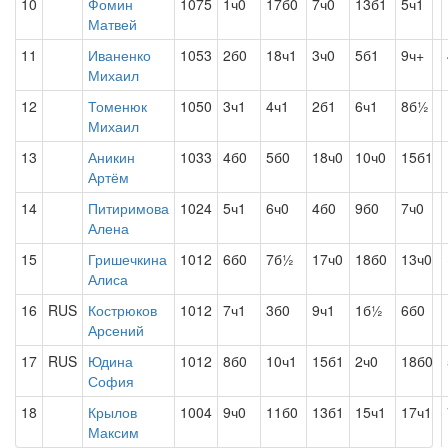
10
Фомин
1075
1ч0
17б0
7ч0
13б1
5ч1
Матвей
11
Иваненко
1053
2б0
18ч1
3ч0
5б1
9ч+
Михаил
12
Томенюк
1050
3ч1
4ч1
2б1
6ч1
8б½
Михаил
13
Аникин
1033
4б0
5б0
18ч0
10ч0
15б1
Артём
14
Питиримова
1024
5ч1
6ч0
4б0
9б0
7ч0
Алена
15
Гришечкина
1012
6б0
7б½
17ч0
18б0
13ч0
Алиса
16
RUS
Кострюков
1012
7ч1
3б0
9ч1
1б½
6б0
Арсений
17
RUS
Юдина
1012
8б0
10ч1
15б1
2ч0
18б0
София
18
Крылов
1004
9ч0
11б0
13б1
15ч1
17ч1
Максим