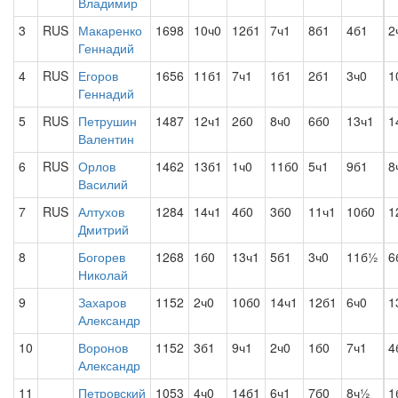
Владимир
3
RUS
Макаренко
1698
10ч0
12б1
7ч1
8б1
4б1
2
Геннадий
4
RUS
Егоров
1656
11б1
7ч1
1б1
2б1
3ч0
1
Геннадий
5
RUS
Петрушин
1487
12ч1
2б0
8ч0
6б0
13ч1
1
Валентин
6
RUS
Орлов
1462
13б1
1ч0
11б0
5ч1
9б1
8
Василий
7
RUS
Алтухов
1284
14ч1
4б0
3б0
11ч1
10б0
1
Дмитрий
8
Богорев
1268
1б0
13ч1
5б1
3ч0
11б½
6
Николай
9
Захаров
1152
2ч0
10б0
14ч1
12б1
6ч0
1
Александр
10
Воронов
1152
3б1
9ч1
2ч0
1б0
7ч1
4
Александр
11
Петровский
1053
4ч0
14б1
6ч1
7б0
8ч½
1