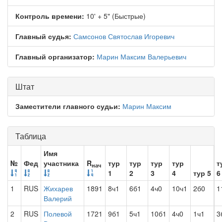
Контроль времени:
10' + 5" (Быстрые)
Главный судья:
Самсонов Святослав Игоревич
Главный организатор:
Марин Максим Валерьевич
Штат
Заместители главного судьи:
Марин Максим
Таблица
Имя
№
Фед
участника
R
тур
тур
тур
тур
т
нач
1
2
3
4
тур 5
6
1
RUS
Жихарев
1891
8ч1
6б1
4ч0
10ч1
2б0
1
Валерий
2
RUS
Полевой
1721
9б1
5ч1
10б1
4ч0
1ч1
3