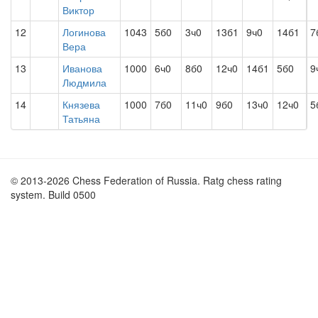
Виктор
12
Логинова
1043
5б0
3ч0
13б1
9ч0
14б1
7
Вера
13
Иванова
1000
6ч0
8б0
12ч0
14б1
5б0
9
Людмила
14
Князева
1000
7б0
11ч0
9б0
13ч0
12ч0
5
Татьяна
© 2013-2026 Chess Federation of Russia. Ratg chess rating
system. Build 0500