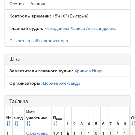
Осетия — Алания
Контроль времени:
15'+10" (Быстрые)
Главный судья:
Чемоданова Лариса Александровна
Ссылка на сайт организатора
Штат
Заместители главного судьи:
Хрипков Игорь
Организаторы:
Цораев Александр
Таблица
Имя
№
Фед
участника
R
О
нач
1
2
3
4
5
6
7
8
9
1
Санакоева
1311
♞
1
1
1
0
1
1
1
1
7