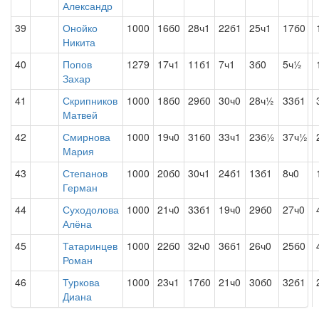
Александр
39
Онойко
1000
16б0
28ч1
22б1
25ч1
17б0
Никита
40
Попов
1279
17ч1
11б1
7ч1
3б0
5ч½
Захар
41
Скрипников
1000
18б0
29б0
30ч0
28ч½
33б1
Матвей
42
Смирнова
1000
19ч0
31б0
33ч1
23б½
37ч½
Мария
43
Степанов
1000
20б0
30ч1
24б1
13б1
8ч0
Герман
44
Суходолова
1000
21ч0
33б1
19ч0
29б0
27ч0
Алёна
45
Татаринцев
1000
22б0
32ч0
36б1
26ч0
25б0
Роман
46
Туркова
1000
23ч1
17б0
21ч0
30б0
32б1
Диана