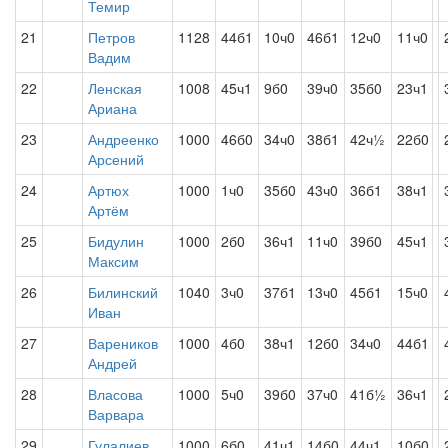
Темир
21
Петров
1128
44б1
10ч0
46б1
12ч0
11ч0
Вадим
22
Ленская
1008
45ч1
9б0
39ч0
35б0
23ч1
Ариана
23
Андреенко
1000
46б0
34ч0
38б1
42ч½
22б0
Арсений
24
Артюх
1000
1ч0
35б0
43ч0
36б1
38ч1
Артём
25
Бидулин
1000
2б0
36ч1
11ч0
39б0
45ч1
Максим
26
Билинский
1040
3ч0
37б1
13ч0
45б1
15ч0
Иван
27
Вареников
1000
4б0
38ч1
12б0
34ч0
44б1
Андрей
28
Власова
1000
5ч0
39б0
37ч0
41б½
36ч1
Варвара
29
Гулалиев
1000
6б0
41ч1
14б0
44ч1
10б0