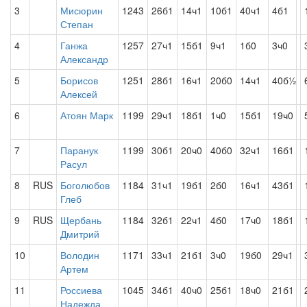
3
Мисюрин
1243
26б1
14ч1
10б1
40ч1
4б1
Степан
4
Ганжа
1257
27ч1
15б1
9ч1
1б0
3ч0
Александр
5
Борисов
1251
28б1
16ч1
20б0
14ч1
40б½
Алексей
6
Атоян Марк
1199
29ч1
18б1
1ч0
15б1
19ч0
7
Паранук
1199
30б1
20ч0
40б0
32ч1
16б1
Расул
8
RUS
Боголюбов
1184
31ч1
19б1
2б0
16ч1
43б1
Глеб
9
RUS
Щербань
1184
32б1
22ч1
4б0
17ч0
18б1
Дмитрий
10
Володин
1171
33ч1
21б1
3ч0
19б0
29ч1
Артем
11
Россиева
1045
34б1
40ч0
25б1
18ч0
21б1
Надежда