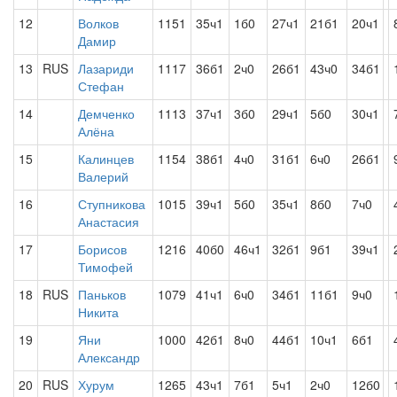
12
Волков
1151
35ч1
1б0
27ч1
21б1
20ч1
Дамир
13
RUS
Лазариди
1117
36б1
2ч0
26б1
43ч0
34б1
Стефан
14
Демченко
1113
37ч1
3б0
29ч1
5б0
30ч1
Алёна
15
Калинцев
1154
38б1
4ч0
31б1
6ч0
26б1
Валерий
16
Ступникова
1015
39ч1
5б0
35ч1
8б0
7ч0
Анастасия
17
Борисов
1216
40б0
46ч1
32б1
9б1
39ч1
Тимофей
18
RUS
Паньков
1079
41ч1
6ч0
34б1
11б1
9ч0
Никита
19
Яни
1000
42б1
8ч0
44б1
10ч1
6б1
Александр
20
RUS
Хурум
1265
43ч1
7б1
5ч1
2ч0
12б0