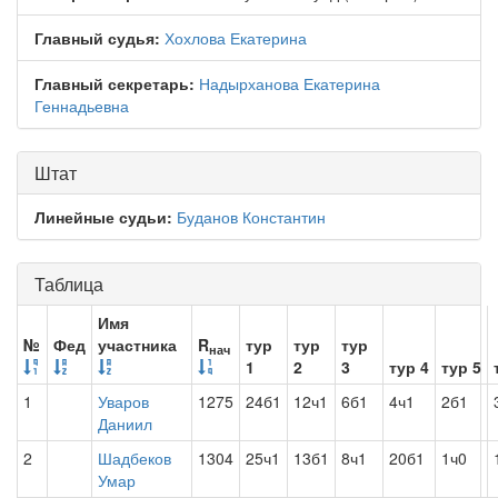
Главный судья:
Хохлова Екатерина
Главный секретарь:
Надырханова Екатерина
Геннадьевна
Штат
Линейные судьи:
Буданов Константин
Таблица
Имя
№
Фед
участника
R
тур
тур
тур
нач
1
2
3
тур 4
тур 5
1
Уваров
1275
24б1
12ч1
6б1
4ч1
2б1
Даниил
2
Шадбеков
1304
25ч1
13б1
8ч1
20б1
1ч0
Умар