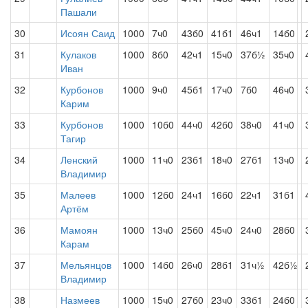
Пашали
30
Исоян Саид
1000
7ч0
43б0
41б1
46ч1
14б0
31
Кулаков
1000
8б0
42ч1
15ч0
37б½
35ч0
Иван
32
Курбонов
1000
9ч0
45б1
17ч0
7б0
46ч0
Карим
33
Курбонов
1000
10б0
44ч0
42б0
38ч0
41ч0
Тагир
34
Ленский
1000
11ч0
23б1
18ч0
27б1
13ч0
Владимир
35
Малеев
1000
12б0
24ч1
16б0
22ч1
31б1
Артём
36
Мамоян
1000
13ч0
25б0
45ч0
24ч0
28б0
Карам
37
Мельянцов
1000
14б0
26ч0
28б1
31ч½
42б½
Владимир
38
Назмеев
1000
15ч0
27б0
23ч0
33б1
24б0