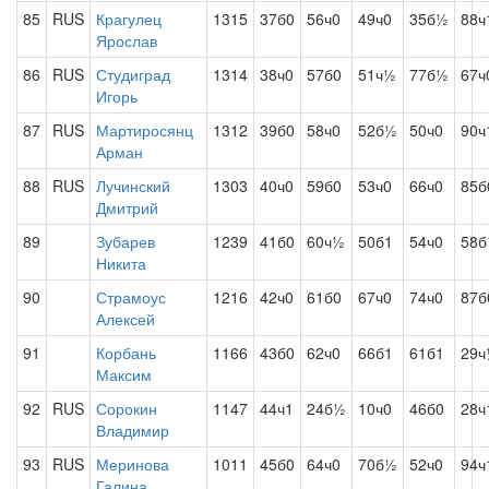
85
RUS
Крагулец
1315
37б0
56ч0
49ч0
35б½
88ч
Ярослав
86
RUS
Студиград
1314
38ч0
57б0
51ч½
77б½
67ч
Игорь
87
RUS
Мартиросянц
1312
39б0
58ч0
52б½
50ч0
90ч
Арман
88
RUS
Лучинский
1303
40ч0
59б0
53ч0
66ч0
85б
Дмитрий
89
Зубарев
1239
41б0
60ч½
50б1
54ч0
58
Никита
90
Страмоус
1216
42ч0
61б0
67ч0
74ч0
87б
Алексей
91
Корбань
1166
43б0
62ч0
66б1
61б1
29
Максим
92
RUS
Сорокин
1147
44ч1
24б½
10ч0
46б0
28ч
Владимир
93
RUS
Меринова
1011
45б0
64ч0
70б½
52ч0
94ч
Галина