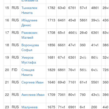
Елизавета
15
RUS
Тынкалюк
1782
63ч0
67б1
57ч1
48б1
26ч
Никита
16
RUS
Ибадлаев
1713
64б1
45ч0
58б1
39ч½
43
Денис
17
RUS
Раковских
1708
65ч1
46б½
26ч0
63б1
83ч
Матвей
18
RUS
Воронцова
1856
66б1
47ч1
3б0
41ч1
38б
Софья
19
RUS
Умеров
1681
67ч1
63б1
2ч½
8б½
32ч
Мустафа
20
FID
Слащев
1829
68б1
76ч1
5б½
6ч½
72б
Никита
21
RUS
Сергеев Иван
1640
69ч0
71б1
61ч1
55б1
3б0
22
RUS
Амплеев Иван
1709
70б1
80ч1
7б0
43ч½
39б
23
RUS
Малунеев
1675
71ч1
69б1
6ч1
2б0
4ч0