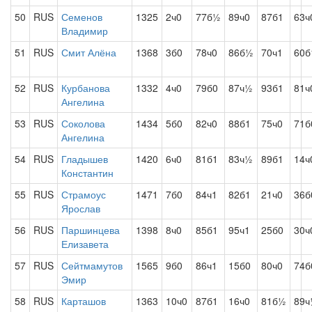
50
RUS
Семенов
1325
2ч0
77б½
89ч0
87б1
63ч
Владимир
51
RUS
Смит Алёна
1368
3б0
78ч0
86б½
70ч1
60б
52
RUS
Курбанова
1332
4ч0
79б0
87ч½
93б1
81ч
Ангелина
53
RUS
Соколова
1434
5б0
82ч0
88б1
75ч0
71б
Ангелина
54
RUS
Гладышев
1420
6ч0
81б1
83ч½
89б1
14ч
Константин
55
RUS
Страмоус
1471
7б0
84ч1
82б1
21ч0
36б
Ярослав
56
RUS
Паршинцева
1398
8ч0
85б1
95ч1
25б0
30ч
Елизавета
57
RUS
Сейтмамутов
1565
9б0
86ч1
15б0
80ч0
74б
Эмир
58
RUS
Карташов
1363
10ч0
87б1
16ч0
81б½
89