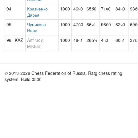
94
Кравченко
1000
46ч0
65б0
71ч0
84ч0
93б
Дарья
95
Чупикова
1000
47б0
66ч1
56б0
62ч0
69б
Нина
96
KAZ
Anfimov,
1000
48ч1
26б½
4ч0
60ч1
37б
Mikhail
© 2013-2026 Chess Federation of Russia. Ratg chess rating
system. Build 0500