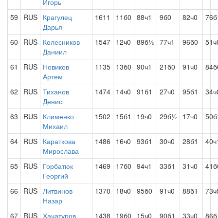
Игорь
59
RUS
Крагулец
1611
11б0
88ч1
9б0
82ч0
76б
Дарья
60
RUS
Колесников
1547
12ч0
89б½
77ч1
96б0
51ч
Даниил
61
RUS
Новиков
1135
13б0
90ч1
21б0
91ч0
84б
Артем
62
RUS
Тиханов
1474
14ч0
91б1
27ч0
95б1
34ч
Денис
63
RUS
Клименко
1502
15б1
19ч0
29б½
17ч0
50б
Михаил
64
RUS
Караткова
1486
16ч0
93б1
30ч0
28б1
40ч
Мирослава
65
RUS
Горбатюк
1469
17б0
94ч1
33б1
31ч0
41б
Георгий
66
RUS
Литвинов
1370
18ч0
95б0
91ч0
88б1
73ч
Назар
67
RUS
Хачатуров
1438
19б0
15ч0
90б1
33ч0
86б