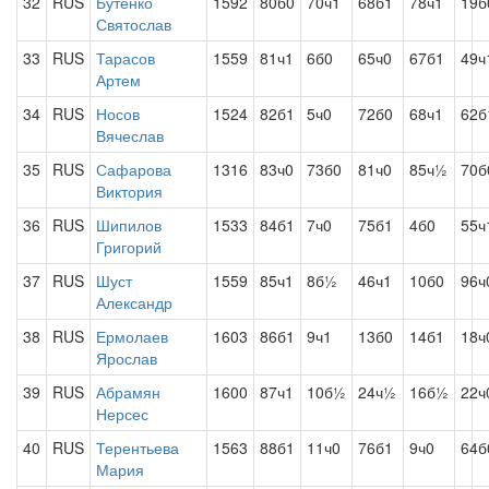
32
RUS
Бутенко
1592
80б0
70ч1
68б1
78ч1
19б
Святослав
33
RUS
Тарасов
1559
81ч1
6б0
65ч0
67б1
49ч
Артем
34
RUS
Носов
1524
82б1
5ч0
72б0
68ч1
62б
Вячеслав
35
RUS
Сафарова
1316
83ч0
73б0
81ч0
85ч½
70б
Виктория
36
RUS
Шипилов
1533
84б1
7ч0
75б1
4б0
55ч
Григорий
37
RUS
Шуст
1559
85ч1
8б½
46ч1
10б0
96ч
Александр
38
RUS
Ермолаев
1603
86б1
9ч1
13б0
14б1
18ч
Ярослав
39
RUS
Абрамян
1600
87ч1
10б½
24ч½
16б½
22ч
Нерсес
40
RUS
Терентьева
1563
88б1
11ч0
76б1
9ч0
64б
Мария