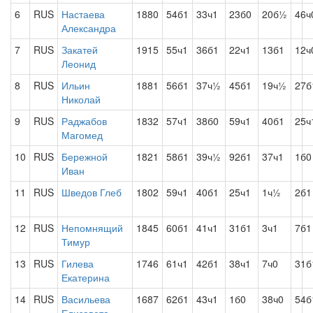
6
RUS
Настаева
1880
54б1
33ч1
23б0
20б½
46ч
Александра
7
RUS
Закатей
1915
55ч1
36б1
22ч1
13б1
12ч
Леонид
8
RUS
Ильин
1881
56б1
37ч½
45б1
19ч½
27б
Николай
9
RUS
Раджабов
1832
57ч1
38б0
59ч1
40б1
25ч
Магомед
10
RUS
Бережной
1821
58б1
39ч½
92б1
37ч1
1б0
Иван
11
RUS
Шведов Глеб
1802
59ч1
40б1
25ч1
1ч½
2б1
12
RUS
Непомнящий
1845
60б1
41ч1
31б1
3ч1
7б1
Тимур
13
RUS
Гилева
1746
61ч1
42б1
38ч1
7ч0
31б
Екатерина
14
RUS
Васильева
1687
62б1
43ч1
1б0
38ч0
54б