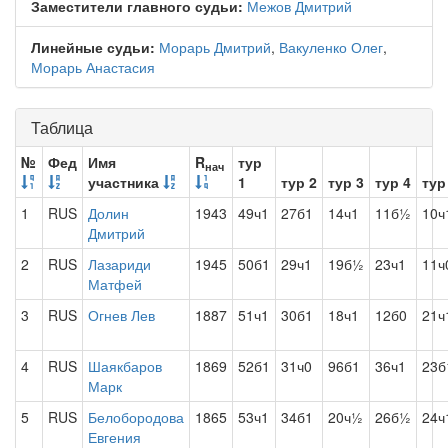
Заместители главного судьи:
Межов Дмитрий
Линейные судьи:
Морарь Дмитрий
,
Вакуленко Олег
,
Морарь Анастасия
Таблица
№
Фед
Имя
R
тур
нач
участника
1
тур 2
тур 3
тур 4
тур
1
RUS
Долин
1943
49ч1
27б1
14ч1
11б½
10ч
Дмитрий
2
RUS
Лазариди
1945
50б1
29ч1
19б½
23ч1
11ч
Матфей
3
RUS
Огнев Лев
1887
51ч1
30б1
18ч1
12б0
21ч
4
RUS
Шаякбаров
1869
52б1
31ч0
96б1
36ч1
23б
Марк
5
RUS
Белобородова
1865
53ч1
34б1
20ч½
26б½
24ч
Евгения