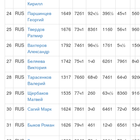
Кирилл
24
RUS
Паршинцев
1649
72б1
92ч½
39б½
45ч1
5б0
Георгий
25
RUS
Твердов
1676
73ч1
83б1
11б0
56ч1
9б0
Ратмир
26
RUS
Вахтеров
1792
74б1
96ч½
17б1
5ч½
15б
Александр
27
RUS
Беляева
1742
75ч1
1ч0
62б1
79б1
8ч0
Виктория
28
RUS
Тарасенков
1317
76б0
68ч0
74б1
64ч0
92б
Валерий
29
RUS
Щербаков
1535
77ч1
2б0
63ч½
83б0
91
Матвей
30
RUS
Сагий Марк
1624
78б1
3ч0
64б1
72ч0
56б
31
RUS
Быков Роман
1626
79ч1
4б1
12ч0
65б1
13ч