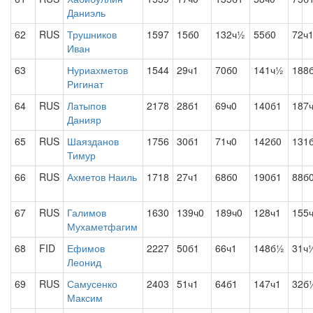
Даниэль
62
RUS
Трушников
1597
15б0
132ч½
55б0
72ч
Иван
63
Нуриахметов
1544
29ч1
70б0
141ч½
188
Ригинат
64
RUS
Латыпов
2178
28б1
69ч0
140б1
187
Данияр
65
RUS
Шаязданов
1756
30б1
71ч0
142б0
131
Тимур
66
RUS
Ахметов Наиль
1718
27ч1
68б0
190б1
88б
67
RUS
Галимов
1630
139ч0
189ч0
128ч1
155
Мухаметфагим
68
FID
Ефимов
2227
50б1
66ч1
148б½
31ч
Леонид
69
RUS
Самусенко
2403
51ч1
64б1
147ч1
32б
Максим