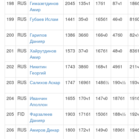
198
RUS
Гимазетдинов
2045
135ч1
17б1
87ч1
186
Амир
199
RUS
Губаев Ислам
1441
35ч0
165б1
46ч0
81б
200
RUS
Гарипов
1386
36б0
166ч0
47б0
82ч
Данияр
201
RUS
Хайрутдинов
1573
37ч0
167б1
48ч0
83б
Амир
202
RUS
Никитин
1743
38б0
168ч1
49б1
211
Георгий
203
RUS
Салихов Аскар
1747
169б1
148б½
190ч½
193
204
RUS
Иванчин
1655
170ч1
147ч0
187б1
191
Аполлон
205
FID
Фарзалеев
1903
171б1
150б1
188ч½
192
Данияр
206
RUS
Амиров Динар
1800
172ч1
149ч0
189б1
194