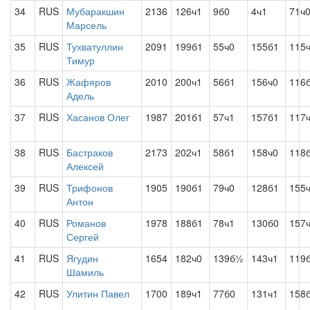
34
RUS
Мубаракшин
2136
126ч1
9б0
4ч1
71ч
Марсель
35
RUS
Тухватуллин
2091
199б1
55ч0
155б1
115
Тимур
36
RUS
Жафяров
2010
200ч1
56б1
156ч0
116
Адель
37
RUS
Хасанов Олег
1987
201б1
57ч1
157б1
117
38
RUS
Бастраков
2173
202ч1
58б1
158ч0
118
Алексей
39
RUS
Трифонов
1905
190б1
79ч0
128б1
155
Антон
40
RUS
Романов
1978
188б1
78ч1
130б0
157
Сергей
41
RUS
Ягудин
1654
182ч0
139б½
143ч1
119
Шамиль
42
RUS
Улитин Павел
1700
189ч1
77б0
131ч1
158