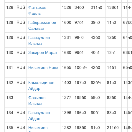
126
RUS
Фаттахов
1526
34б0
211ч0
138б1
114
Фаиль
128
RUS
Габдрахманов
1600
97б1
39ч0
11ч0
67б
Салават
129
RUS
Газизуллин
1331
98ч0
43б0
12б0
64ч
Ильназ
130
RUS
Закиров Марат
1680
99б1
40ч1
13ч1
63б
131
RUS
Низамиев Нияз
1655
100ч½
42б0
14б1
65ч
132
RUS
Камальдинов
1403
197ч0
62б½
81ч0
143
Айдар
133
Фазылов
1277
195б0
59ч0
82б0
144
Ильназ
134
RUS
Газизуллин
1396
196ч0
60б1
83ч0
145
Айдан
135
RUS
Низамиев
1282
198б0
61ч0
211б0
146