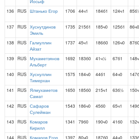
Йосыф
136
RUS
Штанько Егор
1706
44ч1
184б1
124ч1
85б
137
RUS
Хуснутдинов
1735
215б1
185ч0
125б1
86ч
Эмиль
138
RUS
Галиуллин
1737
45ч1
186б0
126ч0
87б
Айзат
139
RUS
Мухаметзянов
1692
183б0
41ч½
67б1
148
Альберт
140
RUS
Хуснуллин
1575
184ч0
44б1
64ч0
147
Тимерхан
141
RUS
Ялмухаметов
1650
185б0
215ч1
63б½
150
Самат
142
RUS
Сафаров
1543
186ч0
45б0
65ч1
149
Сулейман
143
RUS
Комаров
1341
79б0
190ч0
41б0
132
Кирилл
144
RUS
Комаров Егор
1397
80ч0
187б0
44ч0
133