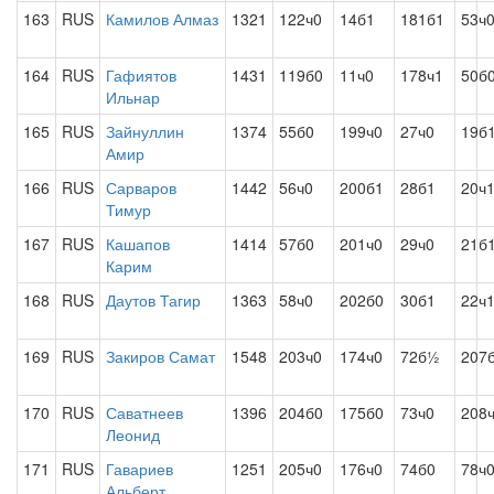
163
RUS
Камилов Алмаз
1321
122ч0
14б1
181б1
53ч
164
RUS
Гафиятов
1431
119б0
11ч0
178ч1
50б
Ильнар
165
RUS
Зайнуллин
1374
55б0
199ч0
27ч0
19б
Амир
166
RUS
Сарваров
1442
56ч0
200б1
28б1
20ч
Тимур
167
RUS
Кашапов
1414
57б0
201ч0
29ч0
21б
Карим
168
RUS
Даутов Тагир
1363
58ч0
202б0
30б1
22ч
169
RUS
Закиров Самат
1548
203ч0
174ч0
72б½
207
170
RUS
Саватнеев
1396
204б0
175б0
73ч0
208
Леонид
171
RUS
Гавариев
1251
205ч0
176ч0
74б0
78ч
Альберт