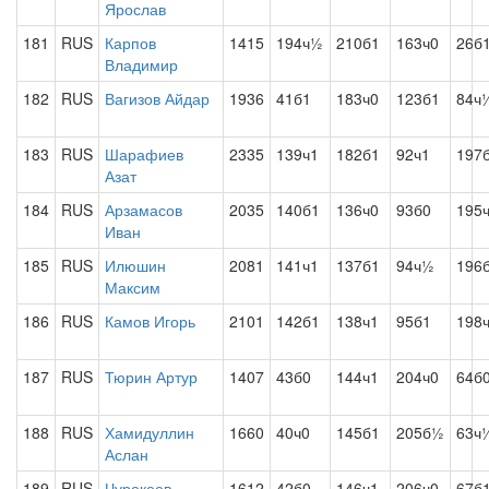
Ярослав
181
RUS
Карпов
1415
194ч½
210б1
163ч0
26б
Владимир
182
RUS
Вагизов Айдар
1936
41б1
183ч0
123б1
84ч
183
RUS
Шарафиев
2335
139ч1
182б1
92ч1
197
Азат
184
RUS
Арзамасов
2035
140б1
136ч0
93б0
195
Иван
185
RUS
Илюшин
2081
141ч1
137б1
94ч½
196
Максим
186
RUS
Камов Игорь
2101
142б1
138ч1
95б1
198
187
RUS
Тюрин Артур
1407
43б0
144ч1
204ч0
64б
188
RUS
Хамидуллин
1660
40ч0
145б1
205б½
63ч
Аслан
189
RUS
Чурекеев
1612
42б0
146ч1
206ч0
67б