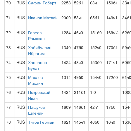
70
RUS
Сафин Роберт
2253
52б1
63ч1
150б1
33ч
71
RUS
Иванов Матвей
2000
53ч1
65б1
149ч1
34б
72
RUS
Гареев
1284
46ч0
151б0
169ч½
62б
Рамазан
73
RUS
Хабибуллин
1340
47б0
152ч0
170б1
59ч
Ибрагим
74
RUS
Ханнанов
1424
48ч0
153б0
171ч1
60б
Булат
75
RUS
Маслов
1314
49б0
154ч0
172б0
61ч
Михаил
76
RUS
Покровский
1424
211б1
1.0
100
Иван
77
RUS
Пашуков
1609
146б1
42ч1
17б0
154
Евгений
78
RUS
Титов Герман
1621
145ч1
40б0
16ч0
153