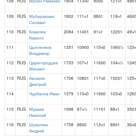
108
RUS
Мусин Рамазан
1804
113ч0
90б0
121ч1
48б
109
RUS
Мубаракшин
1802
111ч1
88б1
119ч1
46б
Салават
110
RUS
Ковалев
2084
114б1
91ч1
122б1
49ч
Кирилл
111
Цыпленков
1351
109б0
115ч0
106б½
123
Владимир
112
RUS
Царегородцев
1703
107ч1
116б0
104ч½
124
Михаил
113
RUS
Аксаков
1706
108б1
117ч0
102б1
125
Дмитрий
114
Чурбанов Иван
1379
110ч0
118б0
103ч0
126
115
RUS
Мукаев
1998
97ч½
111б1
88ч1
35б
Николай
116
RUS
Шуваткин
1758
98б0
112ч1
89б1
36ч
Андрей