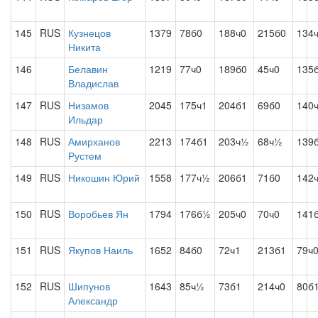
145
RUS
Кузнецов
1379
78б0
188ч0
215б0
134
Никита
146
Белавин
1219
77ч0
189б0
45ч0
135
Владислав
147
RUS
Низамов
2045
175ч1
204б1
69б0
140
Ильдар
148
RUS
Амирханов
2213
174б1
203ч½
68ч½
139
Рустем
149
RUS
Никошин Юрий
1558
177ч½
206б1
71б0
142
150
RUS
Воробьев Ян
1794
176б½
205ч0
70ч0
141
151
RUS
Якупов Наиль
1652
84б0
72ч1
213б1
79ч
152
RUS
Шипунов
1643
85ч½
73б1
214ч0
80б
Александр