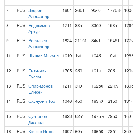
7
RUS
Зверев
1604
26б1
95ч0
177б½
100
Александр
8
RUS
Евдокимов
1711
83ч1
33б0
153ч1
176
Артур
9
RUS
Васильев
1824
211б1
34ч1
154б1
177
Александр
11
RUS
Шишов Михаил
1619
1ч1
164б1
19ч1
128
12
RUS
Биткинин
1765
2б0
161ч1
20б1
129
Руслан
13
RUS
Спиридонов
1211
3ч0
162б0
22ч½
130
Елисей
14
RUS
Схулухия Тео
1046
4б0
163ч0
21б0
131
15
RUS
Султанов
1823
62ч1
197б½
79б0
1ч0
Джалиль
16
RUS
Князев Игорь
1907
60ч1
196б0
78б1
3ч0