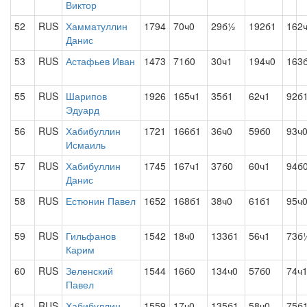
Виктор
52
RUS
Хамматуллин
1794
70ч0
29б½
192б1
162
Данис
53
RUS
Астафьев Иван
1473
71б0
30ч1
194ч0
163
55
RUS
Шарипов
1926
165ч1
35б1
62ч1
92б
Эдуард
56
RUS
Хабибуллин
1721
166б1
36ч0
59б0
93ч
Исмаиль
57
RUS
Хабибуллин
1745
167ч1
37б0
60ч1
94б
Данис
58
RUS
Естюнин Павел
1652
168б1
38ч0
61б1
95ч
59
RUS
Гильфанов
1542
18ч0
133б1
56ч1
73б
Карим
60
RUS
Зеленский
1544
16б0
134ч0
57б0
74ч
Павел
61
RUS
Хабибуллин
1559
17ч0
135б1
58ч0
75б