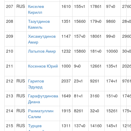
207
RUS
Киселев
1610
155ч1
178б1
97ч0
27б
Кирилл
208
Тазутдинов
1351
156б0
179ч0
98б0
28ч
Камиль
209
Хисамутдинов
1147
157ч0
180б1
99ч0
29б
Амир
210
Латыпов Амир
1232
158б0
181ч0
100б0
30ч
211
Косенков Юрий
1000
9ч0
126б1
135ч1
202
212
RUS
Гарипов
2037
23ч1
92б1
174ч1
97б
Эдуард
213
RUS
Гарафутдинова
1649
81ч1
31б0
151ч0
174
Диана
214
RUS
Рахматуллин
1915
82б1
32ч0
152б1
175
Салим
215
RUS
Турцев
1311
137ч0
141б0
145ч1
121