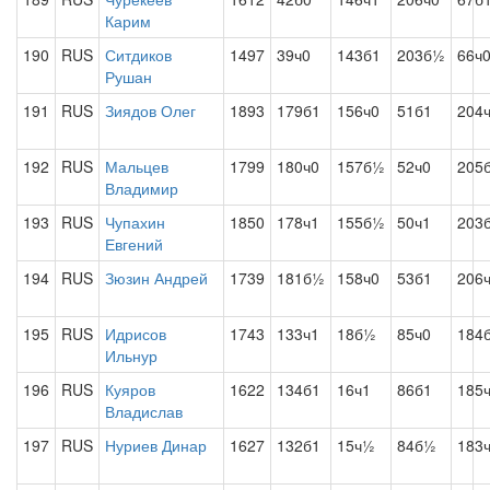
Карим
190
RUS
Ситдиков
1497
39ч0
143б1
203б½
66ч
Рушан
191
RUS
Зиядов Олег
1893
179б1
156ч0
51б1
204
192
RUS
Мальцев
1799
180ч0
157б½
52ч0
205
Владимир
193
RUS
Чупахин
1850
178ч1
155б½
50ч1
203
Евгений
194
RUS
Зюзин Андрей
1739
181б½
158ч0
53б1
206
195
RUS
Идрисов
1743
133ч1
18б½
85ч0
184
Ильнур
196
RUS
Куяров
1622
134б1
16ч1
86б1
185
Владислав
197
RUS
Нуриев Динар
1627
132б1
15ч½
84б½
183