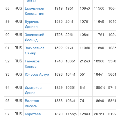
Талгат
88
RUS
Емельянов
1919
19б1
109ч0
115б0
106
Константин
89
RUS
Бурячок
1585
20ч1
107б1
116ч0
104
Даниил
90
RUS
Злачевский
1726
22б1
108ч1
117б1
102
Леонид
91
RUS
Закирзянов
1522
21ч1
110б0
118ч0
103
Самир
92
RUS
Рыжаков
1748
106б1
212ч0
183б0
55ч
Кирилл
93
RUS
Юнусов Артур
1898
104ч1
5б1
184ч1
56б
94
RUS
Дмитриев
1829
102б1
6ч1
185б½
57ч
Денис
95
RUS
Валитов
1833
103ч1
7б1
186ч0
58б
Ансель
97
RUS
Коротаев
1370
115б½
128ч0
207б1
212