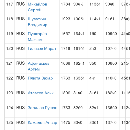
117
RUS
Михайлов
1784
99ч½
113б1
90ч0
37б
Сергей
118
RUS
Шуваткин
1923
100б1
114ч1
91б1
38ч
Владимир
119
RUS
Пушкарёв
1657
164ч1
1б0
109б0
41ч
Максим
120
RUS
Гилязов Марат
1718
161б1
2ч0
107ч0
44б
121
RUS
Афанасьев
1668
162ч1
3б0
108б0
215
Артём
122
RUS
Плюта Захар
1763
163б1
4ч1
110ч0
45б
123
RUS
Атласов Алик
1806
31ч0
81б1
182ч0
111
124
RUS
Залялов Рушан
1733
32б0
82ч1
136б0
112
125
RUS
Камалов Анвар
1475
33ч0
83б1
137ч0
113