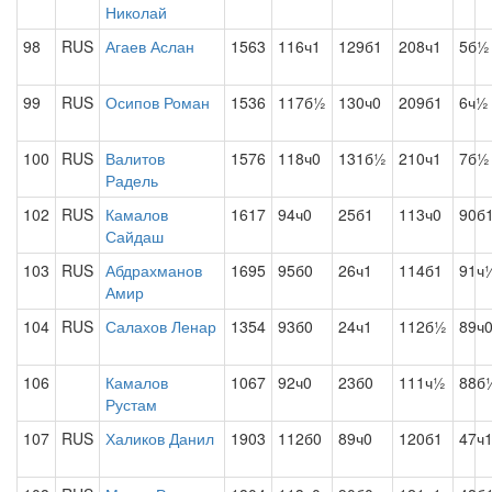
Николай
98
RUS
Агаев Аслан
1563
116ч1
129б1
208ч1
5б½
99
RUS
Осипов Роман
1536
117б½
130ч0
209б1
6ч½
100
RUS
Валитов
1576
118ч0
131б½
210ч1
7б½
Радель
102
RUS
Камалов
1617
94ч0
25б1
113ч0
90б
Сайдаш
103
RUS
Абдрахманов
1695
95б0
26ч1
114б1
91ч
Амир
104
RUS
Салахов Ленар
1354
93б0
24ч1
112б½
89ч
106
Камалов
1067
92ч0
23б0
111ч½
88б
Рустам
107
RUS
Халиков Данил
1903
112б0
89ч0
120б1
47ч