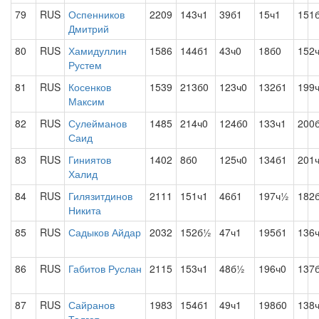
79
RUS
Оспенников
2209
143ч1
39б1
15ч1
151
Дмитрий
80
RUS
Хамидуллин
1586
144б1
43ч0
18б0
152
Рустем
81
RUS
Косенков
1539
213б0
123ч0
132б1
199
Максим
82
RUS
Сулейманов
1485
214ч0
124б0
133ч1
200
Саид
83
RUS
Гиниятов
1402
8б0
125ч0
134б1
201
Халид
84
RUS
Гилязитдинов
2111
151ч1
46б1
197ч½
182
Никита
85
RUS
Садыков Айдар
2032
152б½
47ч1
195б1
136
86
RUS
Габитов Руслан
2115
153ч1
48б½
196ч0
137
87
RUS
Сайранов
1983
154б1
49ч1
198б0
138