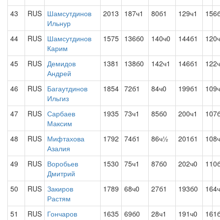
43
RUS
Шамсутдинов
2013
187ч1
80б1
129ч1
156
Ильнур
44
RUS
Шамсутдинов
1575
136б0
140ч0
144б1
120
Карим
45
RUS
Демидов
1381
138б0
142ч1
146б1
122
Андрей
46
RUS
Багаутдинов
1854
72б1
84ч0
199б1
109
Ильгиз
47
RUS
Сарбаев
1935
73ч1
85б0
200ч1
107
Максим
48
RUS
Мифтахова
1792
74б1
86ч½
201б1
108
Азалия
49
RUS
Воробьев
1530
75ч1
87б0
202ч0
110
Дмитрий
50
RUS
Закиров
1789
68ч0
27б1
193б0
164
Растям
51
RUS
Гончаров
1635
69б0
28ч1
191ч0
161