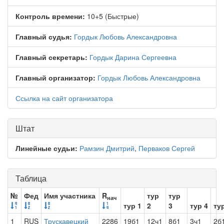
Контроль времени:
10+5 (Быстрые)
Главный судья:
Гордык Любовь Александровна
Главный секретарь:
Гордык Дарина Сергеевна
Главный организатор:
Гордык Любовь Александровна
Ссылка на сайт организатора
Штат
Линейные судьи:
Рамзин Дмитрий
,
Перваков Сергей
Таблица
№
Фед
Имя участника
R
тур
тур
нач
тур 1
2
3
тур 4
ту
1
RUS
Трускавецкий
2286
19б1
12ч1
8б1
3ч1
2б