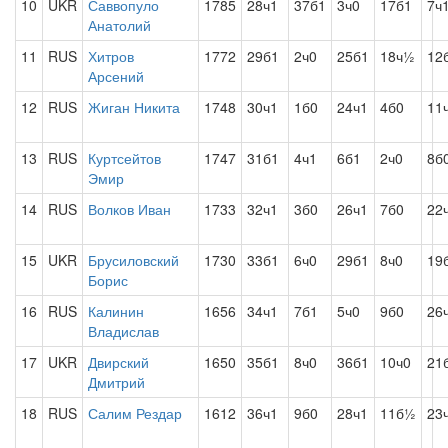
10
UKR
Саввопуло
1785
28ч1
37б1
3ч0
17б1
7ч
Анатолий
11
RUS
Хитров
1772
29б1
2ч0
25б1
18ч½
12
Арсений
12
RUS
Жиган Никита
1748
30ч1
1б0
24ч1
4б0
11
13
RUS
Куртсейтов
1747
31б1
4ч1
6б1
2ч0
8б
Эмир
14
RUS
Волков Иван
1733
32ч1
3б0
26ч1
7б0
22
15
UKR
Брусиловский
1730
33б1
6ч0
29б1
8ч0
19
Борис
16
RUS
Калинин
1656
34ч1
7б1
5ч0
9б0
26
Владислав
17
UKR
Двирский
1650
35б1
8ч0
36б1
10ч0
21
Дмитрий
18
RUS
Салим Рездар
1612
36ч1
9б0
28ч1
11б½
23