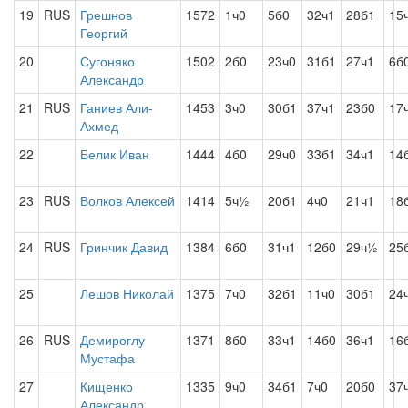
19
RUS
Грешнов
1572
1ч0
5б0
32ч1
28б1
15
Георгий
20
Сугоняко
1502
2б0
23ч0
31б1
27ч1
6б
Александр
21
RUS
Ганиев Али-
1453
3ч0
30б1
37ч1
23б0
17
Ахмед
22
Белик Иван
1444
4б0
29ч0
33б1
34ч1
14
23
RUS
Волков Алексей
1414
5ч½
20б1
4ч0
21ч1
18
24
RUS
Гринчик Давид
1384
6б0
31ч1
12б0
29ч½
25
25
Лешов Николай
1375
7ч0
32б1
11ч0
30б1
24
26
RUS
Демироглу
1371
8б0
33ч1
14б0
36ч1
16
Мустафа
27
Кищенко
1335
9ч0
34б1
7ч0
20б0
37
Александр