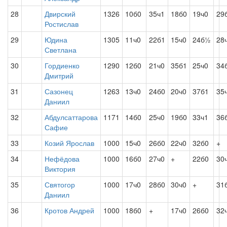
28
Двирский
1326
10б0
35ч1
18б0
19ч0
29
Ростислав
29
Юдина
1305
11ч0
22б1
15ч0
24б½
28
Светлана
30
Гордиенко
1290
12б0
21ч0
35б1
25ч0
34
Дмитрий
31
Сазонец
1263
13ч0
24б0
20ч0
37б1
35
Даниил
32
Абдулсаттарова
1171
14б0
25ч0
19б0
33ч1
36
Сафие
33
Козий Ярослав
1000
15ч0
26б0
22ч0
32б0
+
34
Нефёдова
1000
16б0
27ч0
+
22б0
30
Виктория
35
Святогор
1000
17ч0
28б0
30ч0
+
31
Даниил
36
Кротов Андрей
1000
18б0
+
17ч0
26б0
32