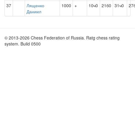
37
Лященко
1000
+
10ч0
21б0
31ч0
27
Даниил
© 2013-2026 Chess Federation of Russia. Ratg chess rating
system. Build 0500