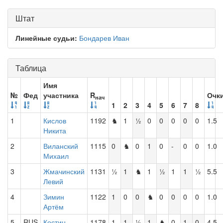
Штат
Линейные судьи:
Бондарев Иван
Таблица
Имя
№
Фед
участника
R
Очк
нач
1
2
3
4
5
6
7
8
1
Кислов
1192
♞
1
½
0
0
0
0
0
1.5
Никита
2
Виланский
1115
0
♞
0
1
0
-
0
0
1.0
Михаил
3
Жмачинский
1131
½
1
♞
1
½
1
1
½
5.5
Левий
4
Зимин
1122
1
0
0
♞
0
0
0
0
1.0
Артём
5
RUS
Костин
1178
1
1
½
1
♞
0
1
0
4.5