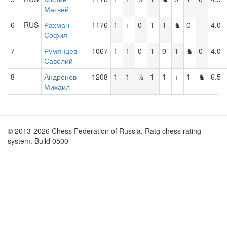
Матвей
6
RUS
Рахман
1176
1
+
0
1
1
♞
0
-
4.0
София
7
Румянцев
1067
1
1
0
1
0
1
♞
0
4.0
Савелий
8
Андронов
1208
1
1
½
1
1
+
1
♞
6.5
Михаил
© 2013-2026 Chess Federation of Russia. Ratg chess rating
system. Build 0500