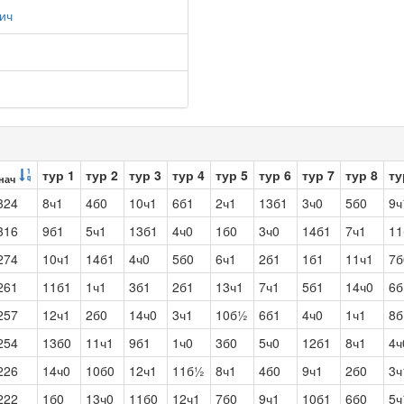
ич
тур 1
тур 2
тур 3
тур 4
тур 5
тур 6
тур 7
тур 8
ту
нач
324
8ч1
4б0
10ч1
6б1
2ч1
13б1
3ч0
5б0
9
316
9б1
5ч1
13б1
4ч0
1б0
3ч0
14б1
7ч1
11
274
10ч1
14б1
4ч0
5б0
6ч1
2б1
1б1
11ч1
7б
261
11б1
1ч1
3б1
2б1
13ч1
7ч1
5б1
14ч0
6б
257
12ч1
2б0
14ч0
3ч1
10б½
6б1
4ч0
1ч1
8
254
13б0
11ч1
9б1
1ч0
3б0
5ч0
12б1
8ч1
4ч
226
14ч0
10б0
12ч1
11б½
8ч1
4б0
9ч1
2б0
3ч
222
1б0
13ч0
11б0
12ч1
7б0
9ч1
10б1
6б0
5