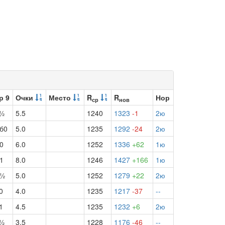
р 9
Очки
Место
R
R
Нор
ср
нов
ч½
5.5
1240
1323
-1
2ю
б0
5.0
1235
1292
-24
2ю
0
6.0
1252
1336
+62
1ю
1
8.0
1246
1427
+166
1ю
б½
5.0
1252
1279
+22
2ю
0
4.0
1235
1217
-37
--
1
4.5
1235
1232
+6
2ю
ч½
3.5
1228
1176
-46
--