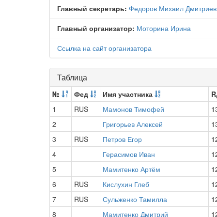
Главный секретарь:
Федоров Михаил Дмитриев
Главный организатор:
Моторина Ирина
Ссылка на сайт организатора
Таблица
№
Фед
Имя участника
R
1
RUS
Мамонов Тимофей
1
2
Григорьев Алексей
1
3
RUS
Петров Егор
1
4
Герасимов Иван
1
5
Мамитенко Артём
1
6
RUS
Кислухин Глеб
1
7
RUS
Сульженко Тамилла
1
8
Мамитенко Дмитрий
1