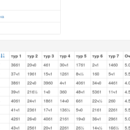
на
тур 1
тур 2
тур 3
тур 4
тур 5
тур 6
тур 7
О
7
36б1
20ч0
4б1
30ч1
17б1
2ч1
14б0
5.
9
37ч1
19б1
15ч1
12б1
8ч½
1б0
5ч1
5.
3
38б1
22ч0
39б0
4ч1
40б1
34ч0
44б1
4.
8
39ч1
21б½
1ч0
3б0
48ч1
53б1
11ч1
4.
4
40б1
24ч1
18б1
14ч0
6б1
22ч½
2б0
4.
1
41ч1
23б1
17ч1
13б½
5ч0
21б1
22б1
5.
8
42б1
26ч0
40б1
21б1
19ч0
36ч1
29б1
5.
8
43ч1
25б1
20ч1
22б1
2б½
14ч½
16б½
5.