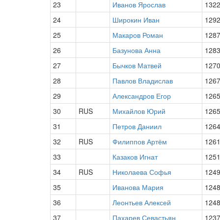
23
Иванов Ярослав
132
24
Широкин Иван
129
25
Макаров Роман
128
26
Базунова Анна
128
27
Бычков Матвей
127
28
Павлов Владислав
126
29
Александров Егор
126
30
RUS
Михайлов Юрий
126
31
Петров Даниил
126
32
RUS
Филиппов Артём
126
33
Казаков Игнат
125
34
RUS
Николаева Софья
124
35
Иванова Мария
124
36
Леонтьев Алексей
124
37
Пахарев Севастьян
123