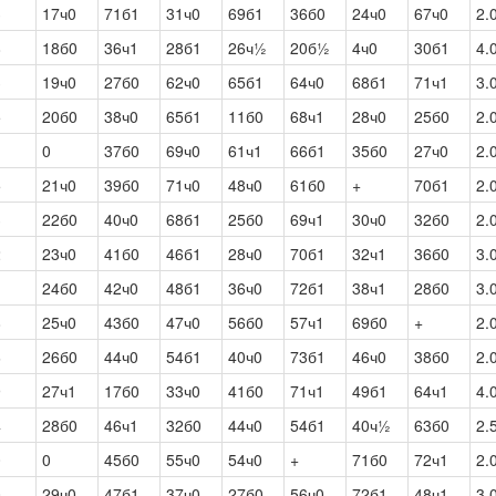
3
17ч0
71б1
31ч0
69б1
36б0
24ч0
67ч0
2.
8
18б0
36ч1
28б1
26ч½
20б½
4ч0
30б1
4.
3
19ч0
27б0
62ч0
65б1
64ч0
68б1
71ч1
3.
5
20б0
38ч0
65б1
11б0
68ч1
28ч0
25б0
2.
1
0
37б0
69ч0
61ч1
66б1
35б0
27ч0
2.
5
21ч0
39б0
71ч0
48ч0
61б0
+
70б1
2.
3
22б0
40ч0
68б1
25б0
69ч1
30ч0
32б0
2.
2
23ч0
41б0
46б1
28ч0
70б1
32ч1
36б0
3.
1
24б0
42ч0
48б1
36ч0
72б1
38ч1
28б0
3.
8
25ч0
43б0
47ч0
56б0
57ч1
69б0
+
2.
6
26б0
44ч0
54б1
40ч0
73б1
46ч0
38б0
2.
9
27ч1
17б0
33ч0
41б0
71ч1
49б1
64ч1
4.
4
28б0
46ч1
32б0
44ч0
54б1
40ч½
63б0
2.
0
0
45б0
55ч0
54ч0
+
71б0
72ч1
2.
0
29ч0
47б1
37ч0
27б0
56ч0
72б1
48ч1
3.