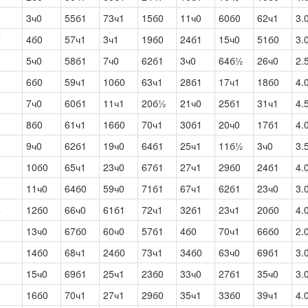
6
3ч0
55б1
73ч1
15б0
11ч0
60б0
62ч1
3.
7
4б0
57ч1
3ч1
19б0
24б1
15ч0
51б0
3.
2
5ч0
58б1
7ч0
62б1
3ч0
64б½
26ч0
2.
8
6б0
59ч1
10б0
63ч1
28б1
17ч1
18б0
4.
8
7ч0
60б1
11ч1
20б½
21ч0
25б1
31ч1
4.
6
8б0
61ч1
16б0
70ч1
30б1
20ч0
17б1
4.
5
9ч0
62б1
19ч0
64б1
25ч1
11б½
3ч0
3.
8
10б0
65ч1
23ч0
67б1
27ч1
29б0
24б1
4.
0
11ч0
64б0
59ч0
71б1
67ч1
62б1
23ч0
3.
4
12б0
66ч0
61б1
72ч1
32б1
23ч1
20б0
4.
9
13ч0
67б0
60ч0
57б1
4б0
70ч1
66б0
2.
5
14б0
68ч1
24б0
73ч1
34б0
63ч0
69б1
3.
6
15ч0
69б1
25ч1
23б0
33ч0
27б1
35ч0
3.
9
16б0
70ч1
27ч1
29б0
35ч1
33б0
39ч1
4.