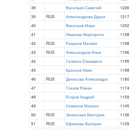
38
Васильев Савелий
122
39
RUS
Александрова Дарья
121
40
Васильев Марк
120
41
Иванова Маргарита
119
42
RUS
Разумов Матвей
119
43
RUS
Александров Илья
119
44
Галкина Елизавета
119
45
Краснов Иван
118
46
RUS
Денисова Александра
118
47
Глазов Роман
117
48
Егоров Андрей
115
49
Семенов Михаил
114
50
RUS
Зелинская Виктория
113
51
RUS
Ефимова Валерия
112