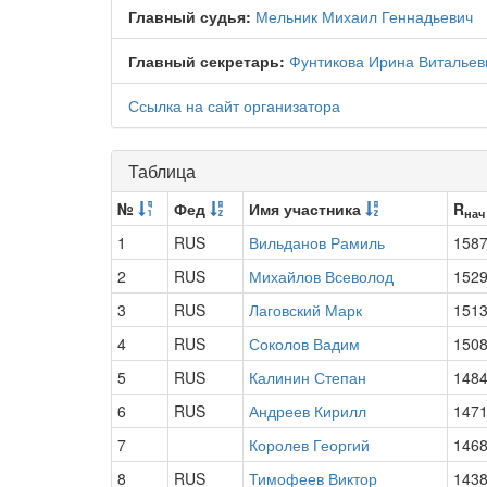
Главный судья:
Мельник Михаил Геннадьевич
Главный секретарь:
Фунтикова Ирина Витальев
Ссылка на сайт организатора
Таблица
№
Фед
Имя участника
R
нач
1
RUS
Вильданов Рамиль
158
2
RUS
Михайлов Всеволод
152
3
RUS
Лаговский Марк
151
4
RUS
Соколов Вадим
150
5
RUS
Калинин Степан
148
6
RUS
Андреев Кирилл
147
7
Королев Георгий
146
8
RUS
Тимофеев Виктор
143