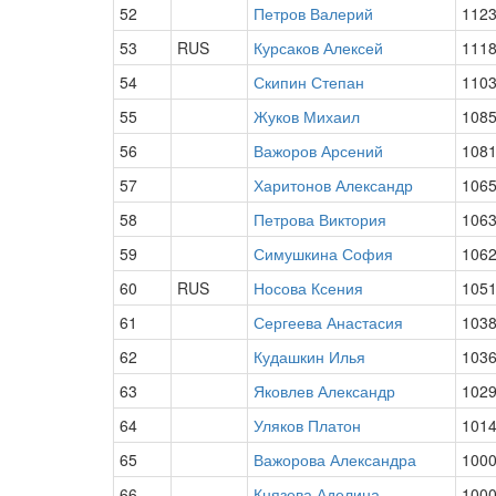
52
Петров Валерий
112
53
RUS
Курсаков Алексей
111
54
Скипин Степан
110
55
Жуков Михаил
108
56
Важоров Арсений
108
57
Харитонов Александр
106
58
Петрова Виктория
106
59
Симушкина София
106
60
RUS
Носова Ксения
105
61
Сергеева Анастасия
103
62
Кудашкин Илья
103
63
Яковлев Александр
102
64
Уляков Платон
101
65
Важорова Александра
100
66
Князева Аделина
100