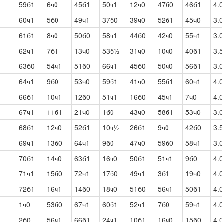
2
59б1
6ч0
45б1
50ч1
12ч0
47б0
46б1
4.
2
60ч1
5б0
49ч1
37б0
39ч0
52б1
45ч0
3.
7
61б1
8ч0
50б0
58ч1
44б0
42ч0
55ч1
3.
3
62ч1
7б1
13ч0
53б½
31ч0
10ч0
40б1
3.
0
63б0
54ч1
51б0
66ч1
45б0
50ч0
56б1
3.
7
64ч1
9б0
53ч0
59б1
41ч0
55б1
60ч1
4.
5
66б1
10ч1
12б0
51ч1
16б0
45ч1
7ч0
4.
5
67ч1
11б1
21ч0
1б0
43ч0
58б1
53ч0
3.
4
68б1
12ч0
52б1
10ч½
26б1
9ч0
42б0
3.
1
69ч1
13б0
64ч1
9б0
47ч0
59б0
58ч1
3.
1
70б1
14ч0
63б1
16ч0
50б1
51ч1
9б0
4.
9
71ч1
15б0
72ч1
17б0
49ч1
3б1
19ч0
4.
8
72б1
16ч1
14б0
18ч0
51б0
56ч1
50б1
4.
8
1ч0
53б0
67ч1
60б1
52ч1
7б0
59ч1
4.
7
2б0
56ч1
66б1
24ч1
10б1
16ч0
15б0
4.