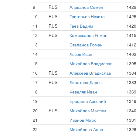
9
RUS
Аливанов Семён
142
10
RUS
Григорьев Никита
142
11
RUS
Гаев Вадим
142
12
RUS
Комиссаров Роман
141
13
Степанов Роман
141
14
Львов Иван
140
15
Михайлов Владислав
139
16
RUS
Алексеев Владислав
138
17
RUS
Липатова Дарья
138
18
Чевеляк Иван
136
19
Ерофеев Арсений
134
20
RUS
Михайлов Максим
134
21
Иванов Марк
133
22
Михайлова Анна
132