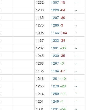
0
1232
1307
-15
--
0
1206
1228
-64
--
0
1165
1207
-80
--
5
1275
1280
-3
--
0
1095
1166
-104
--
0
1137
1233
-34
--
0
1287
1301
+36
--
0
1245
1230
-35
--
5
1268
1267
+3
--
0
1165
1194
-67
--
0
1216
1261
+10
--
0
1255
1278
+29
--
0
1214
1259
+11
--
0
1201
1249
+1
--
0
1301
1291
+54
--