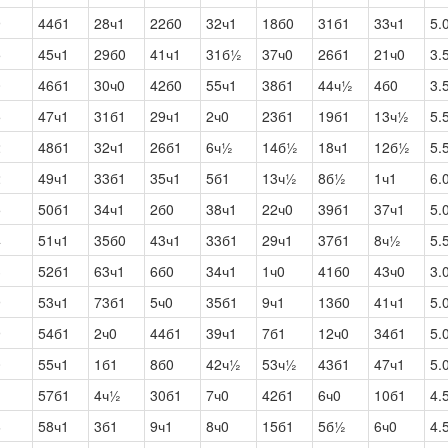
9
44б1
28ч1
22б0
32ч1
18б0
31б1
33ч1
5.
5
45ч1
29б0
41ч1
31б½
37ч0
26б1
21ч0
3.
0
46б1
30ч0
42б0
55ч1
38б1
44ч½
4б0
3.
5
47ч1
31б1
29ч1
2ч0
23б1
19б1
13ч½
5.
2
48б1
32ч1
26б1
6ч½
14б½
18ч1
12б½
5.
2
49ч1
33б1
35ч1
5б1
13ч½
8б½
1ч1
6.
5
50б1
34ч1
2б0
38ч1
22ч0
39б1
37ч1
5.
4
51ч1
35б0
43ч1
33б1
29ч1
37б1
8ч½
5.
3
52б1
63ч1
6б0
34ч1
1ч0
41б0
43ч0
3.
9
53ч1
73б1
5ч0
35б1
9ч1
13б0
41ч1
5.
9
54б1
2ч0
44б1
39ч1
7б1
12ч0
34б1
5.
0
55ч1
1б1
8б0
42ч½
53ч½
43б1
47ч1
5.
1
57б1
4ч½
30б1
7ч0
42б1
6ч0
10б1
4.
6
58ч1
3б1
9ч1
8ч0
15б1
5б½
6ч0
4.