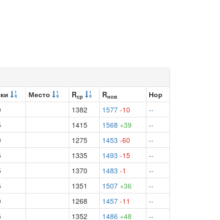
чки
Место
R
R
Нор
ср
нов
0
1382
1577
-10
--
5
1415
1568
+39
--
0
1275
1453
-60
--
5
1335
1493
-15
--
5
1370
1483
-1
--
5
1351
1507
+36
--
0
1268
1457
-11
--
5
1352
1486
+48
--