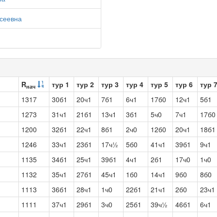
сеевна
R
тур 1
тур 2
тур 3
тур 4
тур 5
тур 6
тур 
нач
1317
30б1
20ч1
7б1
6ч1
17б0
12ч1
5б1
1273
31ч1
21б1
13ч1
3б1
5ч0
7ч1
17б0
1200
32б1
22ч1
8б1
2ч0
12б0
20ч1
18б1
1246
33ч1
23б1
17ч½
5б0
41ч1
39б1
9ч1
1135
34б1
25ч1
39б1
4ч1
2б1
17ч0
1ч0
1132
35ч1
27б1
45ч1
1б0
14ч1
9б0
8б0
1113
36б1
28ч1
1ч0
22б1
21ч1
2б0
23ч1
1111
37ч1
29б1
3ч0
25б1
39ч½
46б1
6ч1