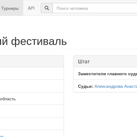
Турниры
API
й фестиваль
Штат
Заместители главного суд
Судьи:
Александрова Анаст
область
на