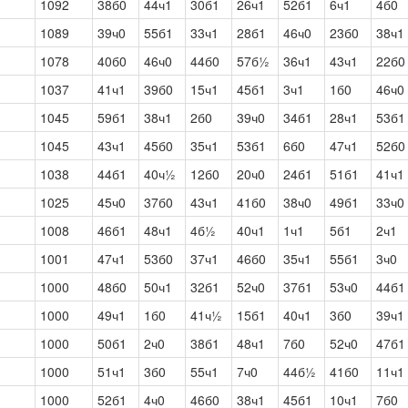
1092
38б0
44ч1
30б1
26ч1
52б1
6ч1
4б0
1089
39ч0
55б1
33ч1
28б1
46ч0
23б0
38ч1
1078
40б0
46ч0
44б0
57б½
36ч1
43ч1
22б0
1037
41ч1
39б0
15ч1
45б1
3ч1
1б0
46ч0
1045
59б1
38ч1
2б0
39ч0
34б1
28ч1
53б1
1045
43ч1
45б0
35ч1
53б1
6б0
47ч1
52б0
1038
44б1
40ч½
12б0
20ч0
24б1
51б1
41ч1
1025
45ч0
37б0
43ч1
41б0
38ч0
49б1
33ч0
1008
46б1
48ч1
4б½
40ч1
1ч1
5б1
2ч1
1001
47ч1
53б0
37ч1
46б0
35ч1
55б1
3ч0
1000
48б0
50ч1
32б1
52ч0
37б1
53ч0
44б1
1000
49ч1
1б0
41ч½
15б1
40ч1
3б0
39ч1
1000
50б1
2ч0
38б1
48ч1
7б0
52ч0
47б1
1000
51ч1
3б0
55ч1
7ч0
44б½
41б0
11ч1
1000
52б1
4ч0
46б0
38ч1
45б1
10ч1
7б0