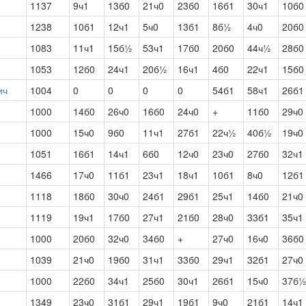
1137
9ч1
13б0
21ч0
23б0
16б1
30ч1
10б0
1238
10б1
12ч1
5ч0
13б1
8б½
4ч0
20б0
1083
11ч1
15б½
53ч1
17б0
20б0
44ч½
28б0
1053
12б0
24ч1
20б½
16ч1
4б0
22ч1
15б0
ич
1004
0
0
0
0
54б1
58ч1
26б1
1000
14б0
26ч0
16б0
24ч0
+
11б0
29ч0
1000
15ч0
9б0
11ч1
27б1
22ч½
40б½
19ч0
1051
16б1
14ч1
6б0
12ч0
23ч0
27б0
32ч1
1466
17ч0
11б1
23ч1
18ч1
10б1
8ч0
12б1
1118
18б0
30ч0
24б1
29б1
25ч1
14б0
21ч0
1119
19ч1
17б0
27ч1
21б0
28ч0
33б1
35ч1
1000
20б0
32ч0
34б0
+
27ч0
16ч0
36б0
1039
21ч0
19б0
31ч1
33б0
29ч1
32б1
27ч0
1000
22б0
34ч1
25б0
30ч1
26б1
15ч0
37б
1349
23ч0
31б1
29ч1
19б1
9ч0
21б1
14ч1