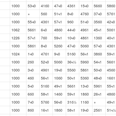
1000
53ч0
41б0
47ч0
43б1
15ч0
56б0
58б0
1000
+
5б0
51ч1
8ч0
47б0
37ч0
57б1
1000
55ч0
43б1
57ч1
9б0
51ч0
35б0
42ч0
1062
56б1
6ч0
48б0
44ч0
49б1
45ч1
50б1
1226
57ч1
7б0
59ч1
10ч0
48б1
13б0
40ч1
1000
58б1
8ч0
52б0
47ч0
50б0
57ч0
43б1
1024
1ч0
47б1
9ч0
51б0
56ч1
38б0
59ч1
1000
2б0
52ч0
50б0
36ч½
59б0
54ч1
56б1
1000
3ч0
49б1
19ч0
55б0
58б1
50ч0
45б0
1000
4б0
56ч1
10б0
50ч1
53б0
48ч0
16б1
1000
5ч0
51б0
49ч1
56б1
13ч0
59б1
55ч1
1000
6б0
58ч1
14б0
59ч1
18б0
26ч1
48б0
1000
7ч0
57б0
56ч0
31б½
11б0
+
49ч1
1000
8б0
16ч1
18б0
58ч1
19ч0
25б1
51ч½