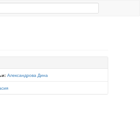
ьи:
Александрова Дина
асия