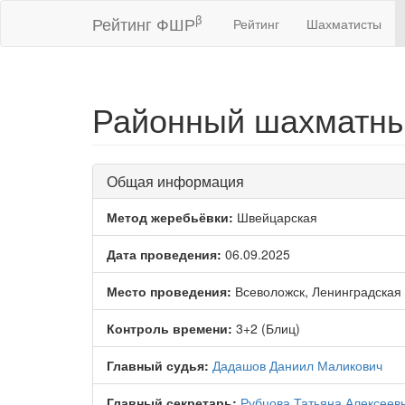
β
Рейтинг ФШР
Рейтинг
Шахматисты
Районный шахматны
Общая информация
Метод жеребьёвки:
Швейцарская
Дата проведения:
06.09.2025
Место проведения:
Всеволожск, Ленинградская 
Контроль времени:
3+2 (Блиц)
Главный судья:
Дадашов Даниил Маликович
Главный секретарь:
Рубцова Татьяна Алексеев