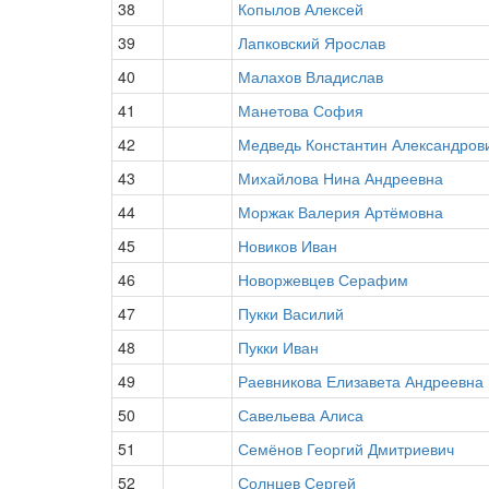
38
Копылов Алексей
39
Лапковский Ярослав
40
Малахов Владислав
41
Манетова София
42
Медведь Константин Александров
43
Михайлова Нина Андреевна
44
Моржак Валерия Артёмовна
45
Новиков Иван
46
Новоржевцев Серафим
47
Пукки Василий
48
Пукки Иван
49
Раевникова Елизавета Андреевна
50
Савельева Алиса
51
Семёнов Георгий Дмитриевич
52
Солнцев Сергей