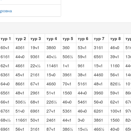
дровна
тур 1
тур 2
тур 3
тур 4
тур 5
тур 6
тур 7
тур 8
ту
60ч1
40б1
19ч1
38б0
3б0
53ч1
31б1
46ч0
51
61б1
44ч0
93б1
40ч½
50б½
59ч1
65б1
39ч1
13
62ч1
46б1
22ч½
114б1
1ч1
9б1
15ч1
11б0
44
63б1
45ч1
21б1
15ч0
39б1
38ч1
44б0
56ч1
14
64ч0
86б1
67ч1
46б0
70ч1
51б1
48ч1
82б½
10
65б1
48ч1
29б1
51ч1
15б0
44ч0
39б0
59ч1
86
66ч1
50б½
68ч1
22б½
46ч0
54б1
56ч0
62ч1
67
67б1
51ч0
69б1
27ч1
53б1
46ч0
62б1
100ч1
97
68ч½
116б1
50ч1
24б1
44ч1
3ч0
38б1
15б0
82
69б1
56ч1
31б1
87ч1
38б½
15ч½
46б½
40ч0
65