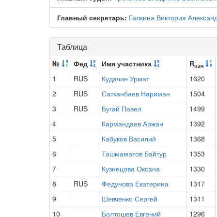
Главный секретарь:
Галкина Виктория Алексан
Таблица
№
Фед
Имя участника
R
нач
1
RUS
Кудачин Урмат
1620
2
RUS
Сатканбаев Нариман
1504
3
RUS
Бугай Павел
1499
4
Кармандаев Аржан
1392
5
Кабуков Василий
1368
6
Ташмаматов Байтур
1353
7
Кузнецова Оксана
1330
8
RUS
Федунова Екатерина
1317
9
Шевченко Сергей
1311
10
Болтошев Евгений
1296