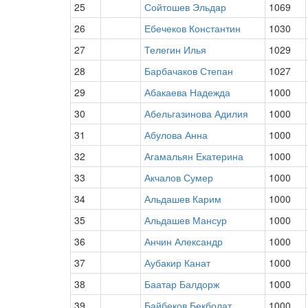
25
Сойтошев Эльдар
1069
26
Ебечеков Константин
1030
27
Телегин Илья
1029
28
Барбачаков Степан
1027
29
Абакаева Надежда
1000
30
Абельгазинова Адилия
1000
31
Абулова Анна
1000
32
Агамальян Екатерина
1000
33
Акчалов Сумер
1000
34
Альдашев Карим
1000
35
Альдашев Мансур
1000
36
Анчин Александр
1000
37
Аубакир Канат
1000
38
Баатар Балдорж
1000
39
Байбеков Бекболат
1000