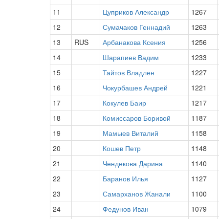
11
Цуприков Александр
1267
12
Сумачаков Геннадий
1263
13
RUS
Арбанакова Ксения
1256
14
Шарапиев Вадим
1233
15
Тайтов Владлен
1227
16
Чокурбашев Андрей
1221
17
Кокулев Баир
1217
18
Комиссаров Боривой
1187
19
Мамыев Виталий
1158
20
Кошев Петр
1148
21
Чендекова Дарина
1140
22
Баранов Илья
1127
23
Самарханов Жанали
1100
24
Федунов Иван
1079