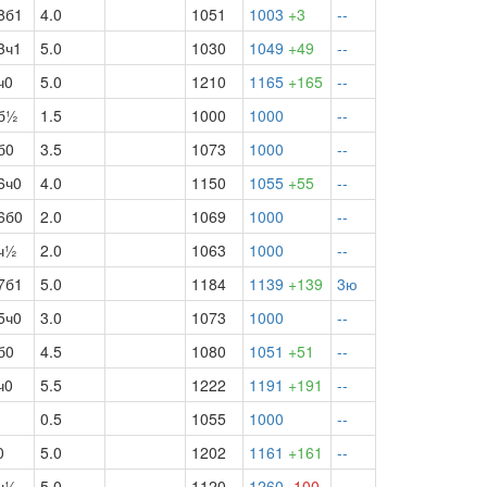
8б1
4.0
1051
1003
+3
--
3ч1
5.0
1030
1049
+49
--
ч0
5.0
1210
1165
+165
--
б½
1.5
1000
1000
--
б0
3.5
1073
1000
--
6ч0
4.0
1150
1055
+55
--
6б0
2.0
1069
1000
--
ч½
2.0
1063
1000
--
7б1
5.0
1184
1139
+139
3ю
5ч0
3.0
1073
1000
--
б0
4.5
1080
1051
+51
--
ч0
5.5
1222
1191
+191
--
0.5
1055
1000
--
0
5.0
1202
1161
+161
--
ч½
5.0
1120
1260
-100
--