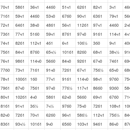
70ч1
58б1
36ч1
44б0
51ч1
62б1
82ч1
3ч1
46
71б1
59ч1
44б0
53ч0
67б0
90ч1
63б1
79ч1
56
72ч1
64б1
38ч0
48б1
56ч1
112б1
97ч1
44б0
2ч
73б1
77ч1
51б0
59ч1
87б1
97ч0
91б1
114ч1
4ч
74ч1
82б1
112ч1
4б1
6ч1
10б½
3б0
9ч1
40
75б1
84ч1
87б0
65ч½
101б1
82б0
68ч1
38ч½
91
76ч1
98б1
114ч0
56б0
84ч0
92б1
67ч0
74б1
69
77б0
73ч1
71б1
91ч0
72б1
67ч1
75б½
65ч0
68
78ч1
100б1
1б0
77ч1
91б1
114ч0
98ч1
97б0
75
79б1
87ч0
75б1
97ч0
77б½
117ч1
86б0
93б0
58
80ч1
102б1
4ч0
58б1
62ч0
56б0
69ч1
67б0
71
81б1
91ч1
3б½
7ч½
97б0
75ч0
72б1
108ч1
10
82ч0
72б1
70ч1
62б0
96ч1
58б½
112ч1
75б½
84
83б1
93ч½
101б1
9ч0
65б0
103ч1
94б1
86ч0
87