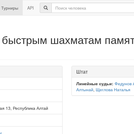
Турниры
API
 быстрым шахматам памят
Штат
Линейные судьи:
Федунов 
Алтынай
,
Щеглова Наталья
ая 13, Республика Алтай
ч