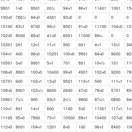
99б1
1ч0
95б1
2б½
94ч1
86ч1
114б1
10б1
15
100ч0
78б½
94ч0
43б1
93ч0
0
0
0
0
101б0
83ч1
97б0
99ч1
90б1
91ч0
111б0
104ч0
10
102ч0
80б0
88ч0
41ч0
66б1
110б0
89ч-
0
0
103б1
2б1
12ч1
11ч1
9б0
6б1
4ч1
13ч1
3б
104ч1
4б0
98ч0
102б1
100ч0
99б1
84ч0
96б0
92
105б1
3ч0
99б1
5ч1
7б1
8б1
10ч½
1б1
11
106ч0
88б1
100ч0
104б0
99ч0
49б1
102ч0
92б0
78
107б1
6б0
102ч1
13ч0
95б1
113ч1
5б0
111ч1
11
108ч0
89б1
103ч½
86б0
26б0
47ч0
78ч0
57б1
85
109б1
7ч½
9б0
93ч1
2ч½
98б0
87ч½
68б0
94
110ч1
8б1
14ч1
6б0
11б0
5ч0
113б1
117ч1
1ч
111б0
95ч0
79б0
73ч1
105б0
89ч1
104б0
107ч0
88
112ч0
90б1
104ч1
12б1
8ч0
1б0
96ч1
84б0
10