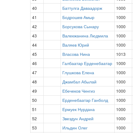
40
Баттулга Даваадорж
1000
41
Бодрошев Амыр
1000
42
Борсукова Сынару
1000
43
Валекжанина Людмила
1000
44
Валяев Юрий
1000
45
Власова Нина
1013
46
Галбаатар Ерденебаатар
1000
47
Глушкова Елена
1000
48
Джамбал Абылай
1000
49
Ебечеков Чингиз
1000
50
Ерденебаатар Ганболд
1000
51
Ермуек Нурдана
1000
52
Звездун Андрей
1000
53
Ильдин Олег
1000