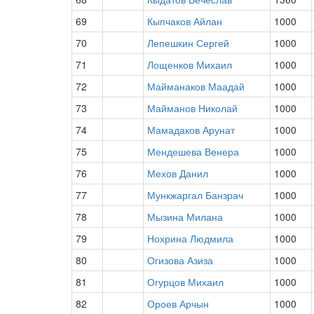
69
Кыпчаков Айлан
1000
70
Лепешкин Сергей
1000
71
Лощенков Михаил
1000
72
Майманаков Маадай
1000
73
Майманов Николай
1000
74
Мамадаков Арунат
1000
75
Мендешева Венера
1000
76
Мехов Данил
1000
77
Мункжаргал Банзрач
1000
78
Мызина Милана
1000
79
Нохрина Людмила
1000
80
Огизова Азиза
1000
81
Огурцов Михаил
1000
82
Ороев Арчын
1000