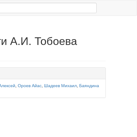
и А.И. Тобоева
Алексей
,
Ороев Айас
,
Шадеев Михаил
,
Баяндина