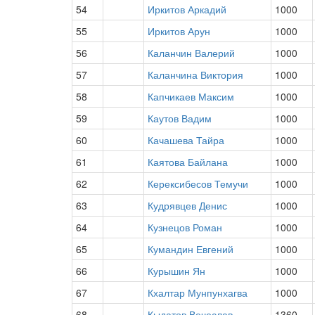
54
Иркитов Аркадий
1000
55
Иркитов Арун
1000
56
Каланчин Валерий
1000
57
Каланчина Виктория
1000
58
Капчикаев Максим
1000
59
Каутов Вадим
1000
60
Качашева Тайра
1000
61
Каятова Байлана
1000
62
Керексибесов Темучи
1000
63
Кудрявцев Денис
1000
64
Кузнецов Роман
1000
65
Кумандин Евгений
1000
66
Курышин Ян
1000
67
Кхалтар Мунпунхагва
1000
68
Кыдатов Вечеслав
1360