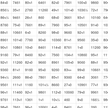
84ч0
74б1
80ч1
64б1
82ч0
79б1
100ч0
98б0
90
85б½
35ч1
27б0
112б0
49ч1
101ч0
103б½
72ч1
79
86ч½
94б1
26ч1
8б0
68ч0
36б1
93ч1
101б0
64
87б0
75ч0
76б1
89ч1
79б0
95ч1
105б1
91ч0
10
88ч1
106б1
6ч0
82б0
98ч0
96б0
92ч1
90б0
10
89б1
101ч0
77б0
90ч0
103б0
81ч1
95б0
35ч0
80
90ч1
108б1
10ч0
84б1
114ч0
87б1
1ч0
112б0
96
91б0
79ч1
84б0
92ч1
75б0
104ч1
108б0
95ч1
11
92ч1
112б0
82ч0
96б0
89б1
105ч0
90б0
88ч1
95
93б0
81ч1
91б0
95ч0
92б0
83ч+
99ч0
106б1
10
94ч½
26б0
86ч0
78б1
85ч1
93б0
64ч0
30б1
77
95б1
111ч1
11б0
101ч½
86б0
27ч0
109б1
77ч1
93
96ч1
114б0
92ч1
98б1
112ч0
100б0
79ч0
99б1
10
97б1
113ч1
13б1
1ч1
10ч½
4б0
9ч0
16б½
98
98ч0
76б1
96ч1
100б1
4ч0
84б1
6ч1
2б0
11