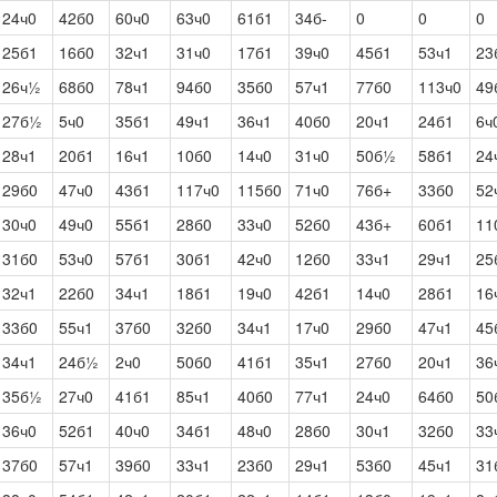
24ч0
42б0
60ч0
63ч0
61б1
34б-
0
0
0
25б1
16б0
32ч1
31ч0
17б1
39ч0
45б1
53ч1
23
26ч½
68б0
78ч1
94б0
35б0
57ч1
77б0
113ч0
49
27б½
5ч0
35б1
49ч1
36ч1
40б0
20ч1
24б1
6ч
28ч1
20б1
16ч1
10б0
14ч0
31ч0
50б½
58б1
24
29б0
47ч0
43б1
117ч0
115б0
71ч0
76б+
33б0
52
30ч0
49ч0
55б1
28б0
33ч0
52б0
43б+
60б1
11
31б0
53ч0
57б1
30б1
42ч0
12б0
33ч1
29ч1
25
32ч1
22б0
34ч1
18б1
19ч0
42б1
14ч0
28б1
16
33б0
55ч1
37б0
32б0
34ч1
17ч0
29б0
47ч1
45
34ч1
24б½
2ч0
50б0
41б1
35ч1
27б0
20ч1
36
35б½
27ч0
41б1
85ч1
40б0
77ч1
24ч0
64б0
50
36ч0
52б1
40ч0
34б1
48ч0
28б0
30ч1
32б0
33
37б0
57ч1
39б0
33ч1
23б0
29ч1
53б0
45ч1
31