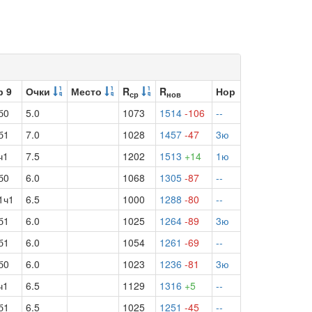
р 9
Очки
Место
R
R
Нор
ср
нов
б0
5.0
1073
1514
-106
--
б1
7.0
1028
1457
-47
3ю
ч1
7.5
1202
1513
+14
1ю
б0
6.0
1068
1305
-87
--
1ч1
6.5
1000
1288
-80
--
б1
6.0
1025
1264
-89
3ю
б1
6.0
1054
1261
-69
--
б0
6.0
1023
1236
-81
3ю
ч1
6.5
1129
1316
+5
--
б1
6.5
1025
1251
-45
--