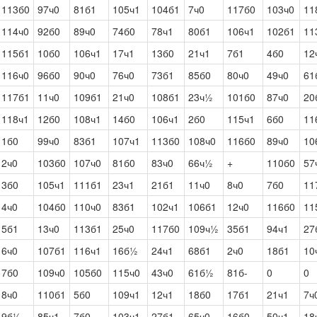
113б0
97ч0
81б1
105ч1
104б1
7ч0
117б0
103ч0
11
114ч0
92б0
89ч0
74б0
78ч1
80б1
106ч1
102б1
11
115б1
10б0
106ч1
17ч1
13б0
21ч1
7б1
4б0
12
116ч0
96б0
90ч0
76ч0
73б1
85б0
80ч0
49ч0
61
117б1
11ч0
109б1
21ч0
108б1
23ч½
101б0
87ч0
20
118ч1
12б0
108ч1
14б0
106ч1
2б0
115ч1
6б0
11
1б0
99ч0
83б1
107ч1
113б0
108ч0
116б0
89ч0
10
2ч0
103б0
107ч0
81б0
83ч0
66ч½
+
110б0
57
3б0
105ч1
111б1
23ч1
21б1
11ч0
8ч0
7б0
11
4ч0
104б0
110ч0
83б1
102ч1
106б1
12ч0
116б0
11
5б1
13ч0
113б1
25ч0
117б0
109ч½
35б1
94ч1
27
6ч0
107б1
116ч1
16б½
24ч1
68б1
2ч0
18б1
10
7б0
109ч0
105б0
115ч0
43ч0
61б½
81б-
0
0
8ч0
110б1
5б0
109ч1
12ч1
18б0
17б1
21ч1
7ч
9б½
85ч1
7б0
103ч1
27б1
65ч0
16б0
50ч1
18