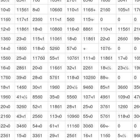
10ч0
115б1
8ч0
106б0
110ч1
116б+
21б0
105ч1
17
11б0
117ч1
23б0
111ч1
5б0
115ч-
0
0
0
12ч0
118б1
18ч0
108б0
116ч0
88б1
110ч1
115б1
21
13б0
23ч0
115ч1
110б1
18ч0
118б1
22ч0
26б0
99
14ч0
18б0
118ч0
52б0
57ч0
+
107б-
0
0
15б0
25ч0
117б0
55ч1
107б1
111ч0
118б1
17ч0
10
16ч0
28б1
20ч0
116б1
32ч1
22б1
18ч½
23ч½
19
17б0
39ч0
28ч0
57б1
118ч0
102б0
88ч-
0
0
18ч1
14б0
30ч1
19б0
20ч½
94б0
85ч1
36б0
35
19б0
41ч½
85б0
35ч0
55б0
107ч1
49б1
109ч0
47
20ч0
32б0
52ч1
118б1
28ч1
25ч0
37б1
12б0
26
21б0
43ч1
25б0
113ч0
109б0
55ч0
57б1
118ч0
30
22ч0
34б0
54ч0
61ч1
111б0
30б0
66ч-
0
0
23б1
15ч0
33б1
29ч1
25б1
16ч1
11б0
5ч½
9б