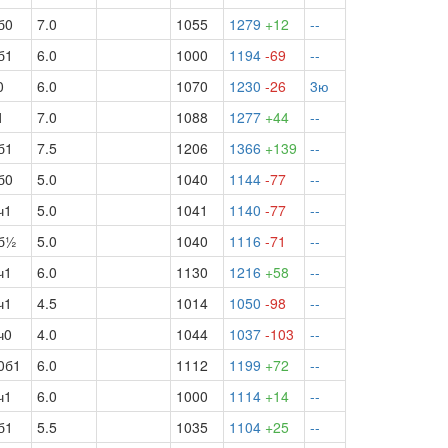
б0
7.0
1055
1279
+12
--
б1
6.0
1000
1194
-69
--
0
6.0
1070
1230
-26
3ю
1
7.0
1088
1277
+44
--
б1
7.5
1206
1366
+139
--
б0
5.0
1040
1144
-77
--
ч1
5.0
1041
1140
-77
--
б½
5.0
1040
1116
-71
--
ч1
6.0
1130
1216
+58
--
ч1
4.5
1014
1050
-98
--
ч0
4.0
1044
1037
-103
--
0б1
6.0
1112
1199
+72
--
ч1
6.0
1000
1114
+14
--
б1
5.5
1035
1104
+25
--