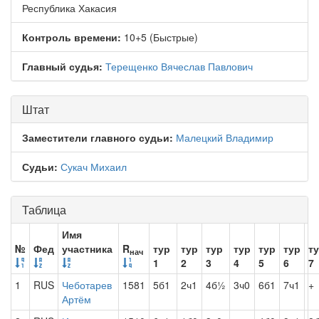
Республика Хакасия
Контроль времени:
10+5 (Быстрые)
Главный судья:
Терещенко Вячеслав Павлович
Штат
Заместители главного судьи:
Малецкий Владимир
Судьи:
Сукач Михаил
Таблица
Имя
№
Фед
участника
R
тур
тур
тур
тур
тур
тур
т
нач
1
2
3
4
5
6
7
1
RUS
Чеботарев
1581
5б1
2ч1
4б½
3ч0
6б1
7ч1
+
Артём