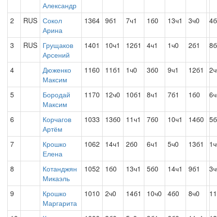
Александр
2
RUS
Сокол
1364
9б1
7ч1
1б0
13ч1
3ч0
4б
Арина
3
RUS
Грущаков
1401
10ч1
12б1
4ч1
1ч0
2б1
8б
Арсений
4
Дюженко
1160
11б1
1ч0
3б0
9ч1
12б1
2ч
Максим
5
Бородай
1170
12ч0
10б1
8ч1
7б1
1б0
6ч
Максим
6
Корчагов
1033
13б0
11ч1
7б0
10ч1
14б0
5б
Артём
7
Крошко
1062
14ч1
2б0
6ч1
5ч0
13б1
1ч
Елена
8
Котанджян
1052
1б0
13ч1
5б0
14ч1
9б1
3ч
Микаэль
9
Крошко
1010
2ч0
14б1
10ч0
4б0
8ч0
11
Маргарита