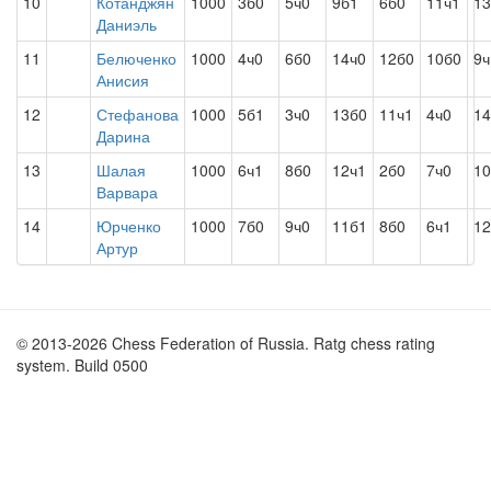
10
Котанджян
1000
3б0
5ч0
9б1
6б0
11ч1
13
Даниэль
11
Белюченко
1000
4ч0
6б0
14ч0
12б0
10б0
9ч
Анисия
12
Стефанова
1000
5б1
3ч0
13б0
11ч1
4ч0
14
Дарина
13
Шалая
1000
6ч1
8б0
12ч1
2б0
7ч0
10
Варвара
14
Юрченко
1000
7б0
9ч0
11б1
8б0
6ч1
12
Артур
© 2013-2026 Chess Federation of Russia. Ratg chess rating
system. Build 0500