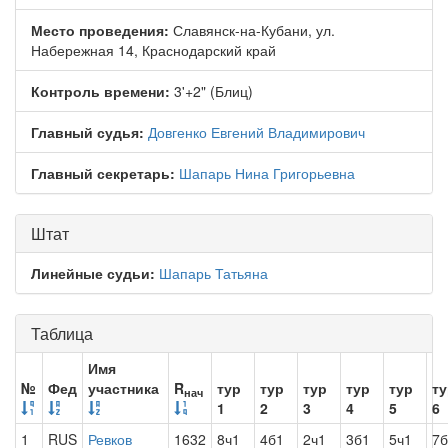
Место проведения:
Славянск-на-Кубани, ул.
Набережная 14, Краснодарский край
Контроль времени:
3'+2" (Блиц)
Главный судья:
Довгенко Евгений Владимирович
Главный секретарь:
Шапарь Нина Григорьевна
Штат
Линейные судьи:
Шапарь Татьяна
Таблица
Имя
№
Фед
участника
R
тур
тур
тур
тур
тур
ту
нач
1
2
3
4
5
6
1
RUS
Ревков
1632
8ч1
4б1
2ч1
3б1
5ч1
7б