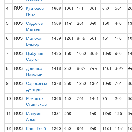
4
RUS
Кузнецов
1608
10б1
1ч1
3б1
6ч0
5б1
2
Илья
5
RUS
Сиделев
1506
11ч1
2б1
6ч0
1б0
4ч0
1
Матвей
6
RUS
Матюхин
1459
12б1
8ч½
5б1
4б1
1ч0
1
Виктор
7
RUS
Цыбулин
1435
1б0
10ч0
8б½
13ч0
9ч0
1
Сергей
8
RUS
Доценко
1418
2ч0
6б½
7ч½
14б1
3б½
9
Николай
9
RUS
Сороковых
1378
3б0
12ч0
13б1
10ч0
7б1
8
Дмитрий
10
RUS
Романюк
1368
4ч0
7б1
14ч1
9б1
2ч0
6
Станислав
11
RUS
Манукян
1321
5б0
+
1ч0
12ч0
13б1
3
Арсен
12
RUS
Елин Глеб
1260
6ч0
9б1
2ч0
11б1
14ч1
1