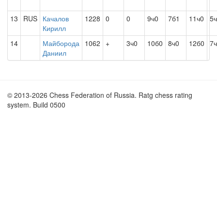
13
RUS
Качалов
1228
0
0
9ч0
7б1
11ч0
5
Кирилл
14
Майборода
1062
+
3ч0
10б0
8ч0
12б0
7
Даниил
© 2013-2026 Chess Federation of Russia. Ratg chess rating
system. Build 0500