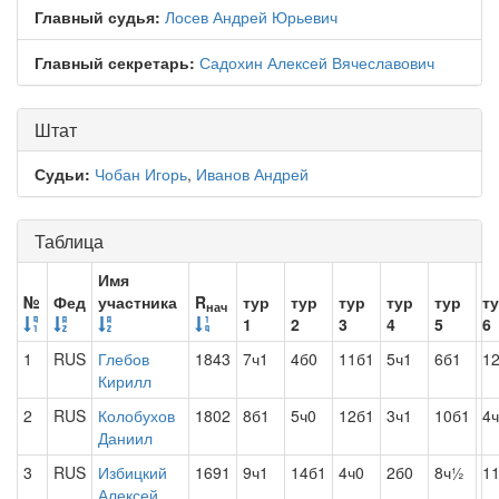
Главный судья:
Лосев Андрей Юрьевич
Главный секретарь:
Садохин Алексей Вячеславович
Штат
Судьи:
Чобан Игорь
,
Иванов Андрей
Таблица
Имя
№
Фед
участника
R
тур
тур
тур
тур
тур
т
нач
1
2
3
4
5
6
1
RUS
Глебов
1843
7ч1
4б0
11б1
5ч1
6б1
1
Кирилл
2
RUS
Колобухов
1802
8б1
5ч0
12б1
3ч1
10б1
4
Даниил
3
RUS
Избицкий
1691
9ч1
14б1
4ч0
2б0
8ч½
1
Алексей