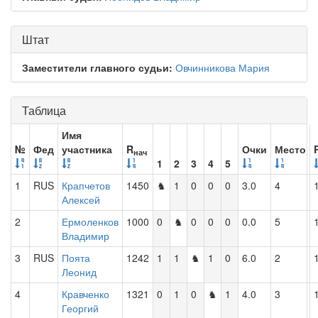
Штат
Заместители главного судьи:
Овчинникова Мария
Таблица
Имя
№
Фед
участника
R
Очки
Место
нач
1
2
3
4
5
1
RUS
Крапчетов
1450
♞
1
0
0
0
3.0
4
Алексей
2
Ермоленков
1000
0
♞
0
0
0
0.0
5
Владимир
3
RUS
Поята
1242
1
1
♞
1
0
6.0
2
Леонид
4
Кравченко
1321
0
1
0
♞
1
4.0
3
Георгий