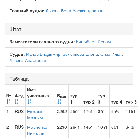
Главный судья:
Львова Вера Александровна
Штат
Заместители главного судьи:
Кишибаев Ислам
Судьи:
Ивлев Владимир
,
Зеленкова Елена
,
Сизо Илья
,
Львова Анастасия
Таблица
Имя
№
Фед
участника
R
тур
тур
нач
1
тур 2
3
тур 4
тур 5
1
RUS
Ермаков
2262
25б1
17ч1
8б1
5ч½
11б1
Максим
2
RUS
Марченко
2230
26ч1
14б1
10ч1
6б1
3ч½
Николай