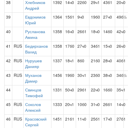
38
Хлебников
1392
14ч0
22б0
29ч1
43б1
20ч0
Андрей
39
Евдокимов
1364
15б1
9ч0
19б0
27ч0
49б½
Юрий
40
Русланова
1358
16ч0
26б1
18ч0
14б0
42ч0
Амина
41
RUS
Бедирханов
1358
17б0
27ч0
34б1
15ч0
26ч0
Вахид
42
RUS
Нурушев
1337
18ч1
8б0
21б0
28ч0
40б1
Данияр
43
RUS
Муханов
1456
19б0
30ч1
23б0
38ч0
34б½
Дамир
44
Свинцов
1331
50ч0
29б1
22ч0
16б0
35ч1
Тимофей
45
RUS
Соколов
1333
20ч1
10б0
31ч0
26б1
14ч0
Алексей
46
RUS
Красовский
1451
21б1
11ч0
25б1
17ч0
27б1
Сергей