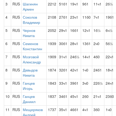
3
RUS
Шагинян
2212
51б1
19ч1
9б1
11ч1
2б½
Армен
4
RUS
Соколов
2108
27б1
23ч1
11б0
7ч1
19б1
Владимир
5
RUS
Чернов
2052
29ч1
16б1
12ч1
1б½
6ч½
Никита
6
RUS
Семенов
1939
30б1
28ч1
13б1
2ч0
5б½
Константин
7
RUS
Мозговой
1909
31ч1
24б½
14ч1
4б0
22ч1
Александр
8
RUS
Давыдов
1874
32б1
42ч1
1ч0
24б1
18ч1
Никита
9
RUS
Ганцев
1843
33ч1
39б1
3ч0
22б½
24ч1
Игорь
10
RUS
Ганцев
1837
34б1
45ч1
2б0
21ч1
23б0
Даниил
11
RUS
Мещеряков
1737
35ч1
46б1
4ч1
3б0
1ч0
Андрей