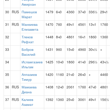
Амирхан
30
RUS
Памешов
1479
6ч0
43б0
37ч0
33б½
29ч1
Марат
31
RUS
Манкиева
1470
7б0
49ч1
45б1
13ч1
17б0
Елизавета
32
Тлеков
1448
8ч0
48б1
16ч1
18б0
13б0
Рефхат
33
Бобров
1431
9б0
15ч0
49б0
30ч½
+
Василий
34
Исламгазиев
1425
10ч0
18б0
41ч0
29б½
43ч½
Ильгам
35
Аппазиев
1420
11б0
21ч0
26ч0
+
44б0
Тимур
36
RUS
Мамаева
1408
12ч0
20б1
17б0
47ч0
48б1
Диана
37
RUS
Калиев
1392
13б0
25ч0
30б1
49ч1
15б½
Азамат