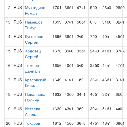
12
RUS
Мухтединов
1701
36б1
47ч1
5б0
23ч0
28б0
Роман
13
RUS
Памешов
1699
37ч1
50б1
6ч0
31б0
32ч1
Тимур
14
RUS
Кувшинов
1696
38б1
2ч0
7б0
40ч1
45б1
Сергей
15
RUS
Ходовец
1670
39ч0
33б1
24ч0
41б1
37ч½
Сергей
16
RUS
Томеев
1656
40б1
5ч0
32б0
44ч1
47б1
Даниэль
17
RUS
Красовский
1649
41ч1
1б0
36ч1
46б1
31ч1
Кирилл
18
RUS
Поваляева
1632
42б0
34ч1
40б1
32ч1
8б0
Полина
19
RUS
Истаева
1630
43ч1
3б0
39ч1
51б1
4ч0
Асель
20
RUS
Токарев
1612
45б0
36ч0
47б1
48ч1
38б1