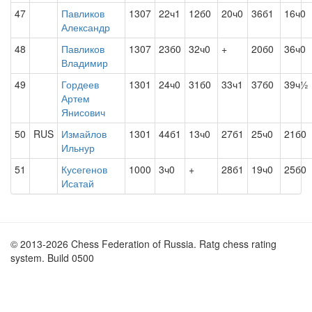
47
Павликов
1307
22ч1
12б0
20ч0
36б1
16ч0
Александр
48
Павликов
1307
23б0
32ч0
+
20б0
36ч0
Владимир
49
Гордеев
1301
24ч0
31б0
33ч1
37б0
39ч½
Артем
Янисович
50
RUS
Измайлов
1301
44б1
13ч0
27б1
25ч0
21б0
Ильнур
51
Кусегенов
1000
3ч0
+
28б1
19ч0
25б0
Исатай
© 2013-2026 Chess Federation of Russia. Ratg chess rating
system. Build 0500