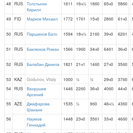
48
RUS
Толстыгин
1611
16ч½
18б0
65ч0
58б0
Кирилл
49
FID
Марков Михаил
1772
17б1
15ч0
28б0
61ч0
50
RUS
Паршинов Бато
1594
18ч½
21б0
39ч0
62б1
51
RUS
Баклюков Роман
1566
19б0
34ч0
64б1
36ч0
52
RUS
Балабан Данила
1821
21ч1
14б0
27ч0
35б0
53
KAZ
Godunov, Vitaly
1000
½
½
29ч0
37б0
54
RUS
Вахрушев
1446
22б0
36ч0
40б0
44ч0
Арсений
55
AZE
Джафарова
1535
½
9б0
46ч½
43б0
Шанане
56
Наумов
1448
23ч0
35б1
33ч0
46б0
Геннадий