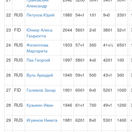
Александр
22
RUS
Петухов Юрий
1980
54ч1
1б1
9ч0
33б1
23
FID
Юнкер Алиса
2044
56б1
2ч0
38б1
32ч1
Генриэтта
24
RUS
Филиппова
1933
57ч1
3б0
41ч½
65б1
Маргарита
25
RUS
Пак Георгий
1997
58б1
4ч0
42б1
1б0
26
RUS
Вуль Аркадий
1940
59ч1
5б0
43ч1
3б0
27
FID
Галимов Захар
1901
60б1
6ч0
52б1
10б0
28
RUS
Кузьмин Иван
1946
61ч1
7б0
49ч1
12б0
29
RUS
Игумнов Никита
1981
62б1
8ч0
53б1
14б0