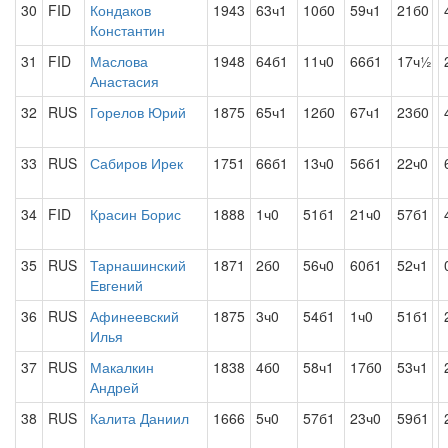
30
FID
Кондаков
1943
63ч1
10б0
59ч1
21б0
Константин
31
FID
Маслова
1948
64б1
11ч0
66б1
17ч½
Анастасия
32
RUS
Горелов Юрий
1875
65ч1
12б0
67ч1
23б0
33
RUS
Сабиров Ирек
1751
66б1
13ч0
56б1
22ч0
34
FID
Красин Борис
1888
1ч0
51б1
21ч0
57б1
35
RUS
Тарнашинский
1871
2б0
56ч0
60б1
52ч1
Евгений
36
RUS
Афинеевский
1875
3ч0
54б1
1ч0
51б1
Илья
37
RUS
Макалкин
1838
4б0
58ч1
17б0
53ч1
Андрей
38
RUS
Калита Даниил
1666
5ч0
57б1
23ч0
59б1