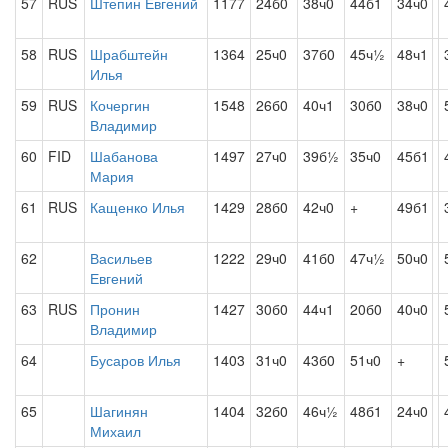
57
RUS
Штепин Евгений
1177
24б0
38ч0
44б1
34ч0
58
RUS
Шрабштейн
1364
25ч0
37б0
45ч½
48ч1
Илья
59
RUS
Кочергин
1548
26б0
40ч1
30б0
38ч0
Владимир
60
FID
Шабанова
1497
27ч0
39б½
35ч0
45б1
Мария
61
RUS
Кащенко Илья
1429
28б0
42ч0
+
49б1
62
Васильев
1222
29ч0
41б0
47ч½
50ч0
Евгений
63
RUS
Пронин
1427
30б0
44ч1
20б0
40ч0
Владимир
64
Бусаров Илья
1403
31ч0
43б0
51ч0
+
65
Шагинян
1404
32б0
46ч½
48б1
24ч0
Михаил