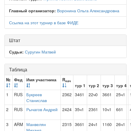
Главный организатор:
Воронина Ольга Александровна
Ссылка на этот турнир в базе ФИДЕ
Штат
Судьи:
Суругин Матвей
Таблица
№
Фед
Имя участника
R
нач
тур 1
тур 2
тур 3
тур 4
1
RUS
Букреев
2362
34б1
22ч0
36б1
25ч1
Станислав
2
RUS
Рычагов Андрей
2424
35ч1
23б1
10ч1
6б1
3
ARM
Манвелян
2315
36б1
24ч1
11б0
26ч1
Михаил