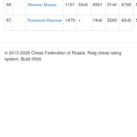
66
Иванин Макар
1101
33ч0
45б1
31ч0
47б0
67
Романов Максим
1479
+
19ч0
32б0
42ч0
© 2013-2026 Chess Federation of Russia. Ratg chess rating
system. Build 0500