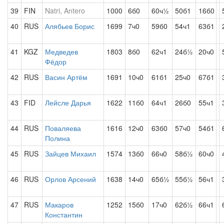
39
FIN
Natri, Antero
1000
6б0
60ч½
50б1
16б0
40
RUS
Алябьев Борис
1699
7ч0
59б0
54ч1
63б1
41
KGZ
Медведев
1803
8б0
62ч1
24б½
20ч0
Фёдор
42
RUS
Васин Артём
1691
10ч0
61б1
25ч0
67б1
43
FID
Лейсле Дарья
1622
11б0
64ч1
26б0
55ч1
44
RUS
Поваляева
1616
12ч0
63б0
57ч0
54б1
Полина
45
RUS
Зайцев Михаил
1574
13б0
66ч0
58б½
60ч0
46
RUS
Орлов Арсений
1638
14ч0
65б½
55б½
56ч1
47
RUS
Макаров
1252
15б0
17ч0
62б½
66ч1
Константин