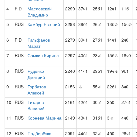
4
FID
Масловский
2290
37ч1
25б1
12ч1
11б1
Владимир
5
RUS
Камбур Евгений
2298
38б1
26ч1
13б½
15ч½
6
FID
Гильфанов
2279
39ч1
27б1
14ч1
2ч0
Марат
7
RUS
Сомкин Кирилл
2297
40б1
28ч1
15б½
18ч0
8
RUS
Руденко
2240
41ч1
29б1
19ч½
9б1
Дмитрий
9
RUS
Горбатов
2156
½
55ч1
22б1
8ч0
Алексей
10
RUS
Титаров
2161
42б1
30ч1
2б0
27ч1
Василий
11
RUS
Корнева Марина
2149
43ч1
31б1
3ч1
4ч0
12
RUS
Подберёзко
2091
44б1
32ч1
4б0
28ч1