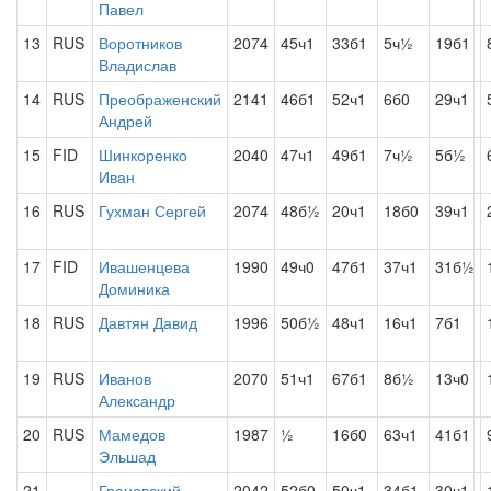
Павел
13
RUS
Воротников
2074
45ч1
33б1
5ч½
19б1
Владислав
14
RUS
Преображенский
2141
46б1
52ч1
6б0
29ч1
Андрей
15
FID
Шинкоренко
2040
47ч1
49б1
7ч½
5б½
Иван
16
RUS
Гухман Сергей
2074
48б½
20ч1
18б0
39ч1
17
FID
Ивашенцева
1990
49ч0
47б1
37ч1
31б½
Доминика
18
RUS
Давтян Давид
1996
50б½
48ч1
16ч1
7б1
19
RUS
Иванов
2070
51ч1
67б1
8б½
13ч0
Александр
20
RUS
Мамедов
1987
½
16б0
63ч1
41б1
Эльшад
21
Грановский
2042
52б0
50ч1
34б1
30ч1